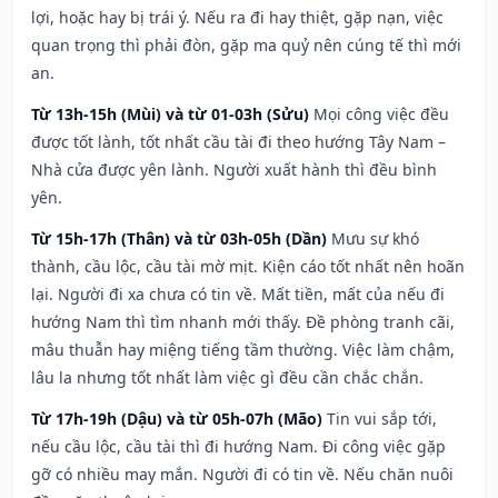
lợi, hoặc hay bị trái ý. Nếu ra đi hay thiệt, gặp nạn, việc
quan trọng thì phải đòn, gặp ma quỷ nên cúng tế thì mới
an.
Từ 13h-15h (Mùi) và từ 01-03h (Sửu)
Mọi công việc đều
được tốt lành, tốt nhất cầu tài đi theo hướng Tây Nam –
Nhà cửa được yên lành. Người xuất hành thì đều bình
yên.
Từ 15h-17h (Thân) và từ 03h-05h (Dần)
Mưu sự khó
thành, cầu lộc, cầu tài mờ mịt. Kiện cáo tốt nhất nên hoãn
lại. Người đi xa chưa có tin về. Mất tiền, mất của nếu đi
hướng Nam thì tìm nhanh mới thấy. Đề phòng tranh cãi,
mâu thuẫn hay miệng tiếng tầm thường. Việc làm chậm,
lâu la nhưng tốt nhất làm việc gì đều cần chắc chắn.
Từ 17h-19h (Dậu) và từ 05h-07h (Mão)
Tin vui sắp tới,
nếu cầu lộc, cầu tài thì đi hướng Nam. Đi công việc gặp
gỡ có nhiều may mắn. Người đi có tin về. Nếu chăn nuôi