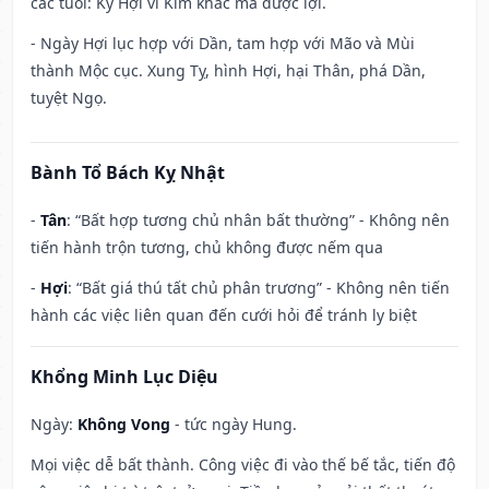
các tuổi: Kỷ Hợi vì Kim khắc mà được lợi.
- Ngày Hợi lục hợp với Dần, tam hợp với Mão và Mùi
thành Mộc cục. Xung Tỵ, hình Hợi, hại Thân, phá Dần,
tuyệt Ngọ.
Bành Tổ Bách Kỵ Nhật
-
Tân
: “Bất hợp tương chủ nhân bất thường” - Không nên
tiến hành trộn tương, chủ không được nếm qua
-
Hợi
: “Bất giá thú tất chủ phân trương” - Không nên tiến
hành các việc liên quan đến cưới hỏi để tránh ly biệt
Khổng Minh Lục Diệu
Ngày:
Không Vong
- tức ngày Hung.
Mọi việc dễ bất thành. Công việc đi vào thế bế tắc, tiến độ