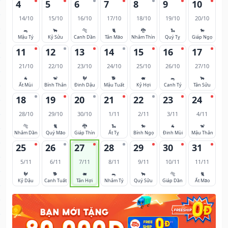
4
5
6
7
8
9
10
14/10
15/10
16/10
17/10
18/10
19/10
20/10
🐀
🐂
🐅
🐈
🐉
🐍
🐎
Mậu Tý
Kỷ Sửu
Canh Dần
Tân Mão
Nhâm Thìn
Quý Tỵ
Giáp Ngọ
11
12
13
14
15
16
17
21/10
22/10
23/10
24/10
25/10
26/10
27/10
🐐
🐒
🐓
🐕
🐖
🐀
🐂
Ất Mùi
Bính Thân
Đinh Dậu
Mậu Tuất
Kỷ Hợi
Canh Tý
Tân Sửu
18
19
20
21
22
23
24
28/10
29/10
30/10
1/11
2/11
3/11
4/11
🐅
🐈
🐉
🐍
🐎
🐐
🐒
Nhâm Dần
Quý Mão
Giáp Thìn
Ất Tỵ
Bính Ngọ
Đinh Mùi
Mậu Thân
25
26
27
28
29
30
31
5/11
6/11
7/11
8/11
9/11
10/11
11/11
🐓
🐕
🐖
🐀
🐂
🐅
🐈
Kỷ Dậu
Canh Tuất
Tân Hợi
Nhâm Tý
Quý Sửu
Giáp Dần
Ất Mão