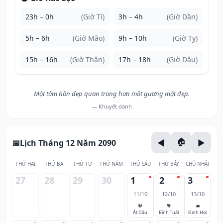
23h – 0h
(Giờ Tí)
3h – 4h
(Giờ Dần)
5h – 6h
(Giờ Mão)
9h – 10h
(Giờ Tỵ)
15h – 16h
(Giờ Thân)
17h – 18h
(Giờ Dậu)
Một tâm hồn đẹp quan trọng hơn một gương mặt đẹp.
— Khuyết danh
Lịch Tháng 12 Năm 2090
THỨ HAI
THỨ BA
THỨ TƯ
THỨ NĂM
THỨ SÁU
THỨ BẢY
CHỦ NHẬT
27
28
29
30
1
2
3
11/10
12/10
13/10
🐓
🐕
🐖
Ất Dậu
Bính Tuất
Đinh Hợi