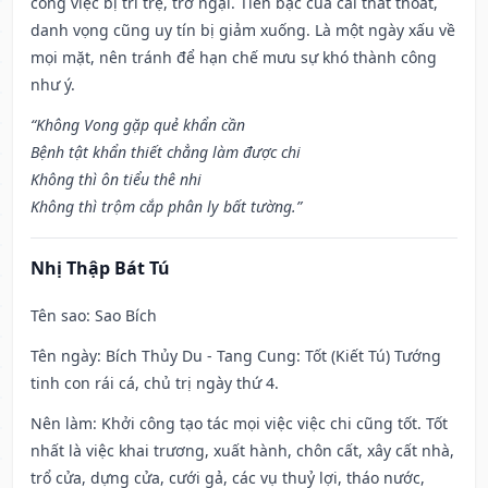
công việc bị trì trệ, trở ngại. Tiền bạc của cải thất thoát,
danh vọng cũng uy tín bị giảm xuống. Là một ngày xấu về
mọi mặt, nên tránh để hạn chế mưu sự khó thành công
như ý.
“Không Vong gặp quẻ khẩn cần
Bệnh tật khẩn thiết chẳng làm được chi
Không thì ôn tiểu thê nhi
Không thì trộm cắp phân ly bất tường.”
Nhị Thập Bát Tú
Tên sao
: Sao Bích
Tên ngày
: Bích Thủy Du - Tang Cung: Tốt (Kiết Tú) Tướng
tinh con rái cá, chủ trị ngày thứ 4.
Nên làm
: Khởi công tạo tác mọi việc việc chi cũng tốt. Tốt
nhất là việc khai trương, xuất hành, chôn cất, xây cất nhà,
trổ cửa, dựng cửa, cưới gả, các vụ thuỷ lợi, tháo nước,