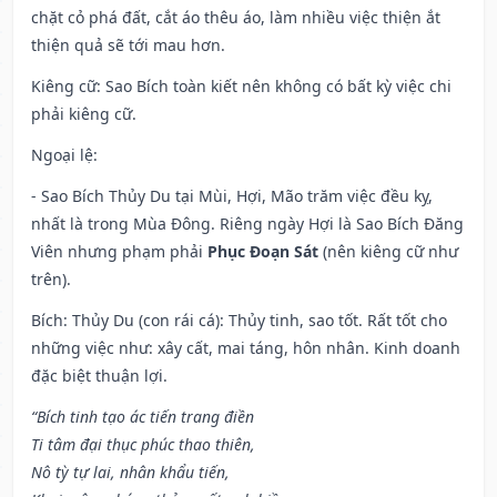
chặt cỏ phá đất, cắt áo thêu áo, làm nhiều việc thiện ắt
thiện quả sẽ tới mau hơn.
Kiêng cữ
: Sao Bích toàn kiết nên không có bất kỳ việc chi
phải kiêng cữ.
Ngoại lệ
:
- Sao Bích Thủy Du tại Mùi, Hợi, Mão trăm việc đều kỵ,
nhất là trong Mùa Đông. Riêng ngày Hợi là Sao Bích Đăng
Viên nhưng phạm phải
Phục Đoạn Sát
(nên kiêng cữ như
trên).
Bích: Thủy Du (con rái cá): Thủy tinh, sao tốt. Rất tốt cho
những việc như: xây cất, mai táng, hôn nhân. Kinh doanh
đặc biệt thuận lợi.
“Bích tinh tạo ác tiến trang điền
Ti tâm đại thục phúc thao thiên,
Nô tỳ tự lai, nhân khẩu tiến,