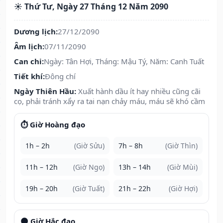
☀️ Thứ Tư, Ngày 27 Tháng 12 Năm 2090
Dương lịch:
27/12/2090
Âm lịch:
07/11/2090
Can chi:
Ngày: Tân Hợi, Tháng: Mậu Tý, Năm: Canh Tuất
Tiết khí:
Đông chí
Ngày Thiên Hầu:
Xuất hành dầu ít hay nhiều cũng cãi
cọ, phải tránh xẩy ra tai nạn chảy máu, máu sẽ khó cầm
⏱️ Giờ Hoàng đạo
1h – 2h
(Giờ Sửu)
7h – 8h
(Giờ Thìn)
11h – 12h
(Giờ Ngọ)
13h – 14h
(Giờ Mùi)
19h – 20h
(Giờ Tuất)
21h – 22h
(Giờ Hợi)
🌑 Giờ Hắc đạo