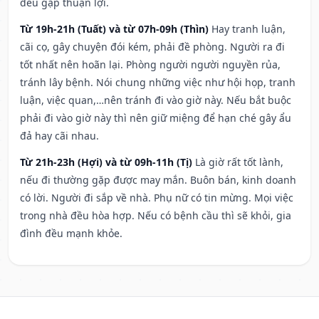
đều gặp thuận lợi.
Từ 19h-21h (Tuất) và từ 07h-09h (Thìn)
Hay tranh luận,
cãi cọ, gây chuyện đói kém, phải đề phòng. Người ra đi
tốt nhất nên hoãn lại. Phòng người người nguyền rủa,
tránh lây bệnh. Nói chung những việc như hội họp, tranh
luận, việc quan,…nên tránh đi vào giờ này. Nếu bắt buộc
phải đi vào giờ này thì nên giữ miệng để hạn ché gây ẩu
đả hay cãi nhau.
Từ 21h-23h (Hợi) và từ 09h-11h (Tị)
Là giờ rất tốt lành,
nếu đi thường gặp được may mắn. Buôn bán, kinh doanh
có lời. Người đi sắp về nhà. Phụ nữ có tin mừng. Mọi việc
trong nhà đều hòa hợp. Nếu có bệnh cầu thì sẽ khỏi, gia
đình đều mạnh khỏe.