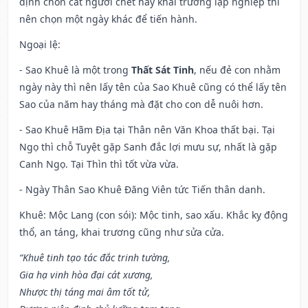
định chôn cất người chết hay khai trường lập nghiệp thì
nên chọn một ngày khác để tiến hành.
Ngoại lệ
:
- Sao Khuê là một trong
Thất Sát Tinh
, nếu đẻ con nhằm
ngày này thì nên lấy tên của Sao Khuê cũng có thể lấy tên
Sao của năm hay tháng mà đặt cho con dễ nuôi hơn.
- Sao Khuê Hãm Địa tại Thân nên Văn Khoa thất bại. Tại
Ngọ thì chỗ Tuyệt gặp Sanh đắc lợi mưu sự, nhất là gặp
Canh Ngọ. Tại Thìn thì tốt vừa vừa.
- Ngày Thân Sao Khuê Đăng Viên tức Tiến thân danh.
Khuê: Mộc Lang (con sói): Mộc tinh, sao xấu. Khắc kỵ động
thổ, an táng, khai trương cũng như sửa cửa.
“Khuê tinh tạo tác đắc trinh tường,
Gia hạ vinh hòa đại cát xương,
Nhược thị táng mai âm tốt tử,