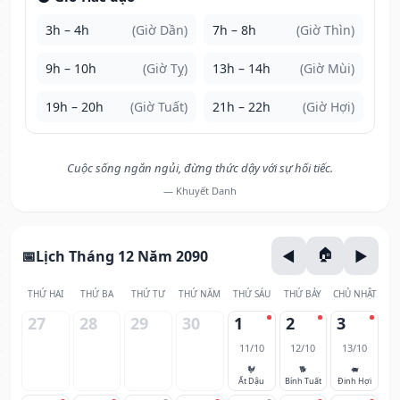
3h – 4h
(Giờ Dần)
7h – 8h
(Giờ Thìn)
9h – 10h
(Giờ Tỵ)
13h – 14h
(Giờ Mùi)
19h – 20h
(Giờ Tuất)
21h – 22h
(Giờ Hợi)
Cuộc sống ngắn ngủi, đừng thức dậy với sự hối tiếc.
— Khuyết Danh
Lịch Tháng 12 Năm 2090
THỨ HAI
THỨ BA
THỨ TƯ
THỨ NĂM
THỨ SÁU
THỨ BẢY
CHỦ NHẬT
27
28
29
30
1
2
3
11/10
12/10
13/10
🐓
🐕
🐖
Ất Dậu
Bính Tuất
Đinh Hợi