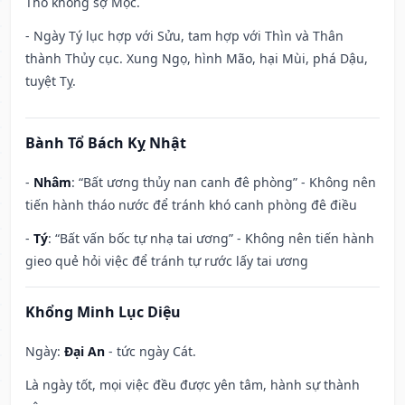
Thổ không sợ Mộc.
- Ngày Tý lục hợp với Sửu, tam hợp với Thìn và Thân
thành Thủy cục. Xung Ngọ, hình Mão, hại Mùi, phá Dậu,
tuyệt Tỵ.
Bành Tổ Bách Kỵ Nhật
-
Nhâm
: “Bất ương thủy nan canh đê phòng” - Không nên
tiến hành tháo nước để tránh khó canh phòng đê điều
-
Tý
: “Bất vấn bốc tự nhạ tai ương” - Không nên tiến hành
gieo quẻ hỏi việc để tránh tự rước lấy tai ương
Khổng Minh Lục Diệu
Ngày:
Đại An
- tức ngày Cát.
Là ngày tốt, mọi việc đều được yên tâm, hành sự thành