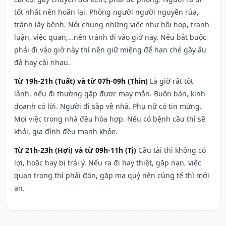
tốt nhất nên hoãn lại. Phòng người người nguyền rủa,
tránh lây bệnh. Nói chung những việc như hội họp, tranh
luận, việc quan,…nên tránh đi vào giờ này. Nếu bắt buộc
phải đi vào giờ này thì nên giữ miệng để hạn ché gây ẩu
đả hay cãi nhau.
Từ 19h-21h (Tuất) và từ 07h-09h (Thìn)
Là giờ rất tốt
lành, nếu đi thường gặp được may mắn. Buôn bán, kinh
doanh có lời. Người đi sắp về nhà. Phụ nữ có tin mừng.
Mọi việc trong nhà đều hòa hợp. Nếu có bệnh cầu thì sẽ
khỏi, gia đình đều mạnh khỏe.
Từ 21h-23h (Hợi) và từ 09h-11h (Tị)
Cầu tài thì không có
lợi, hoặc hay bị trái ý. Nếu ra đi hay thiệt, gặp nạn, việc
quan trọng thì phải đòn, gặp ma quỷ nên cúng tế thì mới
an.