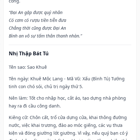
công.
“Đại An gặp được quý nhân
Có cơm có rượu tiền tiễn đưa
Chẳng thời cũng được Đại An
Bình an vô sự tấm thân thanh nhàn.”
Nhị Thập Bát Tú
Tên sao
: Sao Khuê
Tên ngày
: Khuê Mộc Lang - Mã Vũ: Xấu (Bình Tú) Tướng
tinh con chó sói, chủ trị ngày thứ 5.
Nên làm
: Tốt cho nhập học, cắt áo, tạo dựng nhà phòng
hay ra đi cầu công danh.
Kiêng cữ
: Chôn cất, trổ cửa dựng cửa, khai thông đường
nước, việc khai trương, đào ao móc giếng, các vụ thưa
kiện và đóng giường lót giường. Vì vậy, nếu quý bạn có ý