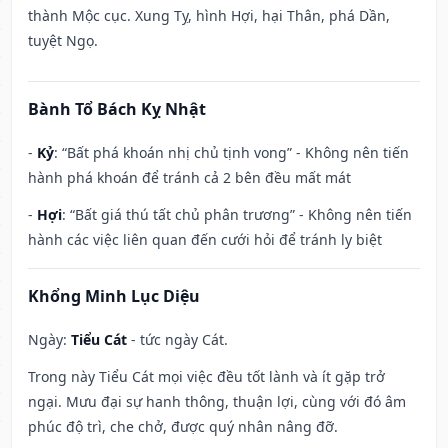
thành Mộc cục. Xung Tỵ, hình Hợi, hại Thân, phá Dần,
tuyệt Ngọ.
Bành Tổ Bách Kỵ Nhật
-
Kỷ
: “Bất phá khoán nhị chủ tịnh vong” - Không nên tiến
hành phá khoán để tránh cả 2 bên đều mất mát
-
Hợi
: “Bất giá thú tất chủ phân trương” - Không nên tiến
hành các việc liên quan đến cưới hỏi để tránh ly biệt
Khổng Minh Lục Diệu
Ngày:
Tiểu Cát
- tức ngày Cát.
Trong này Tiểu Cát mọi việc đều tốt lành và ít gặp trở
ngại. Mưu đại sự hanh thông, thuận lợi, cùng với đó âm
phúc độ trì, che chở, được quý nhân nâng đỡ.