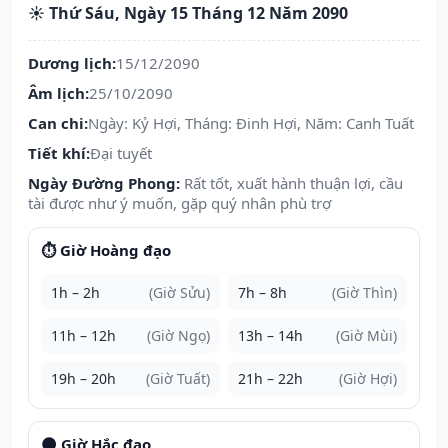
☀️ Thứ Sáu, Ngày 15 Tháng 12 Năm 2090
Dương lịch:
15/12/2090
Âm lịch:
25/10/2090
Can chi:
Ngày: Kỷ Hợi, Tháng: Đinh Hợi, Năm: Canh Tuất
Tiết khí:
Đại tuyết
Ngày Đường Phong:
Rất tốt, xuất hành thuận lợi, cầu
tài được như ý muốn, gặp quý nhân phù trợ
⏱️ Giờ Hoàng đạo
1h – 2h
(Giờ Sửu)
7h – 8h
(Giờ Thìn)
11h – 12h
(Giờ Ngọ)
13h – 14h
(Giờ Mùi)
19h – 20h
(Giờ Tuất)
21h – 22h
(Giờ Hợi)
🌑 Giờ Hắc đạo