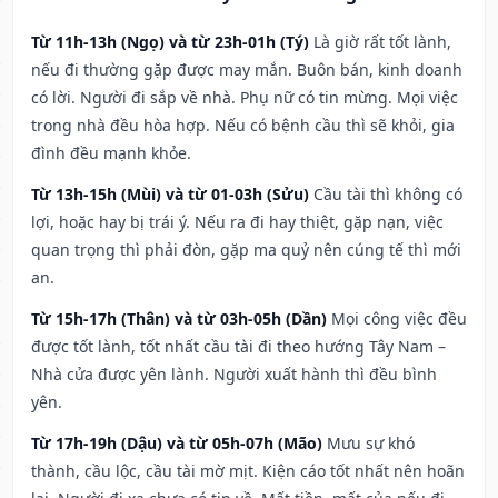
Từ 11h-13h (Ngọ) và từ 23h-01h (Tý)
Là giờ rất tốt lành,
nếu đi thường gặp được may mắn. Buôn bán, kinh doanh
có lời. Người đi sắp về nhà. Phụ nữ có tin mừng. Mọi việc
trong nhà đều hòa hợp. Nếu có bệnh cầu thì sẽ khỏi, gia
đình đều mạnh khỏe.
Từ 13h-15h (Mùi) và từ 01-03h (Sửu)
Cầu tài thì không có
lợi, hoặc hay bị trái ý. Nếu ra đi hay thiệt, gặp nạn, việc
quan trọng thì phải đòn, gặp ma quỷ nên cúng tế thì mới
an.
Từ 15h-17h (Thân) và từ 03h-05h (Dần)
Mọi công việc đều
được tốt lành, tốt nhất cầu tài đi theo hướng Tây Nam –
Nhà cửa được yên lành. Người xuất hành thì đều bình
yên.
Từ 17h-19h (Dậu) và từ 05h-07h (Mão)
Mưu sự khó
thành, cầu lộc, cầu tài mờ mịt. Kiện cáo tốt nhất nên hoãn