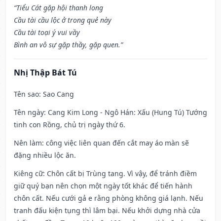
“Tiểu Cát gặp hội thanh long
Cầu tài cầu lộc ở trong quẻ này
Cầu tài toại ý vui vầy
Bình an vô sự gặp thầy, gặp quen.”
Nhị Thập Bát Tú
Tên sao
: Sao Cang
Tên ngày
: Cang Kim Long - Ngô Hán: Xấu (Hung Tú) Tướng
tinh con Rồng, chủ trị ngày thứ 6.
Nên làm
: công việc liên quan đến cắt may áo màn sẽ
đặng nhiều lộc ăn.
Kiêng cữ
: Chôn cất bị Trùng tang. Vì vậy, để tránh điềm
giữ quý bạn nên chọn một ngày tốt khác để tiến hành
chôn cất. Nếu cưới gả e rằng phòng không giá lạnh. Nếu
tranh đấu kiện tụng thì lâm bại. Nếu khởi dựng nhà cửa