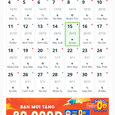
4
5
6
7
8
9
10
14/10
15/10
16/10
17/10
18/10
19/10
20/10
🐀
🐂
🐅
🐈
🐉
🐍
🐎
Mậu Tý
Kỷ Sửu
Canh Dần
Tân Mão
Nhâm Thìn
Quý Tỵ
Giáp Ngọ
11
12
13
14
15
16
17
21/10
22/10
23/10
24/10
25/10
26/10
27/10
🐐
🐒
🐓
🐕
🐖
🐀
🐂
Ất Mùi
Bính Thân
Đinh Dậu
Mậu Tuất
Kỷ Hợi
Canh Tý
Tân Sửu
18
19
20
21
22
23
24
28/10
29/10
30/10
1/11
2/11
3/11
4/11
🐅
🐈
🐉
🐍
🐎
🐐
🐒
Nhâm Dần
Quý Mão
Giáp Thìn
Ất Tỵ
Bính Ngọ
Đinh Mùi
Mậu Thân
25
26
27
28
29
30
31
5/11
6/11
7/11
8/11
9/11
10/11
11/11
🐓
🐕
🐖
🐀
🐂
🐅
🐈
Kỷ Dậu
Canh Tuất
Tân Hợi
Nhâm Tý
Quý Sửu
Giáp Dần
Ất Mão