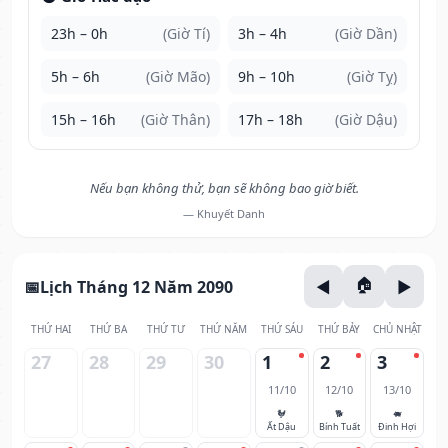
23h – 0h
(Giờ Tí)
3h – 4h
(Giờ Dần)
5h – 6h
(Giờ Mão)
9h – 10h
(Giờ Tỵ)
15h – 16h
(Giờ Thân)
17h – 18h
(Giờ Dậu)
Nếu bạn không thử, bạn sẽ không bao giờ biết.
— Khuyết Danh
Lịch Tháng 12 Năm 2090
THỨ HAI
THỨ BA
THỨ TƯ
THỨ NĂM
THỨ SÁU
THỨ BẢY
CHỦ NHẬT
27
28
29
30
1
2
3
11/10
12/10
13/10
🐓
🐕
🐖
Ất Dậu
Bính Tuất
Đinh Hợi