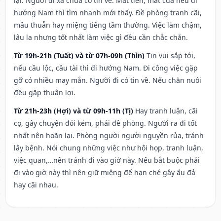
lại. Người đi xa chưa có tin về. Mất tiền, mất của nếu đi
hướng Nam thì tìm nhanh mới thấy. Đề phòng tranh cãi,
mâu thuẫn hay miệng tiếng tầm thường. Việc làm chậm,
lâu la nhưng tốt nhất làm việc gì đều cần chắc chắn.
Từ 19h-21h (Tuất) và từ 07h-09h (Thìn)
Tin vui sắp tới,
nếu cầu lộc, cầu tài thì đi hướng Nam. Đi công việc gặp
gỡ có nhiều may mắn. Người đi có tin về. Nếu chăn nuôi
đều gặp thuận lợi.
Từ 21h-23h (Hợi) và từ 09h-11h (Tị)
Hay tranh luận, cãi
cọ, gây chuyện đói kém, phải đề phòng. Người ra đi tốt
nhất nên hoãn lại. Phòng người người nguyền rủa, tránh
lây bệnh. Nói chung những việc như hội họp, tranh luận,
việc quan,…nên tránh đi vào giờ này. Nếu bắt buộc phải
đi vào giờ này thì nên giữ miệng để hạn ché gây ẩu đả
hay cãi nhau.