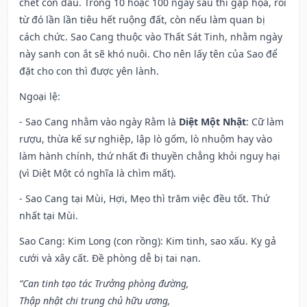
chết con đầu. Trong 10 hoặc 100 ngày sau thì gặp họa, rồi
từ đó lần lần tiêu hết ruộng đất, còn nếu làm quan bị
cách chức. Sao Cang thuộc vào Thất Sát Tinh, nhằm ngày
này sanh con ắt sẽ khó nuôi. Cho nên lấy tên của Sao để
đặt cho con thì được yên lành.
Ngoại lệ
:
- Sao Cang nhằm vào ngày Rằm là
Diệt Một Nhật
: Cữ làm
rượu, thừa kế sự nghiệp, lập lò gốm, lò nhuộm hay vào
làm hành chính, thứ nhất đi thuyền chẳng khỏi nguy hại
(vì Diệt Một có nghĩa là chìm mất).
- Sao Cang tại Mùi, Hợi, Mẹo thì trăm việc đều tốt. Thứ
nhất tại Mùi.
Sao Cang: Kim Long (con rồng): Kim tinh, sao xấu. Kỵ gả
cưới và xây cất. Đề phòng dễ bị tai nạn.
“Can tinh tạo tác Trưởng phòng đường,
Thập nhật chi trung chủ hữu ương,