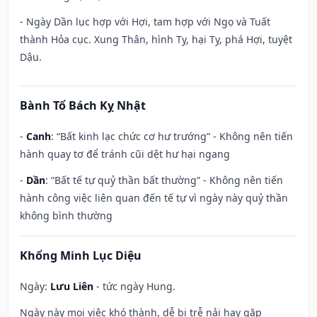
- Ngày Dần lục hợp với Hợi, tam hợp với Ngọ và Tuất
thành Hỏa cục. Xung Thân, hình Tỵ, hại Tỵ, phá Hợi, tuyệt
Dậu.
Bành Tổ Bách Kỵ Nhật
-
Canh
: “Bất kinh lạc chức cơ hư trướng” - Không nên tiến
hành quay tơ để tránh cũi dệt hư hại ngang
-
Dần
: “Bất tế tự quỷ thần bất thường” - Không nên tiến
hành công việc liên quan đến tế tự vì ngày này quỷ thần
không bình thường
Khổng Minh Lục Diệu
Ngày:
Lưu Liên
- tức ngày Hung.
Ngày này mọi việc khó thành, dễ bị trễ nải hay gặp