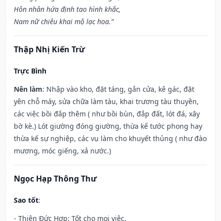
Hôn nhân hứa định tao hình khắc,
Nam nữ chiêu khai mộ lạc hoa.”
Thập Nhị Kiến Trừ
Trực Bình
Nên làm
: Nhập vào kho, đặt táng, gắn cửa, kê gác, đặt
yên chỗ máy, sửa chữa làm tàu, khai trương tàu thuyền,
các việc bồi đắp thêm ( như bồi bùn, đắp đất, lót đá, xây
bờ kè.) Lót giường đóng giường, thừa kế tước phong hay
thừa kế sự nghiệp, các vụ làm cho khuyết thủng ( như đào
mương, móc giếng, xả nước.)
Ngọc Hạp Thông Thư
Sao tốt
:
- Thiên Đức Hợp: Tốt cho mọi việc.