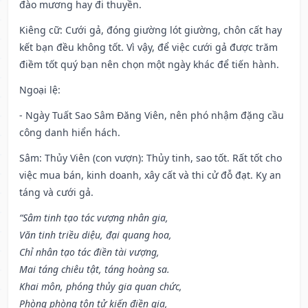
đào mương hay đi thuyền.
Kiêng cữ
: Cưới gả, đóng giường lót giường, chôn cất hay
kết bạn đều không tốt. Vì vậy, để việc cưới gả được trăm
điềm tốt quý bạn nên chọn một ngày khác để tiến hành.
Ngoại lệ
:
- Ngày Tuất Sao Sâm Đăng Viên, nên phó nhậm đặng cầu
công danh hiển hách.
Sâm: Thủy Viên (con vượn): Thủy tinh, sao tốt. Rất tốt cho
việc mua bán, kinh doanh, xây cất và thi cử đỗ đạt. Kỵ an
táng và cưới gả.
“Sâm tinh tạo tác vượng nhân gia,
Văn tinh triều diệu, đại quang hoa,
Chỉ nhân tạo tác điền tài vượng,
Mai táng chiêu tật, táng hoàng sa.
Khai môn, phóng thủy gia quan chức,
Phòng phòng tôn tử kiến điền gia,