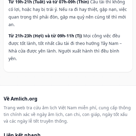
Từ 19h-21h (Tuất) và từ 07h-09h (Thìn)
Cầu tài thì không
có lợi, hoặc hay bị trái ý. Nếu ra đi hay thiệt, gặp nạn, việc
quan trọng thì phải đòn, gặp ma quỷ nên cúng tế thì mới
an.
Từ 21h-23h (Hợi) và từ 09h-11h (Tị)
Mọi công việc đều
được tốt lành, tốt nhất cầu tài đi theo hướng Tây Nam –
Nhà cửa được yên lành. Người xuất hành thì đều bình
yên.
Về Amlich.org
Trang web tra cứu âm lịch Việt Nam miễn phí, cung cấp thông
tin chính xác về ngày âm lịch, can chi, con giáp, ngày tốt xấu
và các ngày lễ tết truyền thống.
Liên kết nhanh