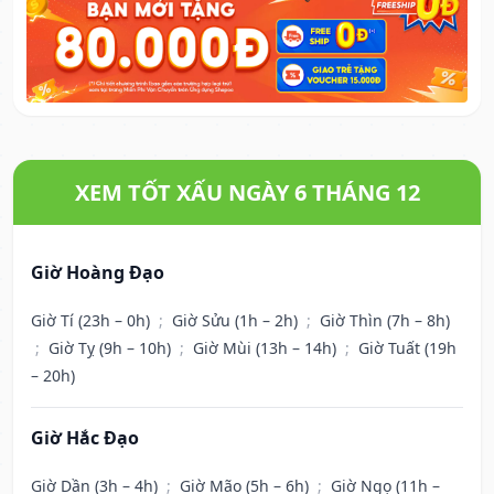
XEM TỐT XẤU NGÀY 6 THÁNG 12
Giờ Hoàng Đạo
Giờ Tí (23h – 0h)
;
Giờ Sửu (1h – 2h)
;
Giờ Thìn (7h – 8h)
;
Giờ Tỵ (9h – 10h)
;
Giờ Mùi (13h – 14h)
;
Giờ Tuất (19h
– 20h)
Giờ Hắc Đạo
Giờ Dần (3h – 4h)
;
Giờ Mão (5h – 6h)
;
Giờ Ngọ (11h –