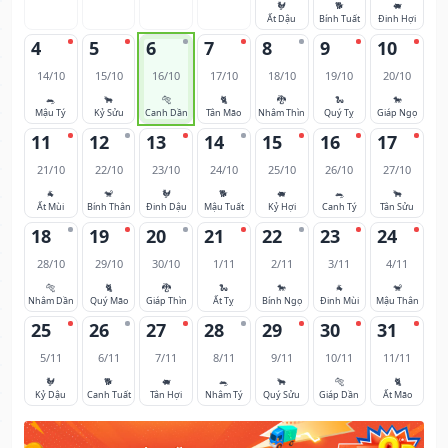
🐓
🐕
🐖
Ất Dậu
Bính Tuất
Đinh Hợi
4
5
6
7
8
9
10
14/10
15/10
16/10
17/10
18/10
19/10
20/10
🐀
🐂
🐅
🐈
🐉
🐍
🐎
Mậu Tý
Kỷ Sửu
Canh Dần
Tân Mão
Nhâm Thìn
Quý Tỵ
Giáp Ngọ
11
12
13
14
15
16
17
21/10
22/10
23/10
24/10
25/10
26/10
27/10
🐐
🐒
🐓
🐕
🐖
🐀
🐂
Ất Mùi
Bính Thân
Đinh Dậu
Mậu Tuất
Kỷ Hợi
Canh Tý
Tân Sửu
18
19
20
21
22
23
24
28/10
29/10
30/10
1/11
2/11
3/11
4/11
🐅
🐈
🐉
🐍
🐎
🐐
🐒
Nhâm Dần
Quý Mão
Giáp Thìn
Ất Tỵ
Bính Ngọ
Đinh Mùi
Mậu Thân
25
26
27
28
29
30
31
5/11
6/11
7/11
8/11
9/11
10/11
11/11
🐓
🐕
🐖
🐀
🐂
🐅
🐈
Kỷ Dậu
Canh Tuất
Tân Hợi
Nhâm Tý
Quý Sửu
Giáp Dần
Ất Mão