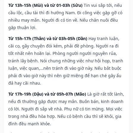
Từ 13h-15h (Mùi) và từ 01-03h (Sửu)
Tin vui sắp tới, nếu
cầu lộc, cầu tài thì đi hướng Nam. Đi công việc gặp gỡ có
nhiều may mắn. Người đi có tin về. Nếu chăn nuôi đều
gặp thuận lợi.
Từ 15h-17h (Thân) và từ 03h-05h (Dần)
Hay tranh luận,
cãi cọ, gây chuyện đói kém, phải đề phòng. Người ra đi
tốt nhất nên hoãn lại. Phòng người người nguyền rủa,
tránh lây bệnh. Nói chung những việc như hội họp, tranh
luận, việc quan,…nên tránh đi vào giờ này. Nếu bắt buộc
phải đi vào giờ này thì nên giữ miệng để hạn ché gây ẩu
đả hay cãi nhau.
Từ 17h-19h (Dậu) và từ 05h-07h (Mão)
Là giờ rất tốt lành,
nếu đi thường gặp được may mắn. Buôn bán, kinh doanh
có lời. Người đi sắp về nhà. Phụ nữ có tin mừng. Mọi việc
trong nhà đều hòa hợp. Nếu có bệnh cầu thì sẽ khỏi, gia
đình đều mạnh khỏe.