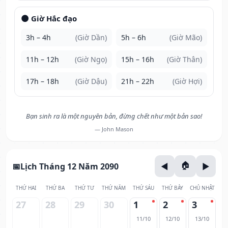
🌑 Giờ Hắc đạo
3h – 4h
(Giờ Dần)
5h – 6h
(Giờ Mão)
11h – 12h
(Giờ Ngọ)
15h – 16h
(Giờ Thân)
17h – 18h
(Giờ Dậu)
21h – 22h
(Giờ Hợi)
Bạn sinh ra là một nguyên bản, đừng chết như một bản sao!
— John Mason
Lịch Tháng 12 Năm 2090
THỨ HAI
THỨ BA
THỨ TƯ
THỨ NĂM
THỨ SÁU
THỨ BẢY
CHỦ NHẬT
27
28
29
30
1
2
3
11/10
12/10
13/10