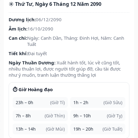
☀️ Thứ Tư, Ngày 6 Tháng 12 Năm 2090
Dương lịch:
06/12/2090
Âm lịch:
16/10/2090
Can chi:
Ngày: Canh Dần, Tháng: Đinh Hợi, Năm: Canh
Tuất
Tiết khí:
Đại tuyết
Ngày Thuần Dương:
Xuất hành tốt, lúc về cũng tốt,
nhiều thuận lợi, được người tốt giúp đỡ, cầu tài được
như ý muốn, tranh luận thường thắng lợi
⏱️ Giờ Hoàng đạo
23h – 0h
(Giờ Tí)
1h – 2h
(Giờ Sửu)
7h – 8h
(Giờ Thìn)
9h – 10h
(Giờ Tỵ)
13h – 14h
(Giờ Mùi)
19h – 20h
(Giờ Tuất)