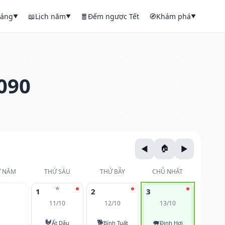
háng
📖
Lịch năm
🧧
Đếm ngược Tết
🧭
Khám phá
▼
▼
▼
090
 NĂM
THỨ SÁU
THỨ BẢY
CHỦ NHẬT
⭐
1
2
3
11/10
12/10
13/10
🐓
🐕
🐖
Ất Dậu
Bính Tuất
Đinh Hợi