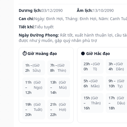
Dương lịch:
03/12/2090
Âm lịch:
13/10/2090
Can chi:
Ngày: Đinh Hợi, Tháng: Đinh Hợi, Năm: Canh Tu
Tiết khí:
Tiểu tuyết
Ngày Đường Phong:
Rất tốt, xuất hành thuận lợi, cầu tà
được như ý muốn, gặp quý nhân phù trợ
⏱️ Giờ Hoàng đạo
🌑 Giờ Hắc đạo
23h –
(Giờ
3h –
(Giờ
1h –
(Giờ
7h –
(Giờ
0h
Tí)
4h
Dần)
2h
Sửu)
8h
Thìn)
5h –
(Giờ
9h –
(Giờ
11h
(Giờ
13h
(Giờ
6h
Mão)
10h
Tỵ)
–
Ngọ)
–
Mùi)
12h
14h
15h
(Giờ
17h
(Giờ
–
Thân)
–
Dậu)
19h
(Giờ
21h
(Giờ
16h
18h
–
Tuất)
–
Hợi)
20h
22h