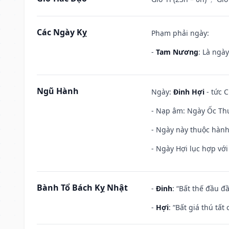
Các Ngày Kỵ
Phạm phải ngày:
-
Tam Nương
: Là ngà
Ngũ Hành
Ngày:
Đinh Hợi
- tức C
- Nạp âm: Ngày Ốc Thượ
- Ngày này thuộc hành
- Ngày Hợi lục hợp vớ
Bành Tổ Bách Kỵ Nhật
-
Đinh
: “Bất thế đầu đ
-
Hợi
: “Bất giá thú tấ