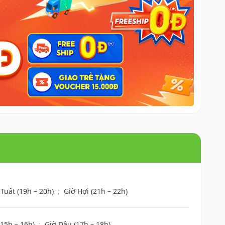
 Tuất (19h – 20h)
;
Giờ Hợi (21h – 22h)
(15h – 16h)
;
Giờ Dậu (17h – 18h)