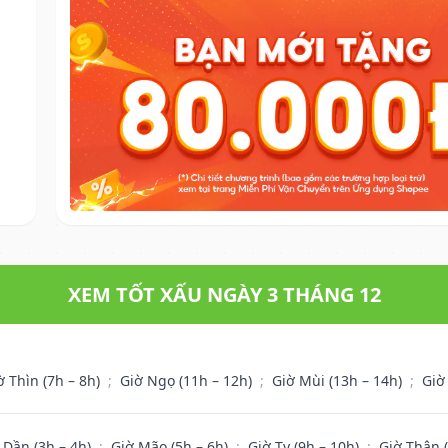
XEM TỐT XẤU NGÀY 3 THÁNG 12
ờ Thìn (7h – 8h)
;
Giờ Ngọ (11h – 12h)
;
Giờ Mùi (13h – 14h)
;
Giờ
 Dần (3h – 4h)
;
Giờ Mão (5h – 6h)
;
Giờ Tỵ (9h – 10h)
;
Giờ Thân 