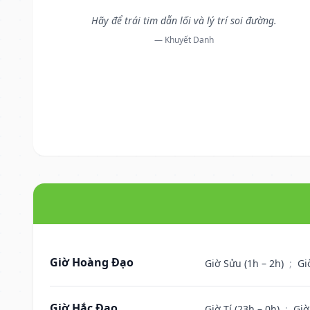
Hãy để trái tim dẫn lối và lý trí soi đường.
— Khuyết Danh
Giờ Hoàng Đạo
Giờ Sửu (1h – 2h)
;
Gi
Giờ Hắc Đạo
Giờ Tí (23h – 0h)
;
Giờ