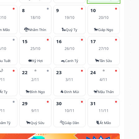
8
9
10
7/10
18/10
19/10
20/10
🐉
🐍
🐎
ân Mão
Nhâm Thìn
Quý Tỵ
Giáp Ngọ
15
16
17
4/10
25/10
26/10
27/10
🐖
🐀
🐂
u Tuất
Kỷ Hợi
Canh Tý
Tân Sửu
🌙
⭐
⭐
22
23
24
/11
2/11
3/11
4/11
🐎
🐐
🐒
Ất Tỵ
Bính Ngọ
Đinh Mùi
Mậu Thân
29
30
31
/11
9/11
10/11
11/11
🐂
🐅
🐈
hâm Tý
Quý Sửu
Giáp Dần
Ất Mão