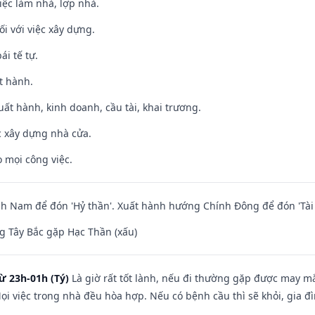
việc làm nhà, lợp nhà.
ối với việc xây dựng.
ái tế tự.
t hành.
uất hành, kinh doanh, cầu tài, khai trương.
ệc xây dựng nhà cửa.
 mọi công việc.
 Nam để đón 'Hỷ thần'. Xuất hành hướng Chính Đông để đón 'Tài 
 Tây Bắc gặp Hạc Thần (xấu)
ừ 23h-01h (Tý)
Là giờ rất tốt lành, nếu đi thường gặp được may mắ
ọi việc trong nhà đều hòa hợp. Nếu có bệnh cầu thì sẽ khỏi, gia 