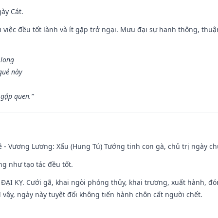
gày Cát.
 việc đều tốt lành và ít gặp trở ngại. Mưu đại sự hanh thông, thuậ
 long
 quẻ này
 gặp quen.”
 - Vương Lương: Xấu (Hung Tú) Tướng tinh con gà, chủ trị ngày ch
ng như tạo tác đều tốt.
ì ĐẠI KỴ. Cưới gã, khai ngòi phóng thủy, khai trương, xuất hành, đó
 vậy, ngày này tuyệt đối không tiến hành chôn cất người chết.