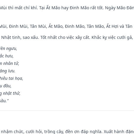
Mùi thì mất chí khí. Tại Ất Mão hay Đinh Mão rất tốt. Ngày Mão Đă
 Mùi, Đinh Mùi, Tân Mùi, Ất Mão, Đinh Mão, Tân Mão, Ất Hợi và Tân 
 Nhật tinh, sao xấu. Tốt nhất cho việc xây cất. Khắc kỵ việc cưới g
điền ngưu,
ắc hưu,
m nhân tử,
năng lưu.
iêu tai họa,
ễu đầu,
 nhật thử,
sầu.”
 nhậm chức, cưới hỏi, trồng cây, đền ơn đáp nghĩa. Xuất hành đặng 