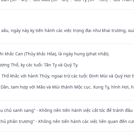
y xấu, ngày này kỵ tiến hành các việc trọng đại như khai trương, xuấ
hi khắc Can (Thủy khắc Hỏa), là ngày hung (phạt nhật).
ng Thổ, kỵ các tuổi: Tân Tỵ và Quý Tỵ.
 Thổ khắc với hành Thủy, ngoại trừ các tuổi: Đinh Mùi và Quý Hợi
i Dần, tam hợp với Mão và Mùi thành Mộc cục. Xung Tỵ, hình Hợi, h
ầu chủ sanh sang” - Không nên tiến hành việc cắt tóc để tránh đầu
t chủ phân trương” - Không nên tiến hành các việc liên quan đến cướ