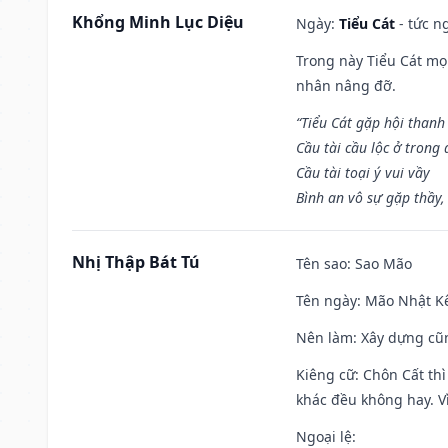
Khổng Minh Lục Diệu
Ngày:
Tiểu Cát
- tức n
Trong này Tiểu Cát mọi
nhân nâng đỡ.
“Tiểu Cát gặp hội thanh
Cầu tài cầu lộc ở trong
Cầu tài toại ý vui vầy
Bình an vô sự gặp thầy,
Nhị Thập Bát Tú
Tên sao
: Sao Mão
Tên ngày
: Mão Nhật Kê
Nên làm
: Xây dựng cũ
Kiêng cữ
: Chôn Cất th
khác đều không hay. Vì
Ngoại lệ
: