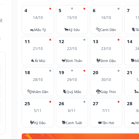
⭐
4
5
6
7
14/10
15/10
16/10
1
ất
🐀
🐂
🐅
🐈
Mậu Tý
Kỷ Sửu
Canh Dần
T
i
11
12
13
14
21/10
22/10
23/10
2
🐐
🐒
🐓
🐕
Ất Mùi
Bính Thân
Đinh Dậu
Mậ
⭐
18
19
20
21
28/10
29/10
30/10
1
🐅
🐈
🐉
🐍
Nhâm Dần
Quý Mão
Giáp Thìn
25
26
27
28
5/11
6/11
7/11
8
🐓
🐕
🐖
🐀
Kỷ Dậu
Canh Tuất
Tân Hợi
N