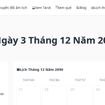
🃏
huyển đổi âm lịch
🔮
Xem Tarot
Xem quẻ
📝
Blog
📅
Lịch t
gày 3 Tháng 12 Năm 2
Lịch Tháng 12 Năm 2090
THỨ HAI
THỨ BA
THỨ TƯ
THỨ
27
28
29
30
090