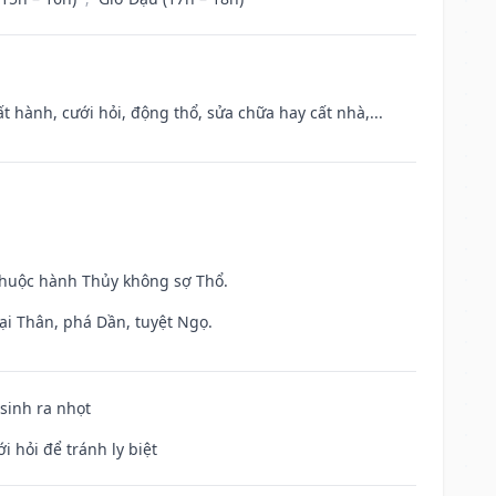
t hành, cưới hỏi, động thổ, sửa chữa hay cất nhà,...
 thuộc hành Thủy không sợ Thổ.
ại Thân, phá Dần, tuyệt Ngọ.
 sinh ra nhọt
i hỏi để tránh ly biệt