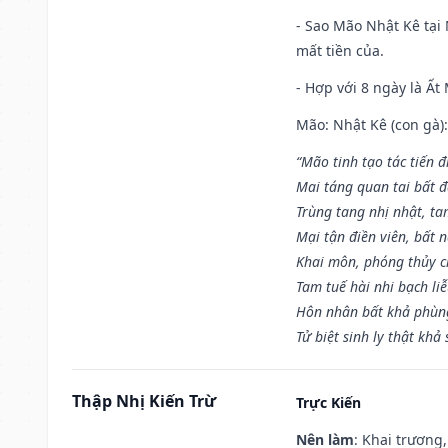
- Sao Mão Nhật Kê tại 
mất tiền của.
- Hợp với 8 ngày là Ất
Mão: Nhật Kê (con gà):
“Mão tinh tạo tác tiến 
Mai táng quan tai bất đ
Trùng tang nhị nhật, ta
Mại tận điền viên, bất 
Khai môn, phóng thủy ch
Tam tuế hài nhi bạch li
Hôn nhân bất khả phùng
Tử biệt sinh ly thật khả 
Thập Nhị Kiến Trừ
Trực Kiến
Nên làm
: Khai trương,