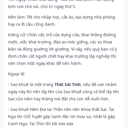
tinh con chó sói, chủ trị ngày thứ 5.
Nên làm
: Tốt cho nhập học, cắt áo, tạo dựng nhà phòng
hay ra đi cầu công danh.
Kiêng cữ
: Chôn cất, trổ cửa dựng cửa, khai thông đường
nước, việc khai trương, đào ao móc giếng, các vụ thưa
kiện và đóng giường lót giường. Vì vậy, nếu quý bạn có ý
định chôn cất người chết hay khai trường lập nghiệp thì
nên chọn một ngày khác để tiến hành.
Ngoại lệ
:
- Sao Khuê là một trong
Thất Sát Tinh
, nếu đẻ con nhằm
ngày này thì nên lấy tên của Sao Khuê cũng có thể lấy tên
Sao của năm hay tháng mà đặt cho con dễ nuôi hơn.
- Sao Khuê Hãm Địa tại Thân nên Văn Khoa thất bại. Tại
Ngọ thì chỗ Tuyệt gặp Sanh đắc lợi mưu sự, nhất là gặp
Canh Ngọ. Tại Thìn thì tốt vừa vừa.