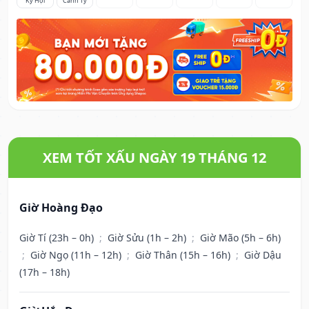
Kỷ Hợi
Canh Tý
XEM TỐT XẤU NGÀY 19 THÁNG 12
Giờ Hoàng Đạo
Giờ Tí (23h – 0h)
;
Giờ Sửu (1h – 2h)
;
Giờ Mão (5h – 6h)
;
Giờ Ngọ (11h – 12h)
;
Giờ Thân (15h – 16h)
;
Giờ Dậu
(17h – 18h)