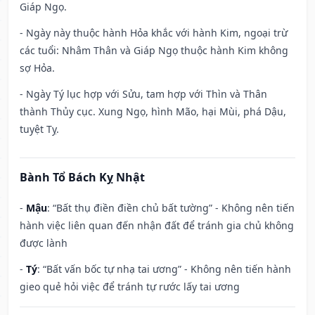
Giáp Ngọ.
- Ngày này thuộc hành Hỏa khắc với hành Kim, ngoại trừ
các tuổi: Nhâm Thân và Giáp Ngọ thuộc hành Kim không
sợ Hỏa.
- Ngày Tý lục hợp với Sửu, tam hợp với Thìn và Thân
thành Thủy cục. Xung Ngọ, hình Mão, hại Mùi, phá Dậu,
tuyệt Tỵ.
Bành Tổ Bách Kỵ Nhật
-
Mậu
: “Bất thụ điền điền chủ bất tường” - Không nên tiến
hành việc liên quan đến nhận đất để tránh gia chủ không
được lành
-
Tý
: “Bất vấn bốc tự nhạ tai ương” - Không nên tiến hành
gieo quẻ hỏi việc để tránh tự rước lấy tai ương