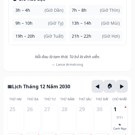
3h – 4h
(Giờ Dần)
7h – 8h
(Giờ Thìn)
9h – 10h
(Giờ Tỵ)
13h – 14h
(Giờ Mùi)
19h – 20h
(Giờ Tuất)
21h – 22h
(Giờ Hợi)
Nỗi đau là tạm thời. Từ bỏ là vĩnh viễn.
— Lance Armstrong
Lịch Tháng 12 Năm 2030
THỨ HAI
THỨ BA
THỨ TƯ
THỨ NĂM
THỨ SÁU
THỨ BẢY
CHỦ NHẬT
25
26
27
28
29
30
1
7/11
🐎
Canh Ngọ