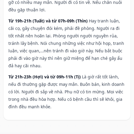
gỡ có nhiều may mắn. Người đi có tin về. Nếu chăn nuôi
đều gặp thuận lợi.
Từ 19h-21h (Tuất) và từ 07h-09h (Thìn)
Hay tranh luận,
cãi cọ, gây chuyện đói kém, phải đề phòng. Người ra đi
tốt nhất nên hoãn lại. Phòng người người nguyền rủa,
tránh lây bệnh. Nói chung những việc như hội họp, tranh
luận, việc quan,…nên tránh đi vào giờ này. Nếu bắt buộc
phải đi vào giờ này thì nên giữ miệng để hạn ché gây ẩu
đả hay cãi nhau.
Từ 21h-23h (Hợi) và từ 09h-11h (Tị)
Là giờ rất tốt lành,
nếu đi thường gặp được may mắn. Buôn bán, kinh doanh
có lời. Người đi sắp về nhà. Phụ nữ có tin mừng. Mọi việc
trong nhà đều hòa hợp. Nếu có bệnh cầu thì sẽ khỏi, gia
đình đều mạnh khỏe.