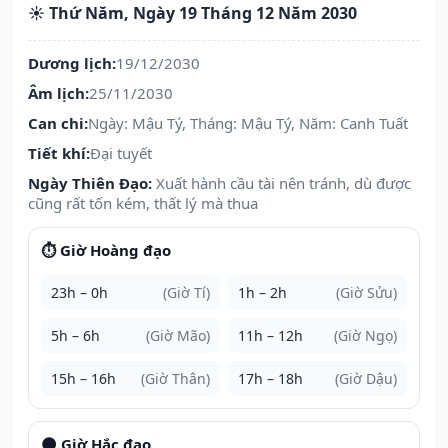
☀️ Thứ Năm, Ngày 19 Tháng 12 Năm 2030
Dương lịch:
19/12/2030
Âm lịch:
25/11/2030
Can chi:
Ngày: Mậu Tý, Tháng: Mậu Tý, Năm: Canh Tuất
Tiết khí:
Đại tuyết
Ngày Thiên Đạo:
Xuất hành cầu tài nên tránh, dù được
cũng rất tốn kém, thất lý mà thua
⏱️ Giờ Hoàng đạo
23h – 0h
(Giờ Tí)
1h – 2h
(Giờ Sửu)
5h – 6h
(Giờ Mão)
11h – 12h
(Giờ Ngọ)
15h – 16h
(Giờ Thân)
17h – 18h
(Giờ Dậu)
🌑 Giờ Hắc đạo