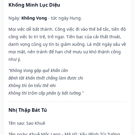
Khổng Minh Lục Diệu
Ngày:
Không Vong
- tức ngày Hung.
Mọi việc dễ bất thành. Công việc đi vào thế bế tắc, tiến độ
công việc bị trì trệ, trở ngại. Tiền bạc của cải thất thoát,
danh vọng cũng uy tín bị giảm xuống. Là một ngày xấu về
mọi mặt, nên tránh để hạn chế mưu sự khó thành công
như ý.
“Không Vong gặp quẻ khẩn cần
Bệnh tật khẩn thiết chẳng làm được chi
Không thì ôn tiểu thê nhi
Không thì trộm cắp phân ly bất tường.”
Nhị Thập Bát Tú
Tên sao
: Sao Khuê
Tên ngày
: Khuê Mộc Lang - Mã Vũ: Xấu (Bình Tú) Tướng