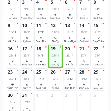
2
3
4
5
6
7
8
8/11
9/11
10/11
11/11
12/11
13/11
14/11
🐐
🐒
🐓
🐕
🐖
🐀
🐂
Tân Mùi
Nhâm Thân
Quý Dậu
Giáp Tuất
Ất Hợi
Bính Tý
Đinh Sửu
9
10
11
12
13
14
15
15/11
16/11
17/11
18/11
19/11
20/11
21/11
🐅
🐈
🐉
🐍
🐎
🐐
🐒
Mậu Dần
Kỷ Mão
Canh Thìn
Tân Tỵ
Nhâm Ngọ
Quý Mùi
Giáp Thân
16
17
18
19
20
21
22
22/11
23/11
24/11
25/11
26/11
27/11
28/11
🐓
🐕
🐖
🐀
🐂
🐅
🐈
Ất Dậu
Bính Tuất
Đinh Hợi
Mậu Tý
Kỷ Sửu
Canh Dần
Tân Mão
23
24
25
26
27
28
29
29/11
30/11
1/12
2/12
3/12
4/12
5/12
🐉
🐍
🐎
🐐
🐒
🐓
🐕
Nhâm Thìn
Quý Tỵ
Giáp Ngọ
Ất Mùi
Bính Thân
Đinh Dậu
Mậu Tuất
30
31
1
2
3
4
5
6/12
7/12
🐖
🐀