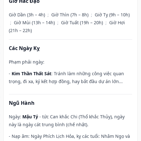
Giờ Hắc Đạo
Giờ Dần (3h – 4h)
;
Giờ Thìn (7h – 8h)
;
Giờ Tỵ (9h – 10h)
;
Giờ Mùi (13h – 14h)
;
Giờ Tuất (19h – 20h)
;
Giờ Hợi
(21h – 22h)
Các Ngày Kỵ
Phạm phải ngày:
-
Kim Thần Thất Sát
: Tránh làm những công việc quan
trọng, đi xa, ký kết hợp đồng, hay bắt đầu dự án lớn...
Ngũ Hành
Ngày:
Mậu Tý
- tức Can khắc Chi (Thổ khắc Thủy), ngày
này là ngày cát trung bình (chế nhật).
- Nạp âm: Ngày Phích Lịch Hỏa, kỵ các tuổi: Nhâm Ngọ và