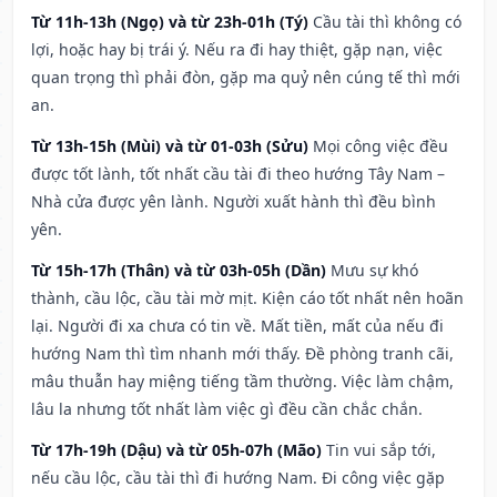
Từ 11h-13h (Ngọ) và từ 23h-01h (Tý)
Cầu tài thì không có
lợi, hoặc hay bị trái ý. Nếu ra đi hay thiệt, gặp nạn, việc
quan trọng thì phải đòn, gặp ma quỷ nên cúng tế thì mới
an.
Từ 13h-15h (Mùi) và từ 01-03h (Sửu)
Mọi công việc đều
được tốt lành, tốt nhất cầu tài đi theo hướng Tây Nam –
Nhà cửa được yên lành. Người xuất hành thì đều bình
yên.
Từ 15h-17h (Thân) và từ 03h-05h (Dần)
Mưu sự khó
thành, cầu lộc, cầu tài mờ mịt. Kiện cáo tốt nhất nên hoãn
lại. Người đi xa chưa có tin về. Mất tiền, mất của nếu đi
hướng Nam thì tìm nhanh mới thấy. Đề phòng tranh cãi,
mâu thuẫn hay miệng tiếng tầm thường. Việc làm chậm,
lâu la nhưng tốt nhất làm việc gì đều cần chắc chắn.
Từ 17h-19h (Dậu) và từ 05h-07h (Mão)
Tin vui sắp tới,
nếu cầu lộc, cầu tài thì đi hướng Nam. Đi công việc gặp