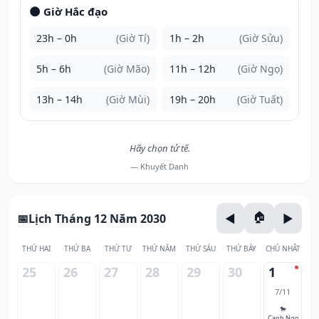
🌑 Giờ Hắc đạo
23h – 0h
(Giờ Tí)
1h – 2h
(Giờ Sửu)
5h – 6h
(Giờ Mão)
11h – 12h
(Giờ Ngọ)
13h – 14h
(Giờ Mùi)
19h – 20h
(Giờ Tuất)
Hãy chọn tử tế.
— Khuyết Danh
Lịch Tháng 12 Năm 2030
THỨ HAI
THỨ BA
THỨ TƯ
THỨ NĂM
THỨ SÁU
THỨ BẢY
CHỦ NHẬT
25
26
27
28
29
30
1
7/11
🐎
Canh Ngọ