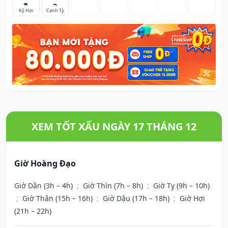
🐖
🐀
Kỷ Hợi
Canh Tý
XEM TỐT XẤU NGÀY 17 THÁNG 12
Giờ Hoàng Đạo
Giờ Dần (3h – 4h)
;
Giờ Thìn (7h – 8h)
;
Giờ Tỵ (9h – 10h)
;
Giờ Thân (15h – 16h)
;
Giờ Dậu (17h – 18h)
;
Giờ Hợi
(21h – 22h)