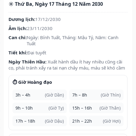
☀️ Thứ Ba, Ngày 17 Tháng 12 Năm 2030
Dương lịch:
17/12/2030
Âm lịch:
23/11/2030
Can chi:
Ngày: Bính Tuất, Tháng: Mậu Tý, Năm: Canh
Tuất
Tiết khí:
Đại tuyết
Ngày Thiên Hầu:
Xuất hành dầu ít hay nhiều cũng cãi
cọ, phải tránh xẩy ra tai nạn chảy máu, máu sẽ khó cầm
⏱️ Giờ Hoàng đạo
3h – 4h
(Giờ Dần)
7h – 8h
(Giờ Thìn)
9h – 10h
(Giờ Tỵ)
15h – 16h
(Giờ Thân)
17h – 18h
(Giờ Dậu)
21h – 22h
(Giờ Hợi)