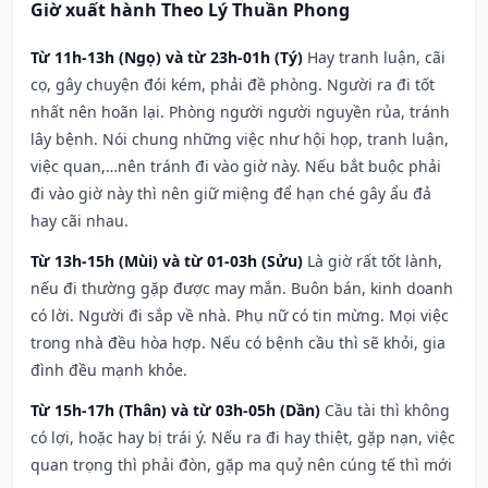
Giờ xuất hành Theo Lý Thuần Phong
Từ 11h-13h (Ngọ) và từ 23h-01h (Tý)
Hay tranh luận, cãi
cọ, gây chuyện đói kém, phải đề phòng. Người ra đi tốt
nhất nên hoãn lại. Phòng người người nguyền rủa, tránh
lây bệnh. Nói chung những việc như hội họp, tranh luận,
việc quan,…nên tránh đi vào giờ này. Nếu bắt buộc phải
đi vào giờ này thì nên giữ miệng để hạn ché gây ẩu đả
hay cãi nhau.
Từ 13h-15h (Mùi) và từ 01-03h (Sửu)
Là giờ rất tốt lành,
nếu đi thường gặp được may mắn. Buôn bán, kinh doanh
có lời. Người đi sắp về nhà. Phụ nữ có tin mừng. Mọi việc
trong nhà đều hòa hợp. Nếu có bệnh cầu thì sẽ khỏi, gia
đình đều mạnh khỏe.
Từ 15h-17h (Thân) và từ 03h-05h (Dần)
Cầu tài thì không
có lợi, hoặc hay bị trái ý. Nếu ra đi hay thiệt, gặp nạn, việc
quan trọng thì phải đòn, gặp ma quỷ nên cúng tế thì mới