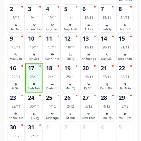
2
3
4
5
6
7
8
8/11
9/11
10/11
11/11
12/11
13/11
14/11
🐐
🐒
🐓
🐕
🐖
🐀
🐂
Tân Mùi
Nhâm Thân
Quý Dậu
Giáp Tuất
Ất Hợi
Bính Tý
Đinh Sửu
9
10
11
12
13
14
15
15/11
16/11
17/11
18/11
19/11
20/11
21/11
🐅
🐈
🐉
🐍
🐎
🐐
🐒
Mậu Dần
Kỷ Mão
Canh Thìn
Tân Tỵ
Nhâm Ngọ
Quý Mùi
Giáp Thân
16
17
18
19
20
21
22
22/11
23/11
24/11
25/11
26/11
27/11
28/11
🐓
🐕
🐖
🐀
🐂
🐅
🐈
Ất Dậu
Bính Tuất
Đinh Hợi
Mậu Tý
Kỷ Sửu
Canh Dần
Tân Mão
23
24
25
26
27
28
29
29/11
30/11
1/12
2/12
3/12
4/12
5/12
🐉
🐍
🐎
🐐
🐒
🐓
🐕
Nhâm Thìn
Quý Tỵ
Giáp Ngọ
Ất Mùi
Bính Thân
Đinh Dậu
Mậu Tuất
30
31
1
2
3
4
5
6/12
7/12