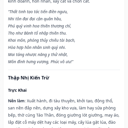
kinh doanh, hôn nhân, xây cất và chôn cất.
“Thất tinh tạo tác tiến điền ngưu,
Nhi tôn đại đại cận quân hầu,
Phú quý vinh hoa thiên thượng chỉ,
Thọ như Bành tổ nhập thiên thu.
Khai môn, phóng thủy chiêu tài bạch,
Hòa hợp hôn nhân sinh quý nhi.
Mai táng nhược năng y thử nhật,
Môn đình hưng vượng, Phúc vô ưu!”
Thập Nhị Kiến Trừ
Trực Khai
Nên làm
: Xuất hành, đi tàu thuyền, khởi tạo, động thổ,
san nền đắp nền, dựng xây kho vựa, làm hay sửa phòng
bếp, thờ cúng Táo Thần, đóng giường lót giường, may áo,
lắp đặt cỗ máy dệt hay các loại máy, cấy lúa gặt lúa, đào