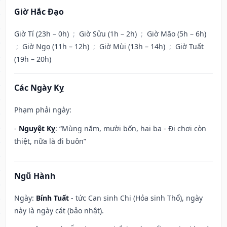
Giờ Hắc Đạo
Giờ Tí (23h – 0h)
;
Giờ Sửu (1h – 2h)
;
Giờ Mão (5h – 6h)
;
Giờ Ngọ (11h – 12h)
;
Giờ Mùi (13h – 14h)
;
Giờ Tuất
(19h – 20h)
Các Ngày Kỵ
Phạm phải ngày:
-
Nguyệt Kỵ
: “Mùng năm, mười bốn, hai ba - Đi chơi còn
thiệt, nữa là đi buôn”
Ngũ Hành
Ngày:
Bính Tuất
- tức Can sinh Chi (Hỏa sinh Thổ), ngày
này là ngày cát (bảo nhật).