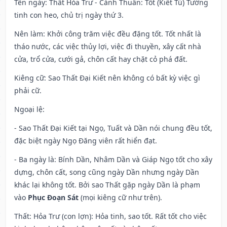
Tên ngày
: Thất Hỏa Trư - Cảnh Thuần: Tốt (Kiết Tú) Tướng
tinh con heo, chủ trị ngày thứ 3.
Nên làm
: Khởi công trăm việc đều đặng tốt. Tốt nhất là
tháo nước, các việc thủy lợi, việc đi thuyền, xây cất nhà
cửa, trổ cửa, cưới gả, chôn cất hay chặt cỏ phá đất.
Kiêng cữ
: Sao Thất Đại Kiết nên không có bất kỳ việc gì
phải cữ.
Ngoại lệ
:
- Sao Thất Đại Kiết tại Ngọ, Tuất và Dần nói chung đều tốt,
đặc biệt ngày Ngọ Đăng viên rất hiển đạt.
- Ba ngày là: Bính Dần, Nhâm Dần và Giáp Ngọ tốt cho xây
dựng, chôn cất, song cũng ngày Dần nhưng ngày Dần
khác lại không tốt. Bởi sao Thất gặp ngày Dần là phạm
vào
Phục Đoạn Sát
(mọi kiêng cữ như trên).
Thất: Hỏa Trư (con lợn): Hỏa tinh, sao tốt. Rất tốt cho việc