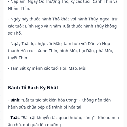
- Nạp âm: Ngày Ốc Thượng Thổ, kỵ các tuổi: Canh Thìn và
Nhâm Thìn.
- Ngày này thuộc hành Thổ khắc với hành Thủy, ngoại trừ
các tuổi: Bính Ngọ và Nhâm Tuất thuộc hành Thủy không
sợ Thổ.
- Ngày Tuất lục hợp với Mão, tam hợp với Dần và Ngọ
thành Hỏa cục. Xung Thìn, hình Mùi, hại Dậu, phá Mùi,
tuyệt Thìn.
- Tam Sát kỵ mệnh các tuổi Hợi, Mão, Mùi.
Bành Tổ Bách Kỵ Nhật
-
Bính
: “Bất tu táo tất kiến hỏa ương” - Không nên tiến
hành sửa chữa bếp để tránh bị hỏa tai
-
Tuất
: “Bất cật khuyển tác quái thượng sàng” - Không nên
ăn chó, quỉ quái lên giường