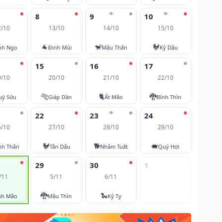
⭐
⭐
8
9
10
2/10
13/10
14/10
15/10
🐐
🐒
🐓
nh Ngọ
Đinh Mùi
Mậu Thân
Kỷ Dậu
15
16
17
9/10
20/10
21/10
22/10
🐅
🐈
🐉
uý Sửu
Giáp Dần
Ất Mão
Bính Thìn
⭐
22
23
24
6/10
27/10
28/10
29/10
🐓
🐕
🐖
nh Thân
Tân Dậu
Nhâm Tuất
Quý Hợi
29
30
1
/11
5/11
6/11
🐉
🐍
nh Mão
Mậu Thìn
Kỷ Tỵ