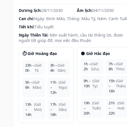
Dương lịch:
28/11/2030
Âm lịch:
04/11/2030
Can chi:
Ngày: Đinh Mão, Tháng: Mậu Tý, Năm: Canh Tuấ
Tiết khí:
Tiểu tuyết
Ngày Thiên Tài:
Nên xuất hành, cầu tài thắng lợi, được
người tốt giúp đỡ, mọi việc đều thuận
⏱️ Giờ Hoàng đạo
🌑 Giờ Hắc đạo
1h –
(Giờ
7h –
(Giờ
23h –
(Giờ
3h –
(Giờ
2h
Sửu)
8h
Thìn)
0h
Tí)
4h
Dần)
9h –
(Giờ
15h
(Giờ
5h –
(Giờ
11h
(Giờ
10h
Tỵ)
–
Thân)
6h
Mão)
–
Ngọ)
16h
12h
19h
(Giờ
21h
(Giờ
13h
(Giờ
17h
(Giờ
–
Tuất)
–
Hợi)
–
Mùi)
–
Dậu)
20h
22h
14h
18h