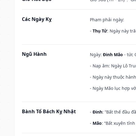
Các Ngày Kỵ
Phạm phải ngày:
-
Thụ Tử
: Ngày này tr
Ngũ Hành
Ngày:
Đinh Mão
- tức 
- Nạp âm: Ngày Lô Tru
- Ngày này thuộc hành
- Ngày Mão lục hợp với
Bành Tổ Bách Kỵ Nhật
-
Đinh
: “Bất thế đầu đ
-
Mão
: “Bất xuyên tỉn