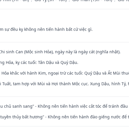
ăm sự đều kỵ không nên tiến hành bất cứ việc gì.
Chi sinh Can (Mộc sinh Hỏa), ngày này là ngày cát (nghĩa nhật).
ng Hỏa, kỵ các tuổi: Tân Dậu và Quý Dậu.
 Hỏa khắc với hành Kim, ngoại trừ các tuổi: Quý Dậu và Ất Mùi t
 Tuất, tam hợp với Mùi và Hợi thành Mộc cục. Xung Dậu, hình Tý, 
ầu chủ sanh sang” - Không nên tiến hành việc cắt tóc để tránh đầu
h tuyền thủy bất hương” - Không nên tiến hành đào giếng nước để