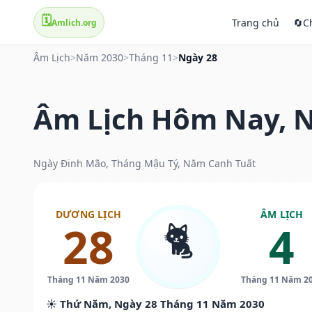
🗓️
Trang chủ
🔄
C
Amlich.org
Âm Lịch
>
Năm 2030
>
Tháng 11
>
Ngày 28
Âm Lịch Hôm Nay, N
Ngày Đinh Mão, Tháng Mậu Tý, Năm Canh Tuất
DƯƠNG LỊCH
ÂM LỊCH
🐈
28
4
Tháng 11 Năm 2030
Tháng 11 Năm 2
☀️ Thứ Năm, Ngày 28 Tháng 11 Năm 2030