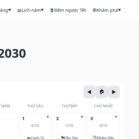
háng
📖
Lịch năm
🧧
Đếm ngược Tết
🧭
Khám phá
▼
▼
▼
2030
 NĂM
THỨ SÁU
THỨ BẢY
CHỦ NHẬT
1
2
3
6/10
7/10
8/10
🐀
🐂
🐅
Canh Tý
Tân Sửu
Nhâm Dần