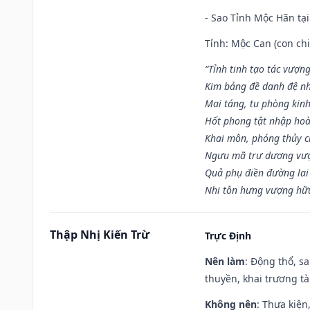
- Sao Tỉnh Mộc Hãn tại
Tỉnh: Mộc Can (con chi
“Tỉnh tinh tạo tác vượn
Kim bảng đề danh đệ nh
Mai táng, tu phòng kinh
Hốt phong tật nhập hoà
Khai môn, phóng thủy ch
Ngưu mã trư dương vượ
Quả phụ điền đường lai
Nhi tôn hưng vượng hữu
Thập Nhị Kiến Trừ
Trực Định
Nên làm
: Động thổ, s
thuyền, khai trương tà
Không nên
: Thưa kiện