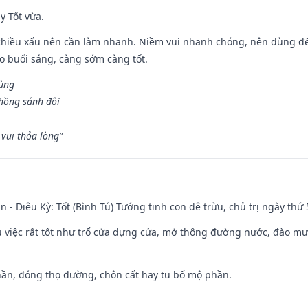
y Tốt vừa.
chiều xấu nên cần làm nhanh. Niềm vui nhanh chóng, nên dùng để 
ào buổi sáng, càng sớm càng tốt.
hùng
hồng sánh đôi
vui thỏa lòng”
n - Diêu Kỳ: Tốt (Bình Tú) Tướng tinh con dê trừu, chủ trị ngày thứ 
ều việc rất tốt như trổ cửa dựng cửa, mở thông đường nước, đào m
hần, đóng thọ đường, chôn cất hay tu bổ mộ phần.