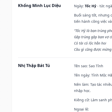
Khổng Minh Lục Diệu
Ngày:
Tốc Hỷ
- tức ngà
Buổi sáng tốt, nhưng 
tiến hành công việc v
“Tốc Hỷ là bạn trùng p
Gặp trùng gặp bạn vợ c
Có tài có lộc hẳn hoi
Cầu gì cũng được mừng 
Nhị Thập Bát Tú
Tên sao
: Sao Tỉnh
Tên ngày
: Tỉnh Mộc Hã
Nên làm
: Tạo tác nhi
nhập học.
Kiêng cữ
: Làm sanh p
Ngoại lệ
: