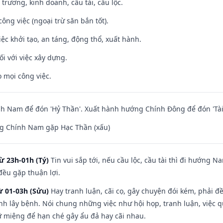
 trương, kinh doanh, cầu tài, cầu lộc.
ông việc (ngoại trừ săn bắn tốt).
việc khởi tạo, an táng, động thổ, xuất hành.
ối với việc xây dựng.
 mọi công việc.
h Nam để đón 'Hỷ Thần'. Xuất hành hướng Chính Đông để đón 'Tài
g Chính Nam gặp Hạc Thần (xấu)
ừ 23h-01h (Tý)
Tin vui sắp tới, nếu cầu lộc, cầu tài thì đi hướng 
đều gặp thuận lợi.
ừ 01-03h (Sửu)
Hay tranh luận, cãi cọ, gây chuyện đói kém, phải đ
nh lây bệnh. Nói chung những việc như hội họp, tranh luận, việc q
iữ miệng để hạn ché gây ẩu đả hay cãi nhau.