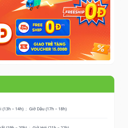
i (13h – 14h)
;
Giờ Dậu (17h – 18h)
uất (19h – 20h)
;
Giờ Hợi (21h – 22h)