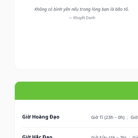
Không có bình yên nếu trong lòng bạn là bão tố.
— Khuyết Danh
Giờ Hoàng Đạo
Giờ Tí (23h – 0h)
;
Giờ
Giờ Hắc Đạo
Giờ Sửu (1h – 2h)
;
Gi