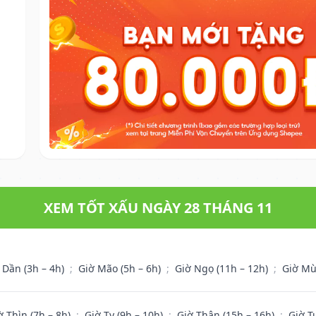
XEM TỐT XẤU NGÀY 28 THÁNG 11
 Dần (3h – 4h)
;
Giờ Mão (5h – 6h)
;
Giờ Ngọ (11h – 12h)
;
Giờ Mù
ờ Thìn (7h – 8h)
;
Giờ Tỵ (9h – 10h)
;
Giờ Thân (15h – 16h)
;
Giờ T