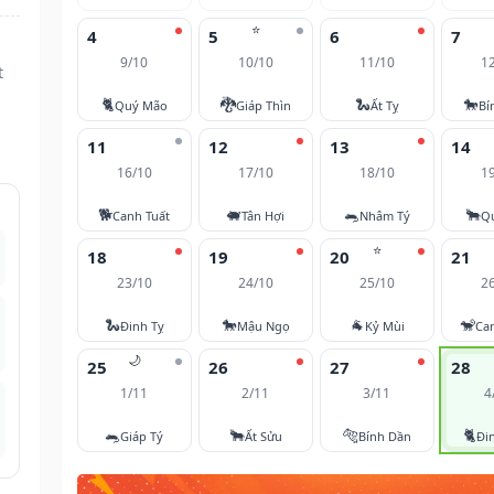
⭐
4
5
6
7
9/10
10/10
11/10
1
t
🐈
🐉
🐍
🐎
Quý Mão
Giáp Thìn
Ất Tỵ
Bí
11
12
13
14
16/10
17/10
18/10
1
🐕
🐖
🐀
🐂
Canh Tuất
Tân Hợi
Nhâm Tý
Q
⭐
18
19
20
21
23/10
24/10
25/10
2
🐍
🐎
🐐
🐒
Đinh Tỵ
Mậu Ngọ
Kỷ Mùi
Ca
🌙
25
26
27
28
1/11
2/11
3/11
4
🐀
🐂
🐅
🐈
Giáp Tý
Ất Sửu
Bính Dần
Đi