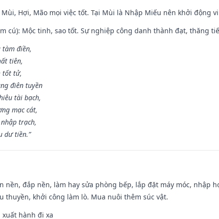
 Mùi, Hợi, Mão mọi việc tốt. Tại Mùi là Nhập Miếu nên khởi động 
m cú): Mộc tinh, sao tốt. Sự nghiệp công danh thành đạt, thăng tiến
g tàm điền,
ất tiên,
 tốt tử,
ng điên tuyền
iêu tài bạch,
ng mạc cát,
 nhập trạch,
 dư tiền.”
an nền, đắp nền, làm hay sửa phòng bếp, lắp đặt máy móc, nhập họ
u thuyền, khởi công làm lò. Mua nuôi thêm súc vật.
, xuất hành đi xa