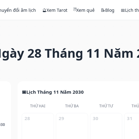
🃏
huyển đổi âm lịch
🔮
Xem Tarot
Xem quẻ
📝
Blog
📅
Lịch t
gày 28 Tháng 11 Năm 
Lịch Tháng 11 Năm 2030
THỨ HAI
THỨ BA
THỨ TƯ
THỨ
28
29
30
31
030