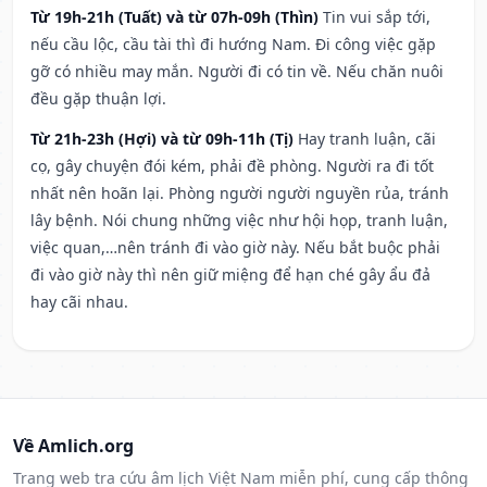
Từ 19h-21h (Tuất) và từ 07h-09h (Thìn)
Tin vui sắp tới,
nếu cầu lộc, cầu tài thì đi hướng Nam. Đi công việc gặp
gỡ có nhiều may mắn. Người đi có tin về. Nếu chăn nuôi
đều gặp thuận lợi.
Từ 21h-23h (Hợi) và từ 09h-11h (Tị)
Hay tranh luận, cãi
cọ, gây chuyện đói kém, phải đề phòng. Người ra đi tốt
nhất nên hoãn lại. Phòng người người nguyền rủa, tránh
lây bệnh. Nói chung những việc như hội họp, tranh luận,
việc quan,…nên tránh đi vào giờ này. Nếu bắt buộc phải
đi vào giờ này thì nên giữ miệng để hạn ché gây ẩu đả
hay cãi nhau.
Về Amlich.org
Trang web tra cứu âm lịch Việt Nam miễn phí, cung cấp thông