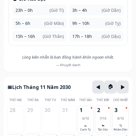
23h – 0h
(Giờ Tí)
3h – 4h
(Giờ Dần)
5h – 6h
(Giờ Mão)
9h – 10h
(Giờ Tỵ)
15h – 16h
(Giờ Thân)
17h – 18h
(Giờ Dậu)
Lòng kiên nhẫn là bạn đồng hành khôn ngoan nhất.
— Khuyết danh
Lịch Tháng 11 Năm 2030
THỨ HAI
THỨ BA
THỨ TƯ
THỨ NĂM
THỨ SÁU
THỨ BẢY
CHỦ NHẬT
28
29
30
31
1
2
3
6/10
7/10
8/10
🐀
🐂
🐅
Canh Tý
Tân Sửu
Nhâm Dần