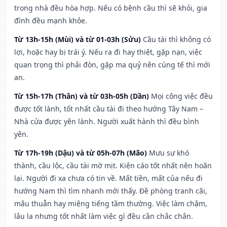
trong nhà đều hòa hợp. Nếu có bệnh cầu thì sẽ khỏi, gia
đình đều mạnh khỏe.
Từ 13h-15h (Mùi) và từ 01-03h (Sửu)
Cầu tài thì không có
lợi, hoặc hay bị trái ý. Nếu ra đi hay thiệt, gặp nạn, việc
quan trọng thì phải đòn, gặp ma quỷ nên cúng tế thì mới
an.
Từ 15h-17h (Thân) và từ 03h-05h (Dần)
Mọi công việc đều
được tốt lành, tốt nhất cầu tài đi theo hướng Tây Nam –
Nhà cửa được yên lành. Người xuất hành thì đều bình
yên.
Từ 17h-19h (Dậu) và từ 05h-07h (Mão)
Mưu sự khó
thành, cầu lộc, cầu tài mờ mịt. Kiện cáo tốt nhất nên hoãn
lại. Người đi xa chưa có tin về. Mất tiền, mất của nếu đi
hướng Nam thì tìm nhanh mới thấy. Đề phòng tranh cãi,
mâu thuẫn hay miệng tiếng tầm thường. Việc làm chậm,
lâu la nhưng tốt nhất làm việc gì đều cần chắc chắn.