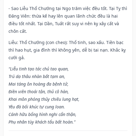
- Sao Liễu Thổ Chướng tại Ngọ trăm việc đều tốt. Tại Tỵ thì
Đăng Viên: thừa kế hay lên quan lãnh chức đều là hai
điều tốt nhất. Tại Dần, Tuất rất suy vi nên kỵ xây cất và
chôn cất.
Liễu: Thổ Chướng (con cheo): Thổ tinh, sao xấu. Tiền bạc
thì hao hụt, gia đình thì không yên, dễ bị tai nạn. Khắc kỵ
cưới gả.
“Liễu tinh tạo tác chủ tao quan,
Trú dạ thâu nhàn bất tạm an,
Mai táng ôn hoàng đa bệnh tử,
Điền viên thoái tận, thủ cô hàn,
Khai môn phóng thủy chiêu lung hạt,
Yêu đà bối khúc tự cung loan.
Cánh hữu bổng hình nghi cẩn thận,
Phụ nhân tùy khách tẩu bất hoàn.”