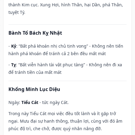
thành Kim cục. Xung Hợi, hình Thân, hại Dần, phá Thân,
tuyệt Tý.
Bành Tổ Bách Kỵ Nhật
-
Kỷ
: “Bất phá khoán nhị chủ tịnh vong” - Không nên tiến
hành phá khoán để tránh cả 2 bên đều mất mát
-
Tỵ
: “Bất viễn hành tài vật phục tàng” - Không nên đi xa
để tránh tiền của mất mát
Khổng Minh Lục Diệu
Ngày:
Tiểu Cát
- tức ngày Cát.
Trong này Tiểu Cát mọi việc đều tốt lành và ít gặp trở
ngại. Mưu đại sự hanh thông, thuận lợi, cùng với đó âm
phúc độ trì, che chở, được quý nhân nâng đỡ.