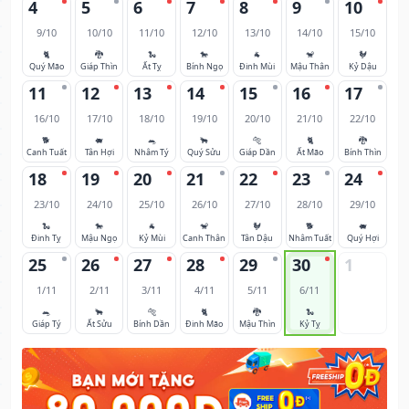
4
5
6
7
8
9
10
9/10
10/10
11/10
12/10
13/10
14/10
15/10
🐈
🐉
🐍
🐎
🐐
🐒
🐓
Quý Mão
Giáp Thìn
Ất Tỵ
Bính Ngọ
Đinh Mùi
Mậu Thân
Kỷ Dậu
11
12
13
14
15
16
17
16/10
17/10
18/10
19/10
20/10
21/10
22/10
🐕
🐖
🐀
🐂
🐅
🐈
🐉
Canh Tuất
Tân Hợi
Nhâm Tý
Quý Sửu
Giáp Dần
Ất Mão
Bính Thìn
18
19
20
21
22
23
24
23/10
24/10
25/10
26/10
27/10
28/10
29/10
🐍
🐎
🐐
🐒
🐓
🐕
🐖
Đinh Tỵ
Mậu Ngọ
Kỷ Mùi
Canh Thân
Tân Dậu
Nhâm Tuất
Quý Hợi
25
26
27
28
29
30
1
1/11
2/11
3/11
4/11
5/11
6/11
🐀
🐂
🐅
🐈
🐉
🐍
Giáp Tý
Ất Sửu
Bính Dần
Đinh Mão
Mậu Thìn
Kỷ Tỵ