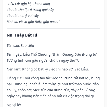
“Tiểu Cát gặp hội thanh long
Cầu tài cầu lộc ở trong quẻ này
Cầu tài toại ý vui vầy
Bình an vô sự gặp thầy, gặp quen.”
Nhị Thập Bát Tú
Tên sao
: Sao Liễu
Tên ngày
: Liễu Thổ Chương Nhậm Quang: Xấu (Hung tú)
Tướng tinh con gấu ngựa, chủ trị ngày thứ 7.
Nên làm
: Không có bất kỳ việc chi hạp với Sao Liễu.
Kiêng cữ
: Khởi công tạo tác việc chi cũng rất bất lợi, hung
hại. Hung hại nhất là làm thủy lợi như trổ tháo nước, đào
ao lũy, chôn cất, việc sửa cửa dựng cửa, xây đắp. Vì vậy,
ngày nay không nên tiến hành bất cứ việc trọng đại gì.
Ngoại lệ
: