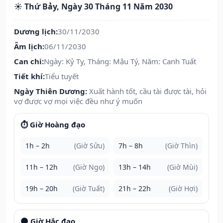
☀️ Thứ Bảy, Ngày 30 Tháng 11 Năm 2030
Dương lịch:
30/11/2030
Âm lịch:
06/11/2030
Can chi:
Ngày: Kỷ Tỵ, Tháng: Mậu Tý, Năm: Canh Tuất
Tiết khí:
Tiểu tuyết
Ngày Thiên Dương:
Xuất hành tốt, cầu tài được tài, hỏi
vợ được vợ mọi việc đều như ý muốn
⏱️ Giờ Hoàng đạo
1h – 2h
(Giờ Sửu)
7h – 8h
(Giờ Thìn)
11h – 12h
(Giờ Ngọ)
13h – 14h
(Giờ Mùi)
19h – 20h
(Giờ Tuất)
21h – 22h
(Giờ Hợi)
🌑 Giờ Hắc đạo