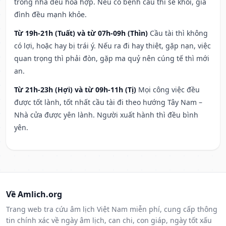
trong nhà đều hòa hợp. Nếu có bệnh cầu thì sẽ khỏi, gia
đình đều mạnh khỏe.
Từ 19h-21h (Tuất) và từ 07h-09h (Thìn)
Cầu tài thì không
có lợi, hoặc hay bị trái ý. Nếu ra đi hay thiệt, gặp nạn, việc
quan trọng thì phải đòn, gặp ma quỷ nên cúng tế thì mới
an.
Từ 21h-23h (Hợi) và từ 09h-11h (Tị)
Mọi công việc đều
được tốt lành, tốt nhất cầu tài đi theo hướng Tây Nam –
Nhà cửa được yên lành. Người xuất hành thì đều bình
yên.
Về Amlich.org
Trang web tra cứu âm lịch Việt Nam miễn phí, cung cấp thông
tin chính xác về ngày âm lịch, can chi, con giáp, ngày tốt xấu