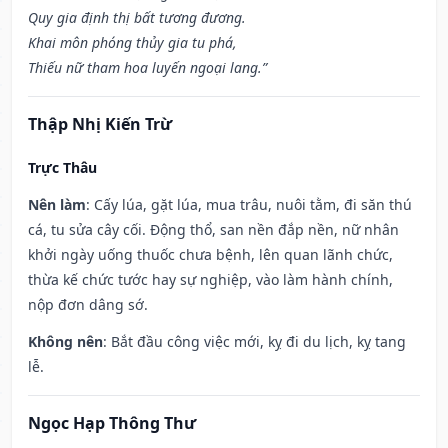
Quy gia định thị bất tương đương.
Khai môn phóng thủy gia tu phá,
Thiếu nữ tham hoa luyến ngoại lang.”
Thập Nhị Kiến Trừ
Trực Thâu
Nên làm
: Cấy lúa, gặt lúa, mua trâu, nuôi tằm, đi săn thú
cá, tu sửa cây cối. Động thổ, san nền đắp nền, nữ nhân
khởi ngày uống thuốc chưa bệnh, lên quan lãnh chức,
thừa kế chức tước hay sự nghiệp, vào làm hành chính,
nộp đơn dâng sớ.
Không nên
: Bắt đầu công việc mới, kỵ đi du lịch, kỵ tang
lễ.
Ngọc Hạp Thông Thư