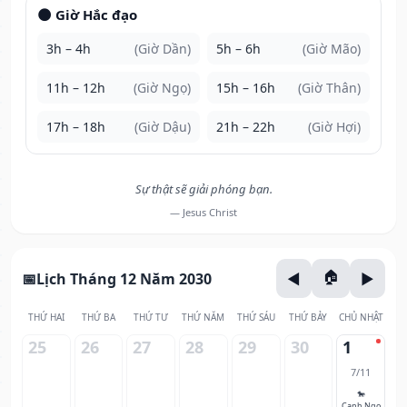
🌑 Giờ Hắc đạo
3h – 4h
(Giờ Dần)
5h – 6h
(Giờ Mão)
11h – 12h
(Giờ Ngọ)
15h – 16h
(Giờ Thân)
17h – 18h
(Giờ Dậu)
21h – 22h
(Giờ Hợi)
Sự thật sẽ giải phóng bạn.
— Jesus Christ
Lịch Tháng 12 Năm 2030
THỨ HAI
THỨ BA
THỨ TƯ
THỨ NĂM
THỨ SÁU
THỨ BẢY
CHỦ NHẬT
25
26
27
28
29
30
1
7/11
🐎
Canh Ngọ