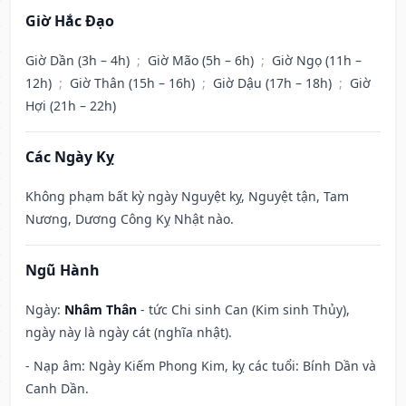
Giờ Hắc Đạo
Giờ Dần (3h – 4h)
;
Giờ Mão (5h – 6h)
;
Giờ Ngọ (11h –
12h)
;
Giờ Thân (15h – 16h)
;
Giờ Dậu (17h – 18h)
;
Giờ
Hợi (21h – 22h)
Các Ngày Kỵ
Không phạm bất kỳ ngày Nguyệt kỵ, Nguyệt tận, Tam
Nương, Dương Công Kỵ Nhật nào.
Ngũ Hành
Ngày:
Nhâm Thân
- tức Chi sinh Can (Kim sinh Thủy),
ngày này là ngày cát (nghĩa nhật).
- Nạp âm: Ngày Kiếm Phong Kim, kỵ các tuổi: Bính Dần và
Canh Dần.