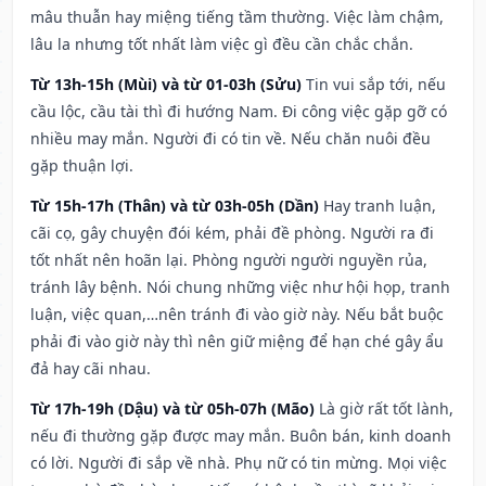
mâu thuẫn hay miệng tiếng tầm thường. Việc làm chậm,
lâu la nhưng tốt nhất làm việc gì đều cần chắc chắn.
Từ 13h-15h (Mùi) và từ 01-03h (Sửu)
Tin vui sắp tới, nếu
cầu lộc, cầu tài thì đi hướng Nam. Đi công việc gặp gỡ có
nhiều may mắn. Người đi có tin về. Nếu chăn nuôi đều
gặp thuận lợi.
Từ 15h-17h (Thân) và từ 03h-05h (Dần)
Hay tranh luận,
cãi cọ, gây chuyện đói kém, phải đề phòng. Người ra đi
tốt nhất nên hoãn lại. Phòng người người nguyền rủa,
tránh lây bệnh. Nói chung những việc như hội họp, tranh
luận, việc quan,…nên tránh đi vào giờ này. Nếu bắt buộc
phải đi vào giờ này thì nên giữ miệng để hạn ché gây ẩu
đả hay cãi nhau.
Từ 17h-19h (Dậu) và từ 05h-07h (Mão)
Là giờ rất tốt lành,
nếu đi thường gặp được may mắn. Buôn bán, kinh doanh
có lời. Người đi sắp về nhà. Phụ nữ có tin mừng. Mọi việc