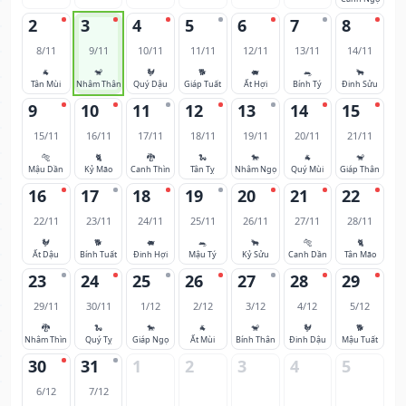
2
3
4
5
6
7
8
8/11
9/11
10/11
11/11
12/11
13/11
14/11
🐐
🐒
🐓
🐕
🐖
🐀
🐂
Tân Mùi
Nhâm Thân
Quý Dậu
Giáp Tuất
Ất Hợi
Bính Tý
Đinh Sửu
9
10
11
12
13
14
15
15/11
16/11
17/11
18/11
19/11
20/11
21/11
🐅
🐈
🐉
🐍
🐎
🐐
🐒
Mậu Dần
Kỷ Mão
Canh Thìn
Tân Tỵ
Nhâm Ngọ
Quý Mùi
Giáp Thân
16
17
18
19
20
21
22
22/11
23/11
24/11
25/11
26/11
27/11
28/11
🐓
🐕
🐖
🐀
🐂
🐅
🐈
Ất Dậu
Bính Tuất
Đinh Hợi
Mậu Tý
Kỷ Sửu
Canh Dần
Tân Mão
23
24
25
26
27
28
29
29/11
30/11
1/12
2/12
3/12
4/12
5/12
🐉
🐍
🐎
🐐
🐒
🐓
🐕
Nhâm Thìn
Quý Tỵ
Giáp Ngọ
Ất Mùi
Bính Thân
Đinh Dậu
Mậu Tuất
30
31
1
2
3
4
5
6/12
7/12