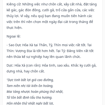
Kiêng cữ
: Những việc như chôn cất, xây cất nhà, đặt táng
kê gác, gác đòn đông, cưới gã, trổ cửa gắn cửa, các việc
thủy lợi. Vì vậy, nếu quý bạn đang muốn tiến hành các
việc trên thì nên chọn một ngày đại cát trong tháng để
thực hiện.
Ngoại lệ
:
- Sao Dực Hỏa Xà tại Thân, Tý, Thìn mọi việc rất tốt. Tại
Thìn: Vượng Địa là tốt hơn hết. Tại Tý: Đăng Viên rất tốt
nên thừa kế sự nghiệp hay lên quan lãnh chức.
Dực: Hỏa Xà (con rắn): Hỏa tinh, sao xấu. Khắc kỵ cưới gả,
dựng nhà, hay chôn cất.
“Dực tinh bất lợi giá cao đường,
Tam niên nhị tái kiến ôn hoàng,
Mai táng nhược hoàn phùng thử nhật,
Tử tôn bất định tẩu tha hương.
Hôn nhân thử nhật nghi bất lợi,