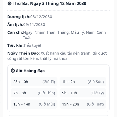
☀️ Thứ Ba, Ngày 3 Tháng 12 Năm 2030
Dương lịch:
03/12/2030
Âm lịch:
09/11/2030
Can chi:
Ngày: Nhâm Thân, Tháng: Mậu Tý, Năm: Canh
Tuất
Tiết khí:
Tiểu tuyết
Ngày Thiên Đạo:
Xuất hành cầu tài nên tránh, dù được
cũng rất tốn kém, thất lý mà thua
⏱️ Giờ Hoàng đạo
23h – 0h
(Giờ Tí)
1h – 2h
(Giờ Sửu)
7h – 8h
(Giờ Thìn)
9h – 10h
(Giờ Tỵ)
13h – 14h
(Giờ Mùi)
19h – 20h
(Giờ Tuất)