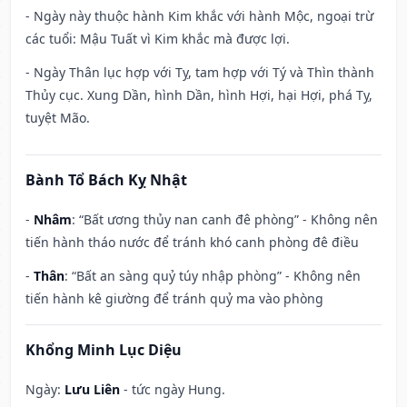
- Ngày này thuộc hành Kim khắc với hành Mộc, ngoại trừ
các tuổi: Mậu Tuất vì Kim khắc mà được lợi.
- Ngày Thân lục hợp với Tỵ, tam hợp với Tý và Thìn thành
Thủy cục. Xung Dần, hình Dần, hình Hợi, hại Hợi, phá Tỵ,
tuyệt Mão.
Bành Tổ Bách Kỵ Nhật
-
Nhâm
: “Bất ương thủy nan canh đê phòng” - Không nên
tiến hành tháo nước để tránh khó canh phòng đê điều
-
Thân
: “Bất an sàng quỷ túy nhập phòng” - Không nên
tiến hành kê giường để tránh quỷ ma vào phòng
Khổng Minh Lục Diệu
Ngày:
Lưu Liên
- tức ngày Hung.