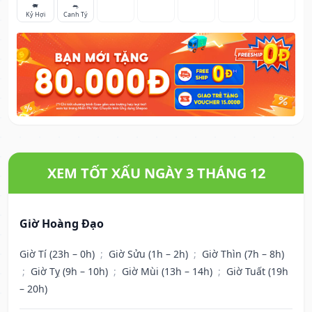
🐖
🐀
Kỷ Hợi
Canh Tý
XEM TỐT XẤU NGÀY 3 THÁNG 12
Giờ Hoàng Đạo
Giờ Tí (23h – 0h)
;
Giờ Sửu (1h – 2h)
;
Giờ Thìn (7h – 8h)
;
Giờ Tỵ (9h – 10h)
;
Giờ Mùi (13h – 14h)
;
Giờ Tuất (19h
– 20h)