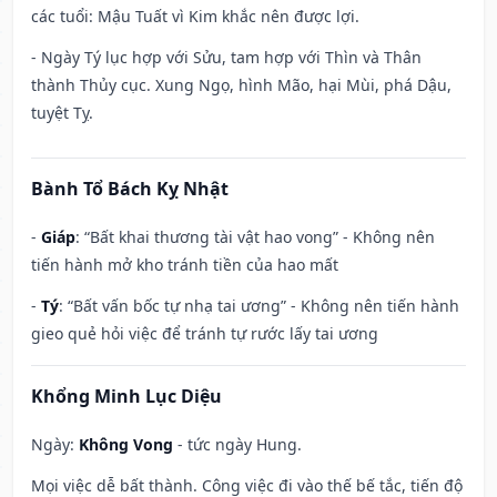
các tuổi: Mậu Tuất vì Kim khắc nên được lợi.
- Ngày Tý lục hợp với Sửu, tam hợp với Thìn và Thân
thành Thủy cục. Xung Ngọ, hình Mão, hại Mùi, phá Dậu,
tuyệt Tỵ.
Bành Tổ Bách Kỵ Nhật
-
Giáp
: “Bất khai thương tài vật hao vong” - Không nên
tiến hành mở kho tránh tiền của hao mất
-
Tý
: “Bất vấn bốc tự nhạ tai ương” - Không nên tiến hành
gieo quẻ hỏi việc để tránh tự rước lấy tai ương
Khổng Minh Lục Diệu
Ngày:
Không Vong
- tức ngày Hung.
Mọi việc dễ bất thành. Công việc đi vào thế bế tắc, tiến độ