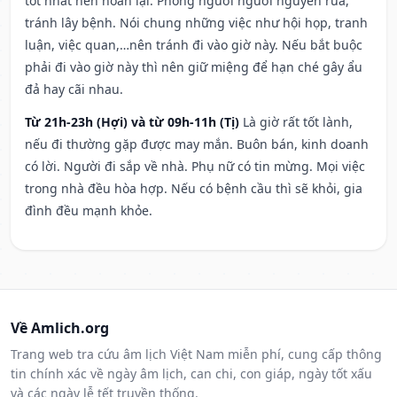
tốt nhất nên hoãn lại. Phòng người người nguyền rủa,
tránh lây bệnh. Nói chung những việc như hội họp, tranh
luận, việc quan,…nên tránh đi vào giờ này. Nếu bắt buộc
phải đi vào giờ này thì nên giữ miệng để hạn ché gây ẩu
đả hay cãi nhau.
Từ 21h-23h (Hợi) và từ 09h-11h (Tị)
Là giờ rất tốt lành,
nếu đi thường gặp được may mắn. Buôn bán, kinh doanh
có lời. Người đi sắp về nhà. Phụ nữ có tin mừng. Mọi việc
trong nhà đều hòa hợp. Nếu có bệnh cầu thì sẽ khỏi, gia
đình đều mạnh khỏe.
Về Amlich.org
Trang web tra cứu âm lịch Việt Nam miễn phí, cung cấp thông
tin chính xác về ngày âm lịch, can chi, con giáp, ngày tốt xấu
và các ngày lễ tết truyền thống.