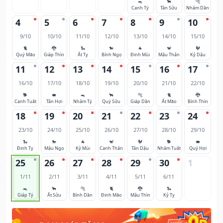
🐀
🐂
🐅
Canh Tý
Tân Sửu
Nhâm Dần
4
5
6
7
8
9
10
9/10
10/10
11/10
12/10
13/10
14/10
15/10
🐈
🐉
🐍
🐎
🐐
🐒
🐓
Quý Mão
Giáp Thìn
Ất Tỵ
Bính Ngọ
Đinh Mùi
Mậu Thân
Kỷ Dậu
11
12
13
14
15
16
17
16/10
17/10
18/10
19/10
20/10
21/10
22/10
🐕
🐖
🐀
🐂
🐅
🐈
🐉
Canh Tuất
Tân Hợi
Nhâm Tý
Quý Sửu
Giáp Dần
Ất Mão
Bính Thìn
18
19
20
21
22
23
24
23/10
24/10
25/10
26/10
27/10
28/10
29/10
🐍
🐎
🐐
🐒
🐓
🐕
🐖
Đinh Tỵ
Mậu Ngọ
Kỷ Mùi
Canh Thân
Tân Dậu
Nhâm Tuất
Quý Hợi
25
26
27
28
29
30
1
1/11
2/11
3/11
4/11
5/11
6/11
🐀
🐂
🐅
🐈
🐉
🐍
Giáp Tý
Ất Sửu
Bính Dần
Đinh Mão
Mậu Thìn
Kỷ Tỵ