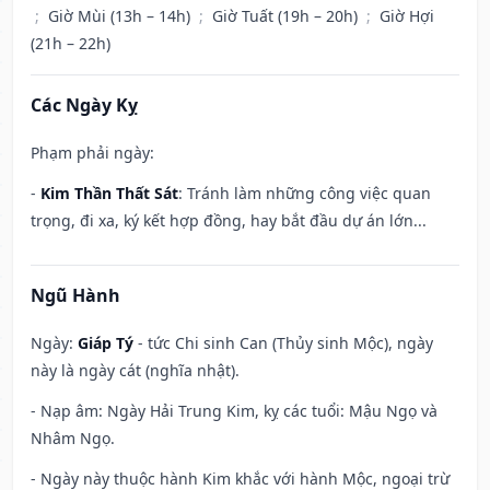
;
Giờ Mùi (13h – 14h)
;
Giờ Tuất (19h – 20h)
;
Giờ Hợi
(21h – 22h)
Các Ngày Kỵ
Phạm phải ngày:
-
Kim Thần Thất Sát
: Tránh làm những công việc quan
trọng, đi xa, ký kết hợp đồng, hay bắt đầu dự án lớn...
Ngũ Hành
Ngày:
Giáp Tý
- tức Chi sinh Can (Thủy sinh Mộc), ngày
này là ngày cát (nghĩa nhật).
- Nạp âm: Ngày Hải Trung Kim, kỵ các tuổi: Mậu Ngọ và
Nhâm Ngọ.
- Ngày này thuộc hành Kim khắc với hành Mộc, ngoại trừ