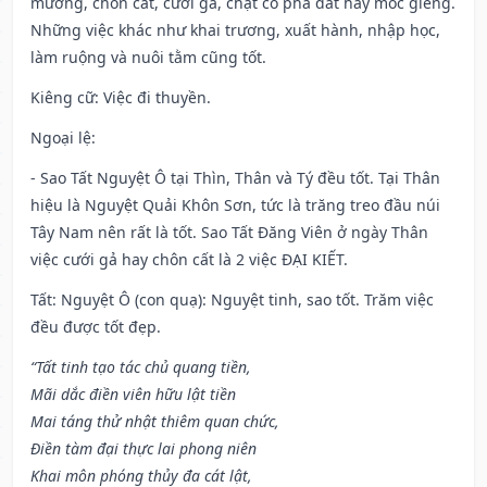
mương, chôn cất, cưới gả, chặt cỏ phá đất hay móc giếng.
Những việc khác như khai trương, xuất hành, nhập học,
làm ruộng và nuôi tằm cũng tốt.
Kiêng cữ
: Việc đi thuyền.
Ngoại lệ
:
- Sao Tất Nguyệt Ô tại Thìn, Thân và Tý đều tốt. Tại Thân
hiệu là Nguyệt Quải Khôn Sơn, tức là trăng treo đầu núi
Tây Nam nên rất là tốt. Sao Tất Đăng Viên ở ngày Thân
việc cưới gả hay chôn cất là 2 việc ĐẠI KIẾT.
Tất: Nguyệt Ô (con quạ): Nguyệt tinh, sao tốt. Trăm việc
đều được tốt đẹp.
“Tất tinh tạo tác chủ quang tiền,
Mãi dắc điền viên hữu lật tiền
Mai táng thử nhật thiêm quan chức,
Điền tàm đại thực lai phong niên
Khai môn phóng thủy đa cát lật,