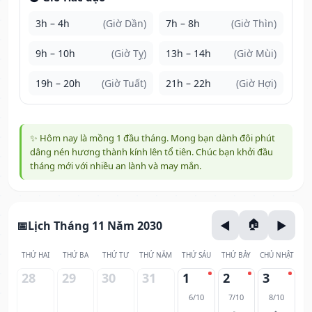
3h – 4h
(Giờ Dần)
7h – 8h
(Giờ Thìn)
9h – 10h
(Giờ Tỵ)
13h – 14h
(Giờ Mùi)
19h – 20h
(Giờ Tuất)
21h – 22h
(Giờ Hợi)
✨ Hôm nay là mồng 1 đầu tháng. Mong bạn dành đôi phút
dâng nén hương thành kính lên tổ tiên. Chúc bạn khởi đầu
tháng mới với nhiều an lành và may mắn.
Lịch Tháng 11 Năm 2030
THỨ HAI
THỨ BA
THỨ TƯ
THỨ NĂM
THỨ SÁU
THỨ BẢY
CHỦ NHẬT
28
29
30
31
1
2
3
6/10
7/10
8/10