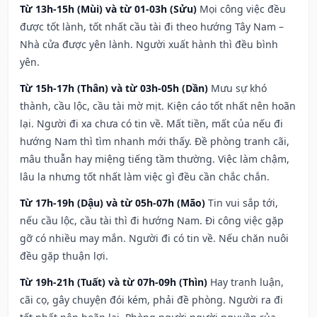
Từ 13h-15h (Mùi) và từ 01-03h (Sửu)
Mọi công việc đều
được tốt lành, tốt nhất cầu tài đi theo hướng Tây Nam –
Nhà cửa được yên lành. Người xuất hành thì đều bình
yên.
Từ 15h-17h (Thân) và từ 03h-05h (Dần)
Mưu sự khó
thành, cầu lộc, cầu tài mờ mịt. Kiện cáo tốt nhất nên hoãn
lại. Người đi xa chưa có tin về. Mất tiền, mất của nếu đi
hướng Nam thì tìm nhanh mới thấy. Đề phòng tranh cãi,
mâu thuẫn hay miệng tiếng tầm thường. Việc làm chậm,
lâu la nhưng tốt nhất làm việc gì đều cần chắc chắn.
Từ 17h-19h (Dậu) và từ 05h-07h (Mão)
Tin vui sắp tới,
nếu cầu lộc, cầu tài thì đi hướng Nam. Đi công việc gặp
gỡ có nhiều may mắn. Người đi có tin về. Nếu chăn nuôi
đều gặp thuận lợi.
Từ 19h-21h (Tuất) và từ 07h-09h (Thìn)
Hay tranh luận,
cãi cọ, gây chuyện đói kém, phải đề phòng. Người ra đi