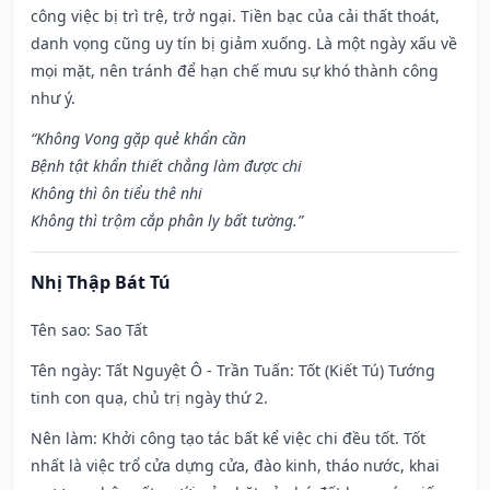
công việc bị trì trệ, trở ngại. Tiền bạc của cải thất thoát,
danh vọng cũng uy tín bị giảm xuống. Là một ngày xấu về
mọi mặt, nên tránh để hạn chế mưu sự khó thành công
như ý.
“Không Vong gặp quẻ khẩn cần
Bệnh tật khẩn thiết chẳng làm được chi
Không thì ôn tiểu thê nhi
Không thì trộm cắp phân ly bất tường.”
Nhị Thập Bát Tú
Tên sao
: Sao Tất
Tên ngày
: Tất Nguyệt Ô - Trần Tuấn: Tốt (Kiết Tú) Tướng
tinh con quạ, chủ trị ngày thứ 2.
Nên làm
: Khởi công tạo tác bất kể việc chi đều tốt. Tốt
nhất là việc trổ cửa dựng cửa, đào kinh, tháo nước, khai