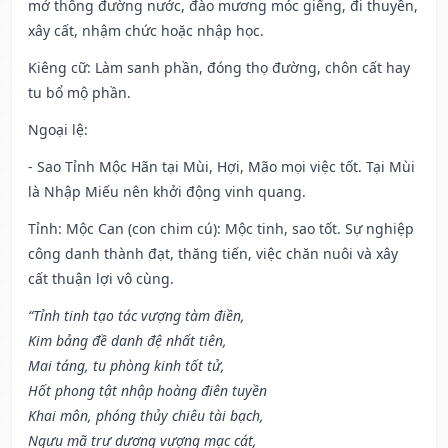
mở thông đường nước, đào mương móc giếng, đi thuyền,
xây cất, nhậm chức hoặc nhập học.
Kiêng cữ
: Làm sanh phần, đóng thọ đường, chôn cất hay
tu bổ mộ phần.
Ngoại lệ
:
- Sao Tỉnh Mộc Hãn tại Mùi, Hợi, Mão mọi việc tốt. Tại Mùi
là Nhập Miếu nên khởi động vinh quang.
Tỉnh: Mộc Can (con chim cú): Mộc tinh, sao tốt. Sự nghiệp
công danh thành đạt, thăng tiến, việc chăn nuôi và xây
cất thuận lợi vô cùng.
“Tỉnh tinh tạo tác vượng tàm điền,
Kim bảng đề danh đệ nhất tiên,
Mai táng, tu phòng kinh tốt tử,
Hốt phong tật nhập hoàng điên tuyền
Khai môn, phóng thủy chiêu tài bạch,
Ngưu mã trư dương vượng mạc cát,