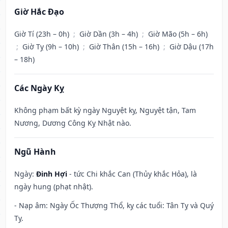
Giờ Hắc Đạo
Giờ Tí (23h – 0h)
;
Giờ Dần (3h – 4h)
;
Giờ Mão (5h – 6h)
;
Giờ Tỵ (9h – 10h)
;
Giờ Thân (15h – 16h)
;
Giờ Dậu (17h
– 18h)
Các Ngày Kỵ
Không phạm bất kỳ ngày Nguyệt kỵ, Nguyệt tận, Tam
Nương, Dương Công Kỵ Nhật nào.
Ngũ Hành
Ngày:
Đinh Hợi
- tức Chi khắc Can (Thủy khắc Hỏa), là
ngày hung (phạt nhật).
- Nạp âm: Ngày Ốc Thượng Thổ, kỵ các tuổi: Tân Tỵ và Quý
Tỵ.