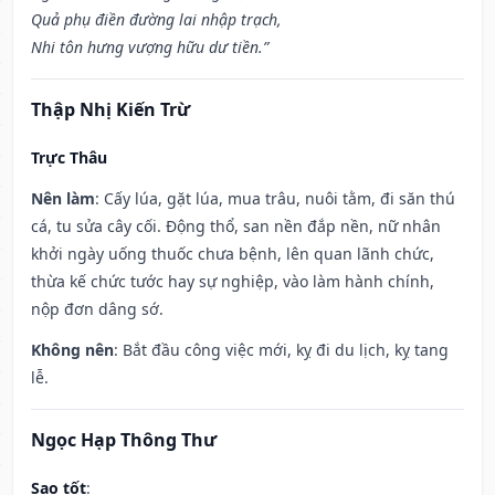
Quả phụ điền đường lai nhập trạch,
Nhi tôn hưng vượng hữu dư tiền.”
Thập Nhị Kiến Trừ
Trực Thâu
Nên làm
: Cấy lúa, gặt lúa, mua trâu, nuôi tằm, đi săn thú
cá, tu sửa cây cối. Động thổ, san nền đắp nền, nữ nhân
khởi ngày uống thuốc chưa bệnh, lên quan lãnh chức,
thừa kế chức tước hay sự nghiệp, vào làm hành chính,
nộp đơn dâng sớ.
Không nên
: Bắt đầu công việc mới, kỵ đi du lịch, kỵ tang
lễ.
Ngọc Hạp Thông Thư
Sao tốt
: