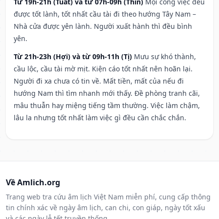
Từ 19h-21h (Tuất) và từ 07h-09h (Thìn)
Mọi công việc đều
được tốt lành, tốt nhất cầu tài đi theo hướng Tây Nam –
Nhà cửa được yên lành. Người xuất hành thì đều bình
yên.
Từ 21h-23h (Hợi) và từ 09h-11h (Tị)
Mưu sự khó thành,
cầu lộc, cầu tài mờ mịt. Kiện cáo tốt nhất nên hoãn lại.
Người đi xa chưa có tin về. Mất tiền, mất của nếu đi
hướng Nam thì tìm nhanh mới thấy. Đề phòng tranh cãi,
mâu thuẫn hay miệng tiếng tầm thường. Việc làm chậm,
lâu la nhưng tốt nhất làm việc gì đều cần chắc chắn.
Về Amlich.org
Trang web tra cứu âm lịch Việt Nam miễn phí, cung cấp thông
tin chính xác về ngày âm lịch, can chi, con giáp, ngày tốt xấu
và các ngày lễ tết truyền thống.