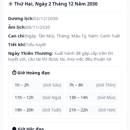
☀️ Thứ Hai, Ngày 2 Tháng 12 Năm 2030
Dương lịch:
02/12/2030
Âm lịch:
08/11/2030
Can chi:
Ngày: Tân Mùi, Tháng: Mậu Tý, Năm: Canh Tuất
Tiết khí:
Tiểu tuyết
Ngày Thiên Thương:
Xuất hành để gặp cấp trên thì
tuyệt vời, cầu tài thì được tài, mọi việc đều thuận lợi
⏱️ Giờ Hoàng đạo
1h – 2h
(Giờ Sửu)
7h – 8h
(Giờ Thìn)
11h – 12h
(Giờ Ngọ)
13h – 14h
(Giờ Mùi)
19h – 20h
(Giờ Tuất)
21h – 22h
(Giờ Hợi)
🌑 Giờ Hắc đạo