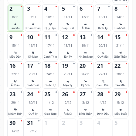
2
3
4
5
6
7
8
8/11
9/11
10/11
11/11
12/11
13/11
14/11
🐐
🐒
🐓
🐕
🐖
🐀
🐂
Tân Mùi
Nhâm Thân
Quý Dậu
Giáp Tuất
Ất Hợi
Bính Tý
Đinh Sửu
9
10
11
12
13
14
15
15/11
16/11
17/11
18/11
19/11
20/11
21/11
🐅
🐈
🐉
🐍
🐎
🐐
🐒
Mậu Dần
Kỷ Mão
Canh Thìn
Tân Tỵ
Nhâm Ngọ
Quý Mùi
Giáp Thân
16
17
18
19
20
21
22
22/11
23/11
24/11
25/11
26/11
27/11
28/11
🐓
🐕
🐖
🐀
🐂
🐅
🐈
Ất Dậu
Bính Tuất
Đinh Hợi
Mậu Tý
Kỷ Sửu
Canh Dần
Tân Mão
23
24
25
26
27
28
29
29/11
30/11
1/12
2/12
3/12
4/12
5/12
🐉
🐍
🐎
🐐
🐒
🐓
🐕
Nhâm Thìn
Quý Tỵ
Giáp Ngọ
Ất Mùi
Bính Thân
Đinh Dậu
Mậu Tuất
30
31
1
2
3
4
5
6/12
7/12