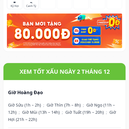
🐖
🐀
Kỷ Hợi
Canh Tý
XEM TỐT XẤU NGÀY 2 THÁNG 12
Giờ Hoàng Đạo
Giờ Sửu (1h – 2h)
;
Giờ Thìn (7h – 8h)
;
Giờ Ngọ (11h –
12h)
;
Giờ Mùi (13h – 14h)
;
Giờ Tuất (19h – 20h)
;
Giờ
Hợi (21h – 22h)