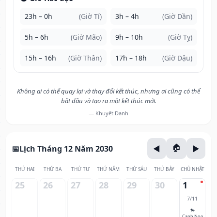
23h – 0h
(Giờ Tí)
3h – 4h
(Giờ Dần)
5h – 6h
(Giờ Mão)
9h – 10h
(Giờ Tỵ)
15h – 16h
(Giờ Thân)
17h – 18h
(Giờ Dậu)
Không ai có thể quay lại và thay đổi kết thúc, nhưng ai cũng có thể
bắt đầu và tạo ra một kết thúc mới.
— Khuyết Danh
Lịch Tháng 12 Năm 2030
THỨ HAI
THỨ BA
THỨ TƯ
THỨ NĂM
THỨ SÁU
THỨ BẢY
CHỦ NHẬT
25
26
27
28
29
30
1
7/11
🐎
Canh Ngọ