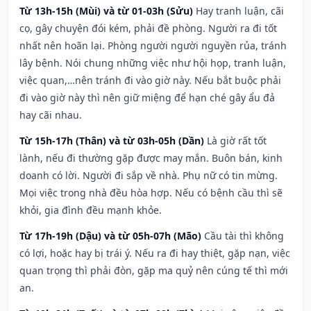
Từ 13h-15h (Mùi) và từ 01-03h (Sửu)
Hay tranh luận, cãi
cọ, gây chuyện đói kém, phải đề phòng. Người ra đi tốt
nhất nên hoãn lại. Phòng người người nguyền rủa, tránh
lây bệnh. Nói chung những việc như hội họp, tranh luận,
việc quan,…nên tránh đi vào giờ này. Nếu bắt buộc phải
đi vào giờ này thì nên giữ miệng để hạn ché gây ẩu đả
hay cãi nhau.
Từ 15h-17h (Thân) và từ 03h-05h (Dần)
Là giờ rất tốt
lành, nếu đi thường gặp được may mắn. Buôn bán, kinh
doanh có lời. Người đi sắp về nhà. Phụ nữ có tin mừng.
Mọi việc trong nhà đều hòa hợp. Nếu có bệnh cầu thì sẽ
khỏi, gia đình đều mạnh khỏe.
Từ 17h-19h (Dậu) và từ 05h-07h (Mão)
Cầu tài thì không
có lợi, hoặc hay bị trái ý. Nếu ra đi hay thiệt, gặp nạn, việc
quan trọng thì phải đòn, gặp ma quỷ nên cúng tế thì mới
an.