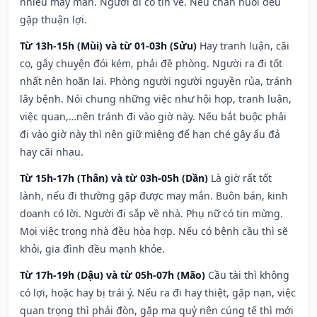
nhiều may mắn. Người đi có tin về. Nếu chăn nuôi đều
gặp thuận lợi.
Từ 13h-15h (Mùi) và từ 01-03h (Sửu)
Hay tranh luận, cãi
cọ, gây chuyện đói kém, phải đề phòng. Người ra đi tốt
nhất nên hoãn lại. Phòng người người nguyền rủa, tránh
lây bệnh. Nói chung những việc như hội họp, tranh luận,
việc quan,…nên tránh đi vào giờ này. Nếu bắt buộc phải
đi vào giờ này thì nên giữ miệng để hạn ché gây ẩu đả
hay cãi nhau.
Từ 15h-17h (Thân) và từ 03h-05h (Dần)
Là giờ rất tốt
lành, nếu đi thường gặp được may mắn. Buôn bán, kinh
doanh có lời. Người đi sắp về nhà. Phụ nữ có tin mừng.
Mọi việc trong nhà đều hòa hợp. Nếu có bệnh cầu thì sẽ
khỏi, gia đình đều mạnh khỏe.
Từ 17h-19h (Dậu) và từ 05h-07h (Mão)
Cầu tài thì không
có lợi, hoặc hay bị trái ý. Nếu ra đi hay thiệt, gặp nạn, việc
quan trọng thì phải đòn, gặp ma quỷ nên cúng tế thì mới