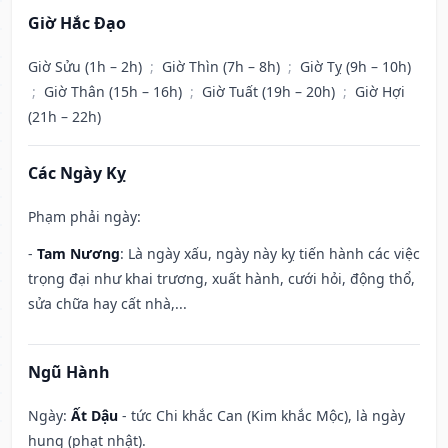
Giờ Hắc Đạo
Giờ Sửu (1h – 2h)
;
Giờ Thìn (7h – 8h)
;
Giờ Tỵ (9h – 10h)
;
Giờ Thân (15h – 16h)
;
Giờ Tuất (19h – 20h)
;
Giờ Hợi
(21h – 22h)
Các Ngày Kỵ
Phạm phải ngày:
-
Tam Nương
: Là ngày xấu, ngày này kỵ tiến hành các việc
trọng đại như khai trương, xuất hành, cưới hỏi, động thổ,
sửa chữa hay cất nhà,...
Ngũ Hành
Ngày:
Ất Dậu
- tức Chi khắc Can (Kim khắc Mộc), là ngày
hung (phạt nhật).