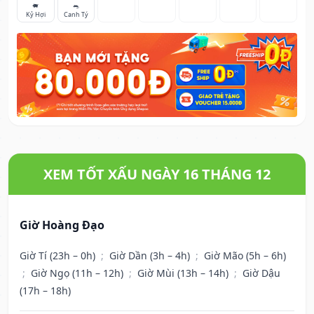
🐖
🐀
Kỷ Hợi
Canh Tý
XEM TỐT XẤU NGÀY 16 THÁNG 12
Giờ Hoàng Đạo
Giờ Tí (23h – 0h)
;
Giờ Dần (3h – 4h)
;
Giờ Mão (5h – 6h)
;
Giờ Ngọ (11h – 12h)
;
Giờ Mùi (13h – 14h)
;
Giờ Dậu
(17h – 18h)