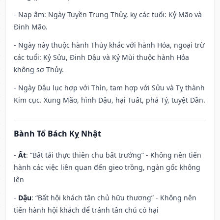
- Nạp âm: Ngày Tuyền Trung Thủy, kỵ các tuổi: Kỷ Mão và
Đinh Mão.
- Ngày này thuộc hành Thủy khắc với hành Hỏa, ngoại trừ
các tuổi: Kỷ Sửu, Đinh Dậu và Kỷ Mùi thuộc hành Hỏa
không sợ Thủy.
- Ngày Dậu lục hợp với Thìn, tam hợp với Sửu và Tỵ thành
Kim cục. Xung Mão, hình Dậu, hại Tuất, phá Tý, tuyệt Dần.
Bành Tổ Bách Kỵ Nhật
-
Ất
: “Bất tải thực thiên chu bất trưởng” - Không nên tiến
hành các việc liên quan đến gieo trồng, ngàn gốc không
lên
-
Dậu
: “Bất hội khách tân chủ hữu thương” - Không nên
tiến hành hội khách để tránh tân chủ có hại