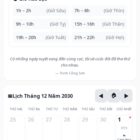
1h – 2h
(Giờ Sửu)
7h – 8h
(Giờ Thìn)
9h – 10h
(Giờ Tỵ)
15h – 16h
(Giờ Thân)
19h – 20h
(Giờ Tuất)
21h – 22h
(Giờ Hợi)
Có những ngày tuyệt vọng đến cùng cực, tôi và cuộc đời đã tha thứ
cho nhau.
— Trịnh Công Sơn
Lịch Tháng 12 Năm 2030
THỨ HAI
THỨ BA
THỨ TƯ
THỨ NĂM
THỨ SÁU
THỨ BẢY
CHỦ NHẬT
25
26
27
28
29
30
1
7/11
🐎
Canh Ngọ