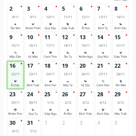
2
3
4
5
6
7
8
8/11
9/11
10/11
11/11
12/11
13/11
14/11
🐐
🐒
🐓
🐕
🐖
🐀
🐂
Tân Mùi
Nhâm Thân
Quý Dậu
Giáp Tuất
Ất Hợi
Bính Tý
Đinh Sửu
9
10
11
12
13
14
15
15/11
16/11
17/11
18/11
19/11
20/11
21/11
🐅
🐈
🐉
🐍
🐎
🐐
🐒
Mậu Dần
Kỷ Mão
Canh Thìn
Tân Tỵ
Nhâm Ngọ
Quý Mùi
Giáp Thân
16
17
18
19
20
21
22
22/11
23/11
24/11
25/11
26/11
27/11
28/11
🐓
🐕
🐖
🐀
🐂
🐅
🐈
Ất Dậu
Bính Tuất
Đinh Hợi
Mậu Tý
Kỷ Sửu
Canh Dần
Tân Mão
23
24
25
26
27
28
29
29/11
30/11
1/12
2/12
3/12
4/12
5/12
🐉
🐍
🐎
🐐
🐒
🐓
🐕
Nhâm Thìn
Quý Tỵ
Giáp Ngọ
Ất Mùi
Bính Thân
Đinh Dậu
Mậu Tuất
30
31
1
2
3
4
5
6/12
7/12