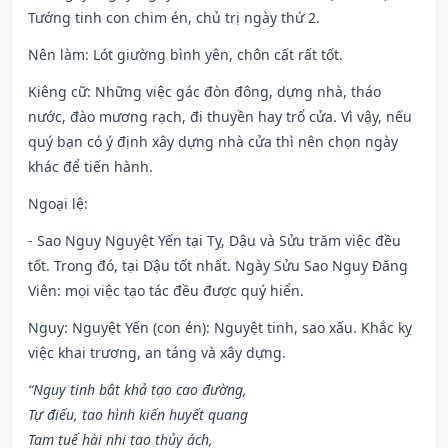
Tướng tinh con chim én, chủ trị ngày thứ 2.
Nên làm
: Lót giường bình yên, chôn cất rất tốt.
Kiêng cữ
: Những việc gác đòn đông, dựng nhà, tháo
nước, đào mương rạch, đi thuyền hay trổ cửa. Vì vậy, nếu
quý bạn có ý định xây dựng nhà cửa thì nên chọn ngày
khác để tiến hành.
Ngoại lệ
:
- Sao Nguy Nguyệt Yến tại Tỵ, Dậu và Sửu trăm việc đều
tốt. Trong đó, tại Dậu tốt nhất. Ngày Sửu Sao Nguy Đăng
Viên: mọi việc tạo tác đều được quý hiển.
Nguy: Nguyệt Yến (con én): Nguyệt tinh, sao xấu. Khắc kỵ
việc khai trương, an táng và xây dựng.
“Nguy tinh bât khả tạo cao đường,
Tự điếu, tao hình kiến huyết quang
Tam tuế hài nhi tao thủy ách,