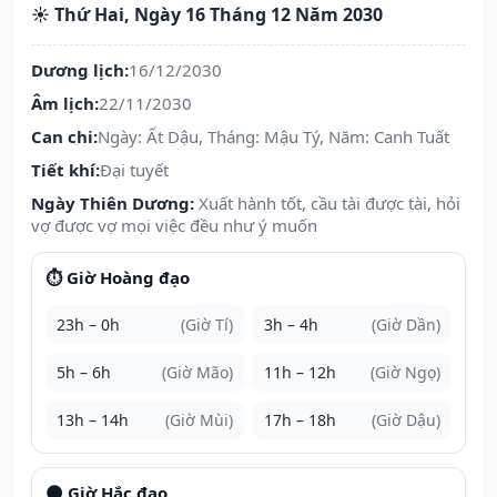
☀️ Thứ Hai, Ngày 16 Tháng 12 Năm 2030
Dương lịch:
16/12/2030
Âm lịch:
22/11/2030
Can chi:
Ngày: Ất Dậu, Tháng: Mậu Tý, Năm: Canh Tuất
Tiết khí:
Đại tuyết
Ngày Thiên Dương:
Xuất hành tốt, cầu tài được tài, hỏi
vợ được vợ mọi việc đều như ý muốn
⏱️ Giờ Hoàng đạo
23h – 0h
(Giờ Tí)
3h – 4h
(Giờ Dần)
5h – 6h
(Giờ Mão)
11h – 12h
(Giờ Ngọ)
13h – 14h
(Giờ Mùi)
17h – 18h
(Giờ Dậu)
🌑 Giờ Hắc đạo