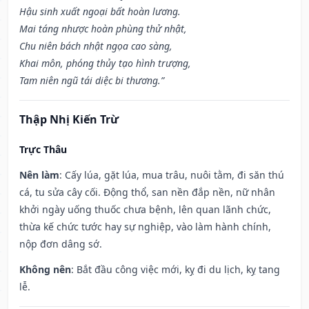
Hậu sinh xuất ngoại bất hoàn lương.
Mai táng nhược hoàn phùng thử nhật,
Chu niên bách nhật ngọa cao sàng,
Khai môn, phóng thủy tạo hình trượng,
Tam niên ngũ tái diệc bi thương.”
Thập Nhị Kiến Trừ
Trực Thâu
Nên làm
: Cấy lúa, gặt lúa, mua trâu, nuôi tằm, đi săn thú
cá, tu sửa cây cối. Động thổ, san nền đắp nền, nữ nhân
khởi ngày uống thuốc chưa bệnh, lên quan lãnh chức,
thừa kế chức tước hay sự nghiệp, vào làm hành chính,
nộp đơn dâng sớ.
Không nên
: Bắt đầu công việc mới, kỵ đi du lịch, kỵ tang
lễ.