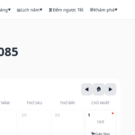
háng
📖
Lịch năm
🧧
Đếm ngược Tết
🧭
Khám phá
▼
▼
▼
085
 NĂM
THỨ SÁU
THỨ BẢY
CHỦ NHẬT
29
30
1
10/5
🐎
Giáp Ngọ