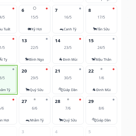
🌕
6
7
8
4/5
15/5
16/5
17/5
🐖
🐀
🐂
u Tuất
Kỷ Hợi
Canh Tý
Tân Sửu
13
14
15
1/5
22/5
23/5
24/5
🐎
🐐
🐒
Ất Tỵ
Bính Ngọ
Đinh Mùi
Mậu Thân
⭐
20
21
22
8/5
29/5
30/5
1/6
🐂
🐅
🐐
hâm Tý
Quý Sửu
Giáp Dần
Đinh Mùi
⭐
⭐
27
28
29
5/6
6/6
7/6
8/6
🐀
🐂
🐅
ân Hợi
Nhâm Tý
Quý Sửu
Giáp Dần
3
4
5