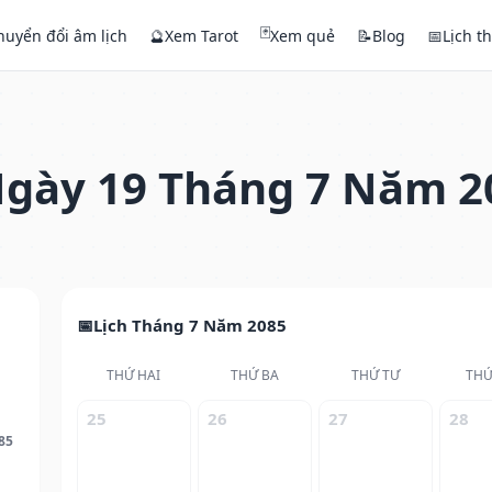
🃏
huyển đổi âm lịch
🔮
Xem Tarot
Xem quẻ
📝
Blog
📅
Lịch t
gày 19 Tháng 7 Năm 2
Lịch Tháng 7 Năm 2085
THỨ HAI
THỨ BA
THỨ TƯ
THỨ
25
26
27
28
85