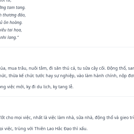
ỡng tam tang.
h thương đáo,
hủ ôn hoàng.
iêu tai họa,
nhi lang.”
t lúa, mua trâu, nuôi tằm, đi săn thú cá, tu sửa cây cối. Động thổ
hức, thừa kế chức tước hay sự nghiệp, vào làm hành chính, nộp đơ
ng việc mới, kỵ đi du lịch, kỵ tang lễ.
 Tốt cho mọi việc, nhất là việc làm nhà, sửa nhà, động thổ và gieo tr
ọi việc, trùng với Thiên Lao Hắc Đạo thì xấu.