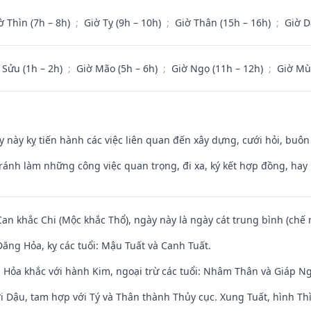
ờ Thìn (7h – 8h)
;
Giờ Tỵ (9h – 10h)
;
Giờ Thân (15h – 16h)
;
Giờ D
 Sửu (1h – 2h)
;
Giờ Mão (5h – 6h)
;
Giờ Ngọ (11h – 12h)
;
Giờ Mù
y này kỵ tiến hành các việc liên quan đến xây dựng, cưới hỏi, buô
Tránh làm những công việc quan trọng, đi xa, ký kết hợp đồng, hay 
Can khắc Chi (Mộc khắc Thổ), ngày này là ngày cát trung bình (chế 
ăng Hỏa, kỵ các tuổi: Mậu Tuất và Canh Tuất.
 Hỏa khắc với hành Kim, ngoại trừ các tuổi: Nhâm Thân và Giáp N
i Dậu, tam hợp với Tý và Thân thành Thủy cục. Xung Tuất, hình Thì