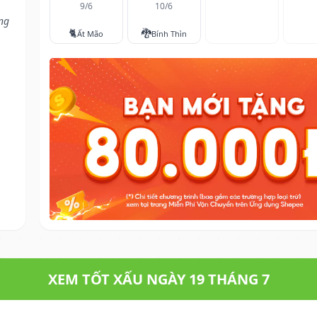
9/6
10/6
ng
🐈
🐉
Ất Mão
Bính Thìn
XEM TỐT XẤU NGÀY 19 THÁNG 7