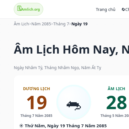
🗓️
Trang chủ
🔄
C
Amlich.org
Âm Lịch
>
Năm 2085
>
Tháng 7
>
Ngày 19
Âm Lịch Hôm Nay, N
Ngày Nhâm Tý, Tháng Nhâm Ngọ, Năm Ất Tỵ
DƯƠNG LỊCH
ÂM LỊCH
19
28
🐀
Tháng 7 Năm 2085
Tháng 5 Năm 20
☀️ Thứ Năm, Ngày 19 Tháng 7 Năm 2085