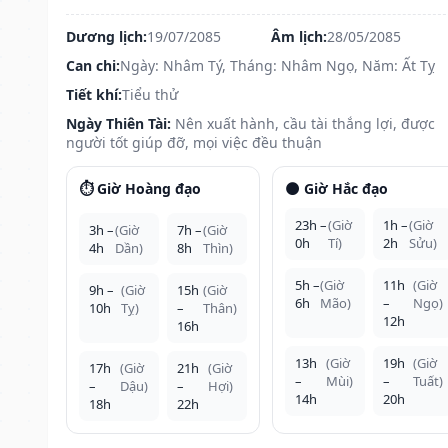
Dương lịch:
19/07/2085
Âm lịch:
28/05/2085
Can chi:
Ngày: Nhâm Tý, Tháng: Nhâm Ngọ, Năm: Ất Tỵ
Tiết khí:
Tiểu thử
Ngày Thiên Tài:
Nên xuất hành, cầu tài thắng lợi, được
người tốt giúp đỡ, mọi việc đều thuận
⏱️ Giờ Hoàng đạo
🌑 Giờ Hắc đạo
23h –
(Giờ
1h –
(Giờ
3h –
(Giờ
7h –
(Giờ
0h
Tí)
2h
Sửu)
4h
Dần)
8h
Thìn)
5h –
(Giờ
11h
(Giờ
9h –
(Giờ
15h
(Giờ
6h
Mão)
–
Ngọ)
10h
Tỵ)
–
Thân)
12h
16h
13h
(Giờ
19h
(Giờ
17h
(Giờ
21h
(Giờ
–
Mùi)
–
Tuất)
–
Dậu)
–
Hợi)
14h
20h
18h
22h