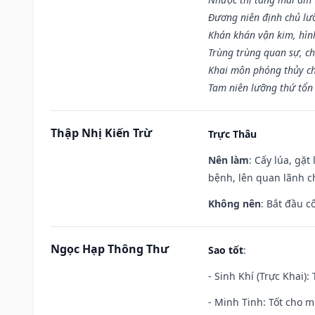
Đương niên định chủ lư
Khán khán vận kim, hìn
Trùng trùng quan sự, c
Khai môn phóng thủy ch
Tam niên lưỡng thứ tổn 
Thập Nhị Kiến Trừ
Trực Thâu
Nên làm
: Cấy lúa, gặ
bệnh, lên quan lãnh c
Không nên
: Bắt đầu cô
Ngọc Hạp Thông Thư
Sao tốt
:
- Sinh Khí (Trực Khai):
- Minh Tinh: Tốt cho m