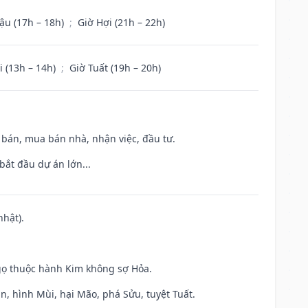
ậu (17h – 18h)
;
Giờ Hợi (21h – 22h)
i (13h – 14h)
;
Giờ Tuất (19h – 20h)
n bán, mua bán nhà, nhận việc, đầu tư.
bắt đầu dự án lớn...
nhật).
gọ thuộc hành Kim không sợ Hỏa.
n, hình Mùi, hại Mão, phá Sửu, tuyệt Tuất.