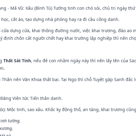
ng - Mã Vũ: Xấu (Bình Tú) Tướng tinh con chó sói, chủ trị ngày thứ 
p học, cắt áo, tạo dựng nhà phòng hay ra đi cầu công danh.
rổ cửa dựng cửa, khai thông đường nước, việc khai trương, đào ao 
 ý định chôn cất người chết hay khai trường lập nghiệp thì nên ch
ng
Thất Sát Tinh
, nếu đẻ con nhằm ngày này thì nên lấy tên của Sa
ơn.
 Thân nên Văn Khoa thất bại. Tại Ngọ thì chỗ Tuyệt gặp Sanh đắc l
Đăng Viên tức Tiến thân danh.
i): Mộc tinh, sao xấu. Khắc kỵ động thổ, an táng, khai trương cũn
rinh tường,
 xương,
ốt tử,