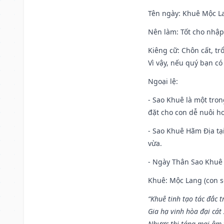
Tên ngày
: Khuê Mộc La
Nên làm
: Tốt cho nhậ
Kiêng cữ
: Chôn cất, t
Vì vậy, nếu quý bạn có
Ngoại lệ
:
- Sao Khuê là một tro
đặt cho con dễ nuôi h
- Sao Khuê Hãm Địa tại
vừa.
- Ngày Thân Sao Khuê 
Khuê: Mộc Lang (con só
“Khuê tinh tạo tác đắc t
Gia hạ vinh hòa đại cát
Nhược thị táng mai âm t