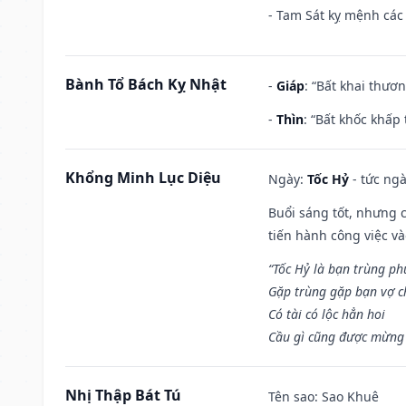
- Tam Sát kỵ mệnh các 
Bành Tổ Bách Kỵ Nhật
-
Giáp
: “Bất khai thươ
-
Thìn
: “Bất khốc khấp
Khổng Minh Lục Diệu
Ngày:
Tốc Hỷ
- tức ngà
Buổi sáng tốt, nhưng 
tiến hành công việc v
“Tốc Hỷ là bạn trùng p
Gặp trùng gặp bạn vợ c
Có tài có lộc hẳn hoi
Cầu gì cũng được mừng 
Nhị Thập Bát Tú
Tên sao
: Sao Khuê