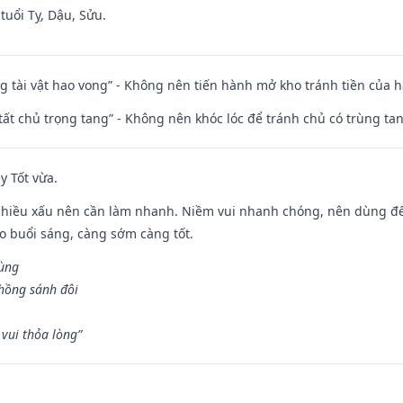
tuổi Tỵ, Dậu, Sửu.
ng tài vật hao vong” - Không nên tiến hành mở kho tránh tiền của 
 tất chủ trọng tang” - Không nên khóc lóc để tránh chủ có trùng ta
y Tốt vừa.
chiều xấu nên cần làm nhanh. Niềm vui nhanh chóng, nên dùng để 
ào buổi sáng, càng sớm càng tốt.
hùng
hồng sánh đôi
vui thỏa lòng”