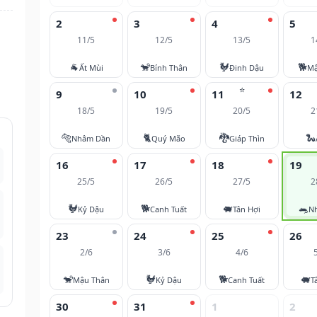
2
3
4
5
11/5
12/5
13/5
1
🐐
🐒
🐓
🐕
Ất Mùi
Bính Thân
Đinh Dậu
Mậ
⭐
9
10
11
12
18/5
19/5
20/5
2
🐅
🐈
🐉
🐍
Nhâm Dần
Quý Mão
Giáp Thìn
16
17
18
19
25/5
26/5
27/5
2
🐓
🐕
🐖
🐀
Kỷ Dậu
Canh Tuất
Tân Hợi
N
23
24
25
26
2/6
3/6
4/6
🐒
🐓
🐕
🐖
Mậu Thân
Kỷ Dậu
Canh Tuất
T
30
31
1
2