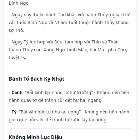
Bính Ngọ.
- Ngày này thuộc hành Thổ khắc với hành Thủy, ngoại trừ
các tuổi: Bính Ngọ và Nhâm Tuất thuộc hành Thủy không
sợ Thổ.
- Ngày Tý lục hợp với Sửu, tam hợp với Thìn và Thân
thành Thủy cục. Xung Ngọ, hình Mão, hại Mùi, phá Dậu,
tuyệt Tỵ.
Bành Tổ Bách Kỵ Nhật
-
Canh
: “Bất kinh lạc chức cơ hư trướng” - Không nên tiến
hành quay tơ để tránh cũi dệt hư hại ngang
-
Tý
: “Bất vấn bốc tự nhạ tai ương” - Không nên tiến hành
gieo quẻ hỏi việc để tránh tự rước lấy tai ương
Khổng Minh Lục Diệu