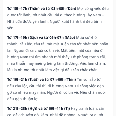
Từ 15h-17h (Thân) và từ 03h-05h (Dần)
Mọi công việc đều
được tốt lành, tốt nhất cầu tài đi theo hướng Tây Nam –
Nhà cửa được yên lành. Người xuất hành thì đều bình
yên.
Từ 17h-19h (Dậu) và từ 05h-07h (Mão)
Mưu sự khó
thành, cầu lộc, cầu tài mờ mịt. Kiện cáo tốt nhất nên hoãn
lại. Người đi xa chưa có tin về. Mất tiền, mất của nếu đi
hướng Nam thì tìm nhanh mới thấy. Đề phòng tranh cãi,
mâu thuẫn hay miệng tiếng tầm thường. Việc làm chậm,
lâu la nhưng tốt nhất làm việc gì đều cần chắc chắn.
Từ 19h-21h (Tuất) và từ 07h-09h (Thìn)
Tin vui sắp tới,
nếu cầu lộc, cầu tài thì đi hướng Nam. Đi công việc gặp
gỡ có nhiều may mắn. Người đi có tin về. Nếu chăn nuôi
đều gặp thuận lợi.
Từ 21h-23h (Hợi) và từ 09h-11h (Tị)
Hay tranh luận, cãi
cọ, gây chuyện đói kém, phải đề phòng. Người ra đi tốt