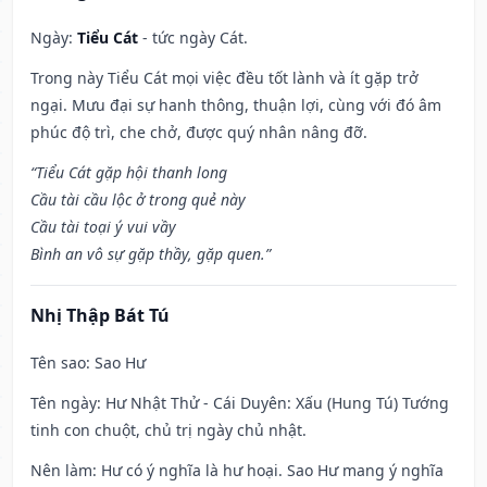
Ngày:
Tiểu Cát
- tức ngày Cát.
Trong này Tiểu Cát mọi việc đều tốt lành và ít gặp trở
ngại. Mưu đại sự hanh thông, thuận lợi, cùng với đó âm
phúc độ trì, che chở, được quý nhân nâng đỡ.
“Tiểu Cát gặp hội thanh long
Cầu tài cầu lộc ở trong quẻ này
Cầu tài toại ý vui vầy
Bình an vô sự gặp thầy, gặp quen.”
Nhị Thập Bát Tú
Tên sao
: Sao Hư
Tên ngày
: Hư Nhật Thử - Cái Duyên: Xấu (Hung Tú) Tướng
tinh con chuột, chủ trị ngày chủ nhật.
Nên làm
: Hư có ý nghĩa là hư hoại. Sao Hư mang ý nghĩa