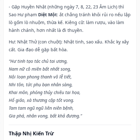
- Gặp Huyền Nhật (những ngày 7, 8, 22, 23 Âm Lịch) thì
Sao Hư phạm
Diệt Một
: ắt chẳng tránh khỏi rủi ro nếu lập
lò gốm lò nhuộm, thừa kế. Kiêng cữ: làm rượu, vào làm
hành chánh, hơn nhất là đi thuyền.
Hư: Nhật Thử (con chuột): Nhật tinh, sao xấu. Khắc kỵ xây
cất. Gia đạo dễ gặp bất hòa.
“Hư tinh tạo tác chủ tai ương,
Nam nữ cô miên bất nhất song,
Nội loạn phong thanh vô lễ tiết,
Nhi tôn, tức phụ bạn nhân sàng,
Khai môn, phóng thủy chiêu tai họa,
Hổ giảo, xà thương cập tốt vong.
Tam tam ngũ ngũ liên niên bệnh,
Gia phá, nhân vong, bất khả đương.”
Thập Nhị Kiến Trừ