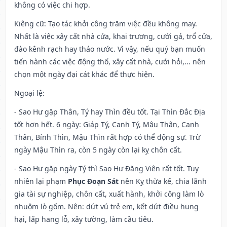
không có việc chi hợp.
Kiêng cữ
: Tạo tác khởi công trăm việc đều không may.
Nhất là việc xây cất nhà cửa, khai trương, cưới gả, trổ cửa,
đào kênh rạch hay tháo nước. Vì vậy, nếu quý bạn muốn
tiến hành các việc động thổ, xây cất nhà, cưới hỏi,... nên
chọn một ngày đại cát khác để thực hiện.
Ngoại lệ
:
- Sao Hư gặp Thân, Tý hay Thìn đều tốt. Tại Thìn Đắc Địa
tốt hơn hết. 6 ngày: Giáp Tý, Canh Tý, Mậu Thân, Canh
Thân, Bính Thìn, Mậu Thìn rất hợp có thể động sự. Trừ
ngày Mậu Thìn ra, còn 5 ngày còn lại kỵ chôn cất.
- Sao Hư gặp ngày Tý thì Sao Hư Đăng Viên rất tốt. Tuy
nhiên lại phạm
Phục Đoạn Sát
nên Kỵ thừa kế, chia lãnh
gia tài sự nghiệp, chôn cất, xuất hành, khởi công làm lò
nhuộm lò gốm. Nên: dứt vú trẻ em, kết dứt điều hung
hại, lấp hang lỗ, xây tường, làm cầu tiêu.