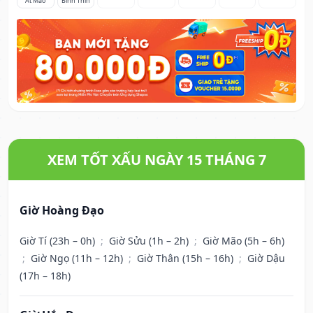
Ất Mão
Bính Thìn
XEM TỐT XẤU NGÀY 15 THÁNG 7
Giờ Hoàng Đạo
Giờ Tí (23h – 0h)
;
Giờ Sửu (1h – 2h)
;
Giờ Mão (5h – 6h)
;
Giờ Ngọ (11h – 12h)
;
Giờ Thân (15h – 16h)
;
Giờ Dậu
(17h – 18h)