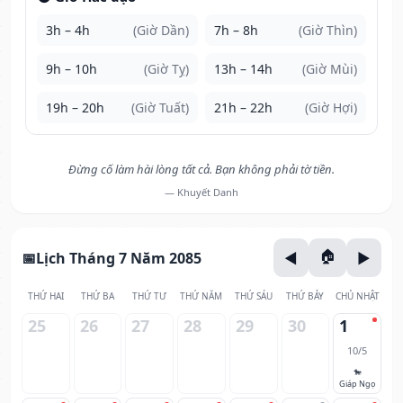
3h – 4h
(Giờ Dần)
7h – 8h
(Giờ Thìn)
9h – 10h
(Giờ Tỵ)
13h – 14h
(Giờ Mùi)
19h – 20h
(Giờ Tuất)
21h – 22h
(Giờ Hợi)
Đừng cố làm hài lòng tất cả. Bạn không phải tờ tiền.
— Khuyết Danh
Lịch Tháng 7 Năm 2085
THỨ HAI
THỨ BA
THỨ TƯ
THỨ NĂM
THỨ SÁU
THỨ BẢY
CHỦ NHẬT
25
26
27
28
29
30
1
10/5
🐎
Giáp Ngọ