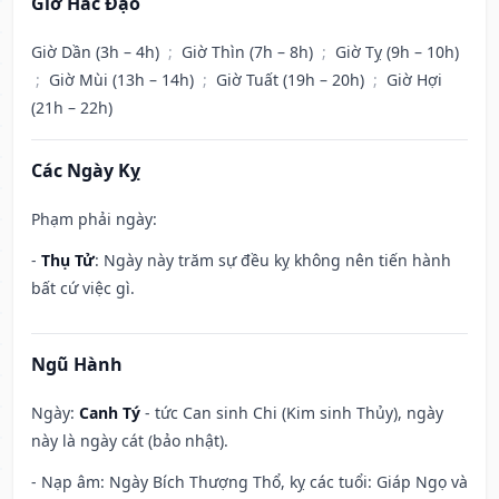
Giờ Hắc Đạo
Giờ Dần (3h – 4h)
;
Giờ Thìn (7h – 8h)
;
Giờ Tỵ (9h – 10h)
;
Giờ Mùi (13h – 14h)
;
Giờ Tuất (19h – 20h)
;
Giờ Hợi
(21h – 22h)
Các Ngày Kỵ
Phạm phải ngày:
-
Thụ Tử
: Ngày này trăm sự đều kỵ không nên tiến hành
bất cứ việc gì.
Ngũ Hành
Ngày:
Canh Tý
- tức Can sinh Chi (Kim sinh Thủy), ngày
này là ngày cát (bảo nhật).
- Nạp âm: Ngày Bích Thượng Thổ, kỵ các tuổi: Giáp Ngọ và