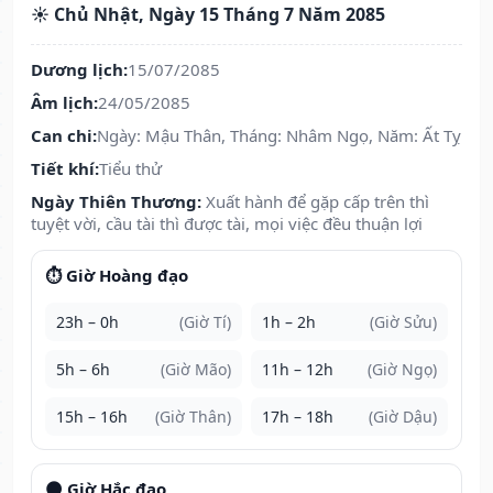
☀️ Chủ Nhật, Ngày 15 Tháng 7 Năm 2085
Dương lịch:
15/07/2085
Âm lịch:
24/05/2085
Can chi:
Ngày: Mậu Thân, Tháng: Nhâm Ngọ, Năm: Ất Tỵ
Tiết khí:
Tiểu thử
Ngày Thiên Thương:
Xuất hành để gặp cấp trên thì
tuyệt vời, cầu tài thì được tài, mọi việc đều thuận lợi
⏱️ Giờ Hoàng đạo
23h – 0h
(Giờ Tí)
1h – 2h
(Giờ Sửu)
5h – 6h
(Giờ Mão)
11h – 12h
(Giờ Ngọ)
15h – 16h
(Giờ Thân)
17h – 18h
(Giờ Dậu)
🌑 Giờ Hắc đạo