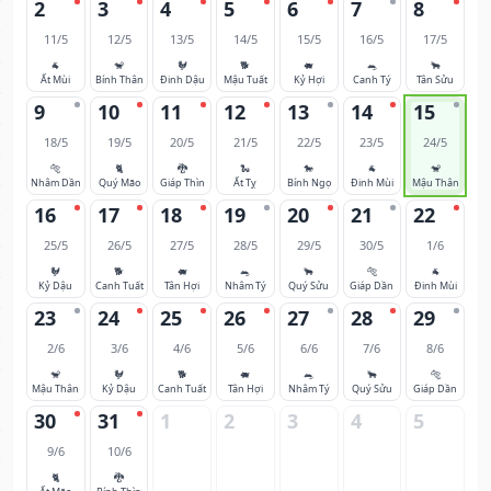
2
3
4
5
6
7
8
11/5
12/5
13/5
14/5
15/5
16/5
17/5
🐐
🐒
🐓
🐕
🐖
🐀
🐂
Ất Mùi
Bính Thân
Đinh Dậu
Mậu Tuất
Kỷ Hợi
Canh Tý
Tân Sửu
9
10
11
12
13
14
15
18/5
19/5
20/5
21/5
22/5
23/5
24/5
🐅
🐈
🐉
🐍
🐎
🐐
🐒
Nhâm Dần
Quý Mão
Giáp Thìn
Ất Tỵ
Bính Ngọ
Đinh Mùi
Mậu Thân
16
17
18
19
20
21
22
25/5
26/5
27/5
28/5
29/5
30/5
1/6
🐓
🐕
🐖
🐀
🐂
🐅
🐐
Kỷ Dậu
Canh Tuất
Tân Hợi
Nhâm Tý
Quý Sửu
Giáp Dần
Đinh Mùi
23
24
25
26
27
28
29
2/6
3/6
4/6
5/6
6/6
7/6
8/6
🐒
🐓
🐕
🐖
🐀
🐂
🐅
Mậu Thân
Kỷ Dậu
Canh Tuất
Tân Hợi
Nhâm Tý
Quý Sửu
Giáp Dần
30
31
1
2
3
4
5
9/6
10/6
🐈
🐉