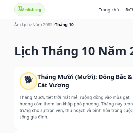
🗓️
Trang chủ
🔄
C
Amlich.org
Âm Lịch
>
Năm 2085
>
Tháng 10
Lịch Tháng 10 Năm 
Tháng Mười (Mười): Đông Bắc &
🐕
Cát Vượng
Tháng Mười, tiết trời mát mẻ, ruộng đồng vào mùa gặt,
hương cốm thơm lan khắp phố phường. Tháng này tượ
trưng cho sự trọn vẹn, thu hoạch và bình hòa trong cuộc
sống gia đình.