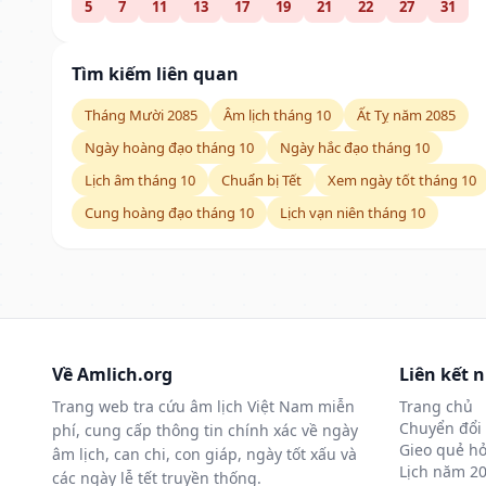
5
7
11
13
17
19
21
22
27
31
Tìm kiếm liên quan
Tháng Mười 2085
Âm lịch tháng 10
Ất Tỵ năm 2085
Ngày hoàng đạo tháng 10
Ngày hắc đạo tháng 10
Lịch âm tháng 10
Chuẩn bị Tết
Xem ngày tốt tháng 10
Cung hoàng đạo tháng 10
Lịch vạn niên tháng 10
Về Amlich.org
Liên kết 
Trang web tra cứu âm lịch Việt Nam miễn
Trang chủ
Chuyển đổi 
phí, cung cấp thông tin chính xác về ngày
Gieo quẻ hỏ
âm lịch, can chi, con giáp, ngày tốt xấu và
Lịch năm 2
các ngày lễ tết truyền thống.