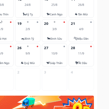
3/8
24/8
25/8
26/8
🐍
🐎
🐐
u Thìn
Kỷ Tỵ
Canh Ngọ
Tân Mùi
🌙
⭐
⭐
19
20
21
1/9
2/9
3/9
4/9
🐀
🐂
🐅
Ất Hợi
Bính Tý
Đinh Sửu
Mậu Dần
⭐
26
27
28
8/9
9/9
10/9
11/9
🐐
🐒
🐓
âm Ngọ
Quý Mùi
Giáp Thân
Ất Dậu
2
3
4