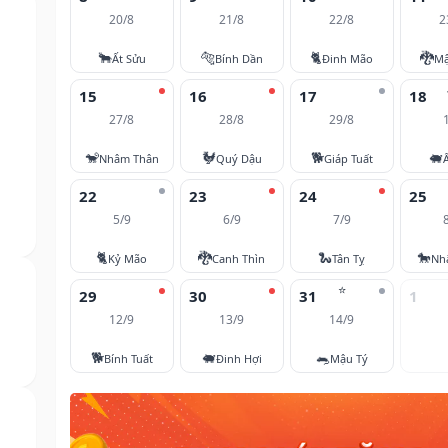
20/8
21/8
22/8
2
🐂
🐅
🐈
🐉
Ất Sửu
Bính Dần
Đinh Mão
Mậ
15
16
17
18
27/8
28/8
29/8
🐒
🐓
🐕
🐖
Nhâm Thân
Quý Dậu
Giáp Tuất
22
23
24
25
5/9
6/9
7/9
🐈
🐉
🐍
🐎
Kỷ Mão
Canh Thìn
Tân Tỵ
Nh
⭐
29
30
31
1
12/9
13/9
14/9
🐕
🐖
🐀
Bính Tuất
Đinh Hợi
Mậu Tý