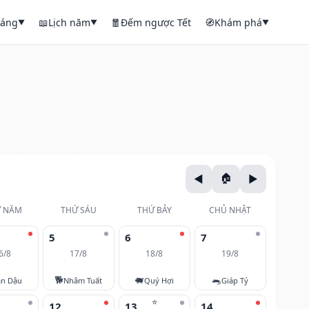
háng
📖
Lịch năm
🧧
Đếm ngược Tết
🧭
Khám phá
▼
▼
▼
 NĂM
THỨ SÁU
THỨ BẢY
CHỦ NHẬT
5
6
7
6/8
17/8
18/8
19/8
🐕
🐖
🐀
ân Dậu
Nhâm Tuất
Quý Hợi
Giáp Tý
⭐
12
13
14