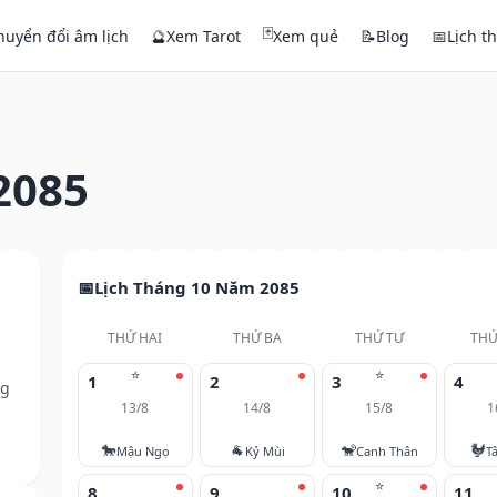
🃏
huyển đổi âm lịch
🔮
Xem Tarot
Xem quẻ
📝
Blog
📅
Lịch t
2085
Lịch Tháng 10 Năm 2085
THỨ HAI
THỨ BA
THỨ TƯ
THỨ
⭐
⭐
1
2
3
4
ng
13/8
14/8
15/8
1
🐎
🐐
🐒
🐓
Mậu Ngọ
Kỷ Mùi
Canh Thân
T
⭐
8
9
10
11