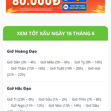
XEM TỐT XẤU NGÀY 16 THÁNG 6
Giờ Hoàng Đạo
Giờ Dần (3h – 4h)
;
Giờ Mão (5h – 6h)
;
Giờ Tỵ (9h – 10h)
;
Giờ Thân (15h – 16h)
;
Giờ Tuất (19h – 20h)
;
Giờ Hợi
(21h – 22h)
Giờ Hắc Đạo
Giờ Tí (23h – 0h)
;
Giờ Sửu (1h – 2h)
;
Giờ Thìn (7h – 8h)
;
Giờ Ngọ (11h – 12h)
;
Giờ Mùi (13h – 14h)
;
Giờ Dậu