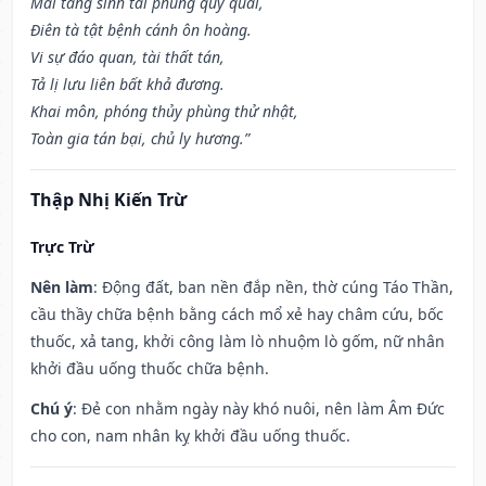
Mai táng sinh tai phùng quỷ quái,
Điên tà tật bệnh cánh ôn hoàng.
Vi sự đáo quan, tài thất tán,
Tả lị lưu liên bất khả đương.
Khai môn, phóng thủy phùng thử nhật,
Toàn gia tán bại, chủ ly hương.”
Thập Nhị Kiến Trừ
Trực Trừ
Nên làm
: Động đất, ban nền đắp nền, thờ cúng Táo Thần,
cầu thầy chữa bệnh bằng cách mổ xẻ hay châm cứu, bốc
thuốc, xả tang, khởi công làm lò nhuộm lò gốm, nữ nhân
khởi đầu uống thuốc chữa bệnh.
Chú ý
: Đẻ con nhằm ngày này khó nuôi, nên làm Âm Đức
cho con, nam nhân kỵ khởi đầu uống thuốc.