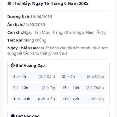
☀️ Thứ Bảy, Ngày 16 Tháng 6 Năm 2085
Dương lịch:
16/06/2085
Âm lịch:
25/05/2085
Can chi:
Ngày: Tân Mùi, Tháng: Nhâm Ngọ, Năm: Ất Tỵ
Tiết khí:
Mang chủng
Ngày Thiên Đạo:
Xuất hành cầu tài nên tránh, dù được
cũng rất tốn kém, thất lý mà thua
⏱️ Giờ Hoàng đạo
3h – 4h
(Giờ Dần)
5h – 6h
(Giờ Mão)
9h – 10h
(Giờ Tỵ)
15h – 16h
(Giờ Thân)
19h – 20h
(Giờ Tuất)
21h – 22h
(Giờ Hợi)
🌑 Giờ Hắc đạo