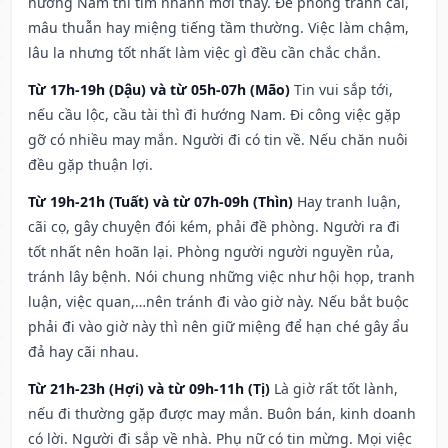
hướng Nam thì tìm nhanh mới thấy. Đề phòng tranh cãi,
mâu thuẫn hay miệng tiếng tầm thường. Việc làm chậm,
lâu la nhưng tốt nhất làm việc gì đều cần chắc chắn.
Từ 17h-19h (Dậu) và từ 05h-07h (Mão)
Tin vui sắp tới,
nếu cầu lộc, cầu tài thì đi hướng Nam. Đi công việc gặp
gỡ có nhiều may mắn. Người đi có tin về. Nếu chăn nuôi
đều gặp thuận lợi.
Từ 19h-21h (Tuất) và từ 07h-09h (Thìn)
Hay tranh luận,
cãi cọ, gây chuyện đói kém, phải đề phòng. Người ra đi
tốt nhất nên hoãn lại. Phòng người người nguyền rủa,
tránh lây bệnh. Nói chung những việc như hội họp, tranh
luận, việc quan,…nên tránh đi vào giờ này. Nếu bắt buộc
phải đi vào giờ này thì nên giữ miệng để hạn ché gây ẩu
đả hay cãi nhau.
Từ 21h-23h (Hợi) và từ 09h-11h (Tị)
Là giờ rất tốt lành,
nếu đi thường gặp được may mắn. Buôn bán, kinh doanh
có lời. Người đi sắp về nhà. Phụ nữ có tin mừng. Mọi việc