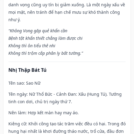
danh vọng cũng uy tín bị giảm xuống. Là một ngày xấu về
mọi mặt, nên tránh để hạn chế mưu sự khó thành công
như ý.
“Không Vong gặp quẻ khẩn cần
Bệnh tật khẩn thiết chẳng làm được chi
Không thì ôn tiểu thê nhi
Không thì trộm cắp phân ly bất tường.”
Nhị Thập Bát Tú
Tên sao
: Sao Nữ
Tên ngày
: Nữ Thổ Bức - Cảnh Đan: Xấu (Hung Tú). Tướng
tinh con dơi, chủ trị ngày thứ 7.
Nên làm
: Hợp kết màn hay may áo.
Kiêng cữ
: Khởi công tạo tác trăm việc đều có hại. Trong đó
hung hại nhất là khơi đường tháo nước, trổ cửa, đầu đơn