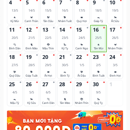
4
5
6
7
8
9
10
13/5
14/5
15/5
16/5
17/5
18/5
19/5
🐐
🐒
🐓
🐕
🐖
🐀
🐂
Kỷ Mùi
Canh Thân
Tân Dậu
Nhâm Tuất
Quý Hợi
Giáp Tý
Ất Sửu
11
12
13
14
15
16
17
20/5
21/5
22/5
23/5
24/5
25/5
26/5
🐅
🐈
🐉
🐍
🐎
🐐
🐒
Bính Dần
Đinh Mão
Mậu Thìn
Kỷ Tỵ
Canh Ngọ
Tân Mùi
Nhâm Thân
18
19
20
21
22
23
24
27/5
28/5
29/5
30/5
1/5
2/5
3/5
🐓
🐕
🐖
🐀
🐓
🐕
🐖
Quý Dậu
Giáp Tuất
Ất Hợi
Bính Tý
Ất Dậu
Bính Tuất
Đinh Hợi
25
26
27
28
29
30
1
4/5
5/5
6/5
7/5
8/5
9/5
🐀
🐂
🐅
🐈
🐉
🐍
Mậu Tý
Kỷ Sửu
Canh Dần
Tân Mão
Nhâm Thìn
Quý Tỵ