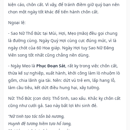
kiện cáo, chôn cất. Vì vậy, để tránh điềm giữ quý bạn nên
chọn một ngày tốt khác để tiến hành chôn cất.
Ngoại lệ
:
- Sao Nữ Thổ Bức tại Mùi, Hợi, Mẹo (mão) đều gọi chung
là đường cùng. Ngày Quý Hợi cùng cực đúng mức, vì là
ngày chót của 60 Hoa giáp. Ngày Hợi tuy Sao Nữ Đăng
Viên song tốt nhất cũng chẳng nên dùng.
- Ngày Mẹo là
Phục Đoạn Sát
, rất kỵ trong việc chôn cất,
thừa kế sự nghiệp, xuất hành, khởi công làm lò nhuộm lò
gốm, chia lãnh gia tài. Nên: dứt vú trẻ em, lấp hang lỗ,
làm cầu tiêu, kết dứt điều hung hại, xây tường.
Nữ: Thổ Bức (con dơi): Thổ tinh, sao xấu. Khắc kỵ chôn cất
cũng như cưới gả. Sao này bất lợi khi sinh đẻ.
“Nữ tinh tạo tác tổn bà nương,
Huynh đệ tương hiềm tựa hổ lang,