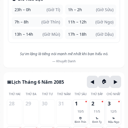
23h – 0h
(Giờ Tí)
1h – 2h
(Giờ Sửu)
7h – 8h
(Giờ Thìn)
11h – 12h
(Giờ Ngọ)
13h – 14h
(Giờ Mùi)
17h – 18h
(Giờ Dậu)
Sự im lặng là tiếng nói mạnh mẽ nhất khi bạn hiểu nó.
— Khuyết Danh
Lịch Tháng 6 Năm 2085
THỨ HAI
THỨ BA
THỨ TƯ
THỨ NĂM
THỨ SÁU
THỨ BẢY
CHỦ NHẬT
28
29
30
31
1
2
3
10/5
11/5
12/5
🐉
🐍
🐎
Bính Thìn
Đinh Tỵ
Mậu Ngọ