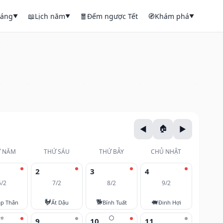
háng
📖
Lịch năm
🧧
Đếm ngược Tết
🧭
Khám phá
▼
▼
▼
 NĂM
THỨ SÁU
THỨ BẢY
CHỦ NHẬT
2
3
4
6/2
7/2
8/2
9/2
🐓
🐕
🐖
áp Thân
Ất Dậu
Bính Tuất
Đinh Hợi
⭐
🌕
9
10
11