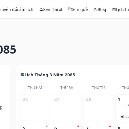
🃏
huyển đổi âm lịch
🔮
Xem Tarot
Xem quẻ
📝
Blog
📅
Lịch t
085
Lịch Tháng 3 Năm 2085
THỨ HAI
THỨ BA
THỨ TƯ
THỨ
26
27
28
1
ếp
🐒
Gi
5
6
7
8