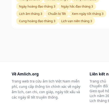
Ngày hoàng đạo tháng 3
Ngày hắc đạo tháng 3
Lịch âm tháng 3
Chuẩn bị Tết
Xem ngày tốt tháng 3
Cung hoàng đạo tháng 3
Lịch vạn niên tháng 3
Về Amlich.org
Liên kết 
Trang web tra cứu âm lịch Việt Nam miễn
Trang chủ
Chuyển đổi 
phí, cung cấp thông tin chính xác về ngày
Gieo quẻ hỏ
âm lịch, can chi, con giáp, ngày tốt xấu và
Lịch năm 2
các ngày lễ tết truyền thống.
Lịch tháng 