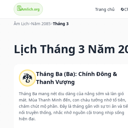
🗓️
Trang chủ
🔄
C
Amlich.org
Âm Lịch
>
Năm 2085
>
Tháng 3
Lịch Tháng 3 Năm 2
Tháng Ba (Ba): Chính Đông &
🐉
Thanh Vượng
Tháng Ba mang nét dịu dàng của nắng sớm và làn gió
mát. Mùa Thanh Minh đến, con cháu tưởng nhớ tổ tiên,
chăm chút mộ phần. Đây là tháng gắn với sự tri ân và ti
nối truyền thống, nhắc nhớ nguồn cội trong nhịp sống
hiện đại.