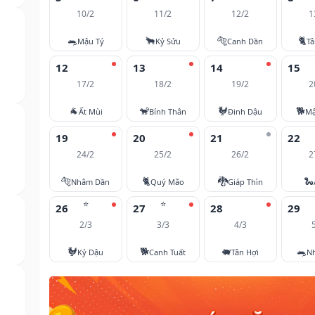
10/2
11/2
12/2
1
🐀
🐂
🐅
🐈
Mậu Tý
Kỷ Sửu
Canh Dần
T
12
13
14
15
17/2
18/2
19/2
2
🐐
🐒
🐓
🐕
Ất Mùi
Bính Thân
Đinh Dậu
Mậ
19
20
21
22
24/2
25/2
26/2
2
🐅
🐈
🐉
🐍
Nhâm Dần
Quý Mão
Giáp Thìn
⭐
⭐
26
27
28
29
2/3
3/3
4/3
🐓
🐕
🐖
🐀
Kỷ Dậu
Canh Tuất
Tân Hợi
N