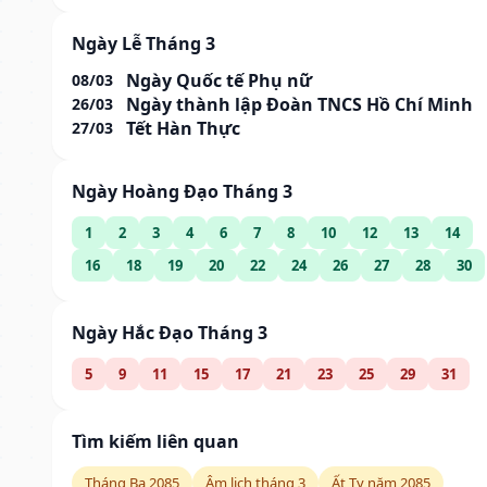
Ngày Lễ Tháng 3
Ngày Quốc tế Phụ nữ
08/03
Ngày thành lập Đoàn TNCS Hồ Chí Minh
26/03
Tết Hàn Thực
27/03
Ngày Hoàng Đạo Tháng 3
1
2
3
4
6
7
8
10
12
13
14
16
18
19
20
22
24
26
27
28
30
Ngày Hắc Đạo Tháng 3
5
9
11
15
17
21
23
25
29
31
Tìm kiếm liên quan
Tháng Ba 2085
Âm lịch tháng 3
Ất Tỵ năm 2085