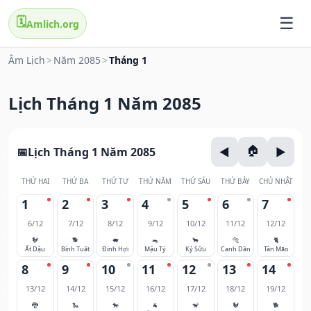
🗓️
Amlich.org
Âm Lịch
>
Năm 2085
>
Tháng 1
Lịch Tháng 1 Năm 2085
Lịch Tháng 1 Năm 2085
THỨ HAI
THỨ BA
THỨ TƯ
THỨ NĂM
THỨ SÁU
THỨ BẢY
CHỦ NHẬT
1
2
3
4
5
6
7
6/12
7/12
8/12
9/12
10/12
11/12
12/12
🐓
🐕
🐖
🐀
🐂
🐅
🐈
Ất Dậu
Bính Tuất
Đinh Hợi
Mậu Tý
Kỷ Sửu
Canh Dần
Tân Mão
8
9
10
11
12
13
14
13/12
14/12
15/12
16/12
17/12
18/12
19/12
🐉
🐍
🐎
🐐
🐒
🐓
🐕