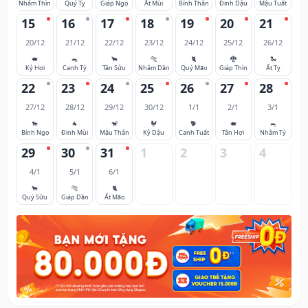
Nhâm Thìn
Quý Tỵ
Giáp Ngọ
Ất Mùi
Bính Thân
Đinh Dậu
Mậu Tuất
15
16
17
18
19
20
21
20/12
21/12
22/12
23/12
24/12
25/12
26/12
🐖
🐀
🐂
🐅
🐈
🐉
🐍
Kỷ Hợi
Canh Tý
Tân Sửu
Nhâm Dần
Quý Mão
Giáp Thìn
Ất Tỵ
22
23
24
25
26
27
28
27/12
28/12
29/12
30/12
1/1
2/1
3/1
🐎
🐐
🐒
🐓
🐕
🐖
🐀
Bính Ngọ
Đinh Mùi
Mậu Thân
Kỷ Dậu
Canh Tuất
Tân Hợi
Nhâm Tý
29
30
31
1
2
3
4
4/1
5/1
6/1
🐂
🐅
🐈
Quý Sửu
Giáp Dần
Ất Mão