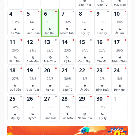
🐉
🐍
🐎
Bính Thìn
Đinh Tỵ
Mậu Ngọ
4
5
6
7
8
9
10
13/5
14/5
15/5
16/5
17/5
18/5
19/5
🐐
🐒
🐓
🐕
🐖
🐀
🐂
Kỷ Mùi
Canh Thân
Tân Dậu
Nhâm Tuất
Quý Hợi
Giáp Tý
Ất Sửu
11
12
13
14
15
16
17
20/5
21/5
22/5
23/5
24/5
25/5
26/5
🐅
🐈
🐉
🐍
🐎
🐐
🐒
Bính Dần
Đinh Mão
Mậu Thìn
Kỷ Tỵ
Canh Ngọ
Tân Mùi
Nhâm Thân
18
19
20
21
22
23
24
27/5
28/5
29/5
30/5
1/5
2/5
3/5
🐓
🐕
🐖
🐀
🐓
🐕
🐖
Quý Dậu
Giáp Tuất
Ất Hợi
Bính Tý
Ất Dậu
Bính Tuất
Đinh Hợi
25
26
27
28
29
30
1
4/5
5/5
6/5
7/5
8/5
9/5
🐀
🐂
🐅
🐈
🐉
🐍
Mậu Tý
Kỷ Sửu
Canh Dần
Tân Mão
Nhâm Thìn
Quý Tỵ