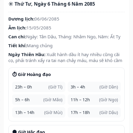
☀️ Thứ Tư, Ngày 6 Tháng 6 Năm 2085
Dương lịch:
06/06/2085
Âm lịch:
15/05/2085
Can chi:
Ngày: Tân Dậu, Tháng: Nhâm Ngọ, Năm: Ất Tỵ
Tiết khí:
Mang chủng
Ngày Thiên Hầu:
Xuất hành dầu ít hay nhiều cũng cãi
cọ, phải tránh xẩy ra tai nạn chảy máu, máu sẽ khó cầm
⏱️ Giờ Hoàng đạo
23h – 0h
(Giờ Tí)
3h – 4h
(Giờ Dần)
5h – 6h
(Giờ Mão)
11h – 12h
(Giờ Ngọ)
13h – 14h
(Giờ Mùi)
17h – 18h
(Giờ Dậu)
🌑 Giờ Hắc đạo