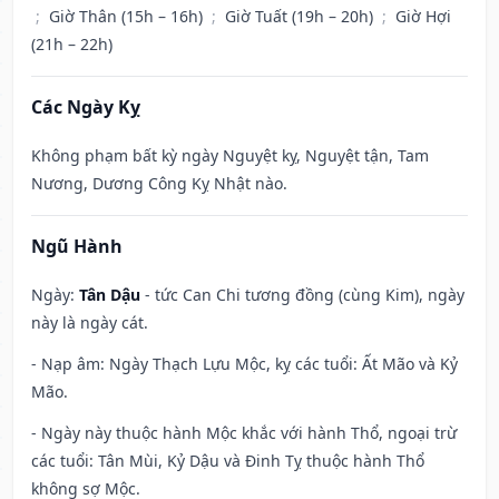
;
Giờ Thân (15h – 16h)
;
Giờ Tuất (19h – 20h)
;
Giờ Hợi
(21h – 22h)
Các Ngày Kỵ
Không phạm bất kỳ ngày Nguyệt kỵ, Nguyệt tận, Tam
Nương, Dương Công Kỵ Nhật nào.
Ngũ Hành
Ngày:
Tân Dậu
- tức Can Chi tương đồng (cùng Kim), ngày
này là ngày cát.
- Nạp âm: Ngày Thạch Lựu Mộc, kỵ các tuổi: Ất Mão và Kỷ
Mão.
- Ngày này thuộc hành Mộc khắc với hành Thổ, ngoại trừ
các tuổi: Tân Mùi, Kỷ Dậu và Đinh Tỵ thuộc hành Thổ
không sợ Mộc.