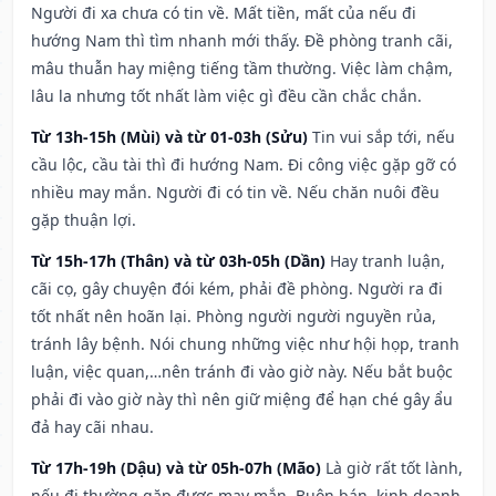
Người đi xa chưa có tin về. Mất tiền, mất của nếu đi
hướng Nam thì tìm nhanh mới thấy. Đề phòng tranh cãi,
mâu thuẫn hay miệng tiếng tầm thường. Việc làm chậm,
lâu la nhưng tốt nhất làm việc gì đều cần chắc chắn.
Từ 13h-15h (Mùi) và từ 01-03h (Sửu)
Tin vui sắp tới, nếu
cầu lộc, cầu tài thì đi hướng Nam. Đi công việc gặp gỡ có
nhiều may mắn. Người đi có tin về. Nếu chăn nuôi đều
gặp thuận lợi.
Từ 15h-17h (Thân) và từ 03h-05h (Dần)
Hay tranh luận,
cãi cọ, gây chuyện đói kém, phải đề phòng. Người ra đi
tốt nhất nên hoãn lại. Phòng người người nguyền rủa,
tránh lây bệnh. Nói chung những việc như hội họp, tranh
luận, việc quan,…nên tránh đi vào giờ này. Nếu bắt buộc
phải đi vào giờ này thì nên giữ miệng để hạn ché gây ẩu
đả hay cãi nhau.
Từ 17h-19h (Dậu) và từ 05h-07h (Mão)
Là giờ rất tốt lành,
nếu đi thường gặp được may mắn. Buôn bán, kinh doanh