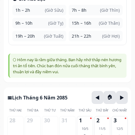
1h – 2h
(Giờ Sửu)
7h – 8h
(Giờ Thìn)
9h – 10h
(Giờ Tỵ)
15h – 16h
(Giờ Thân)
19h – 20h
(Giờ Tuất)
21h – 22h
(Giờ Hợi)
🌕 Hôm nay là rằm giữa tháng. Bạn hãy nhớ thắp nén hương
tri ân tổ tiên. Chúc bạn đón nửa cuối tháng thật bình yên,
thuận lợi và đầy niềm vui.
Lịch Tháng 6 Năm 2085
THỨ HAI
THỨ BA
THỨ TƯ
THỨ NĂM
THỨ SÁU
THỨ BẢY
CHỦ NHẬT
28
29
30
31
1
2
3
10/5
11/5
12/5