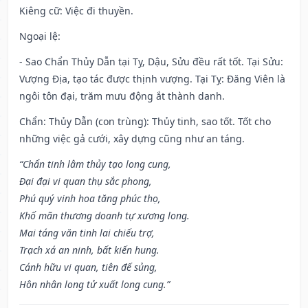
Kiêng cữ
: Việc đi thuyền.
Ngoại lệ
:
- Sao Chẩn Thủy Dẫn tại Tỵ, Dậu, Sửu đều rất tốt. Tại Sửu:
Vượng Địa, tạo tác được thịnh vượng. Tại Tỵ: Đăng Viên là
ngôi tôn đại, trăm mưu động ắt thành danh.
Chẩn: Thủy Dẫn (con trùng): Thủy tinh, sao tốt. Tốt cho
những việc gả cưới, xây dựng cũng như an táng.
“Chẩn tinh lâm thủy tạo long cung,
Đại đại vi quan thụ sắc phong,
Phú quý vinh hoa tăng phúc thọ,
Khố mãn thương doanh tự xương long.
Mai táng văn tinh lai chiếu trợ,
Trạch xá an ninh, bất kiến hung.
Cánh hữu vi quan, tiên đế sủng,
Hôn nhân long tử xuất long cung.”