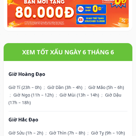
XEM TỐT XẤU NGÀY 6 THÁNG 6
Giờ Hoàng Đạo
Giờ Tí (23h – 0h)
;
Giờ Dần (3h – 4h)
;
Giờ Mão (5h – 6h)
;
Giờ Ngọ (11h – 12h)
;
Giờ Mùi (13h – 14h)
;
Giờ Dậu
(17h – 18h)
Giờ Hắc Đạo
Giờ Sửu (1h – 2h)
;
Giờ Thìn (7h – 8h)
;
Giờ Tỵ (9h – 10h)