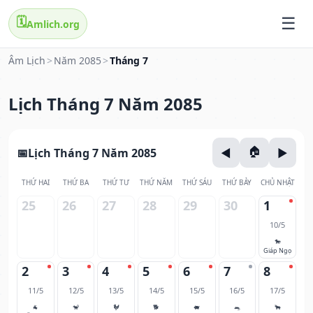
🗓️
Amlich.org
Âm Lịch
>
Năm 2085
>
Tháng 7
Lịch Tháng 7 Năm 2085
Lịch Tháng 7 Năm 2085
THỨ HAI
THỨ BA
THỨ TƯ
THỨ NĂM
THỨ SÁU
THỨ BẢY
CHỦ NHẬT
25
26
27
28
29
30
1
10/5
🐎
Giáp Ngọ
2
3
4
5
6
7
8
11/5
12/5
13/5
14/5
15/5
16/5
17/5
🐐
🐒
🐓
🐕
🐖
🐀
🐂