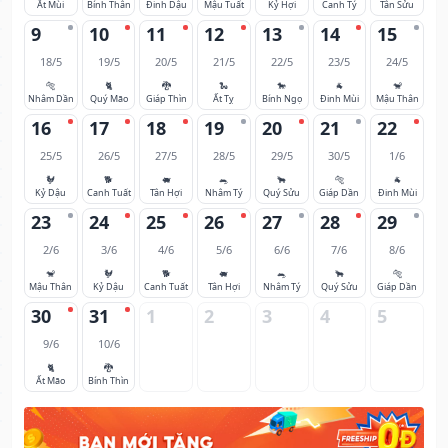
Ất Mùi
Bính Thân
Đinh Dậu
Mậu Tuất
Kỷ Hợi
Canh Tý
Tân Sửu
9
10
11
12
13
14
15
18/5
19/5
20/5
21/5
22/5
23/5
24/5
🐅
🐈
🐉
🐍
🐎
🐐
🐒
Nhâm Dần
Quý Mão
Giáp Thìn
Ất Tỵ
Bính Ngọ
Đinh Mùi
Mậu Thân
16
17
18
19
20
21
22
25/5
26/5
27/5
28/5
29/5
30/5
1/6
🐓
🐕
🐖
🐀
🐂
🐅
🐐
Kỷ Dậu
Canh Tuất
Tân Hợi
Nhâm Tý
Quý Sửu
Giáp Dần
Đinh Mùi
23
24
25
26
27
28
29
2/6
3/6
4/6
5/6
6/6
7/6
8/6
🐒
🐓
🐕
🐖
🐀
🐂
🐅
Mậu Thân
Kỷ Dậu
Canh Tuất
Tân Hợi
Nhâm Tý
Quý Sửu
Giáp Dần
30
31
1
2
3
4
5
9/6
10/6
🐈
🐉
Ất Mão
Bính Thìn