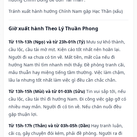
Tránh xuất hành hướng Chính Nam gặp Hạc Thần (xấu)
Giờ xuất hành Theo Lý Thuần Phong
Từ 11h-13h (Ngọ) và từ 23h-01h (Tý)
Mưu sự khó thành,
cầu lộc, cầu tài mờ mịt. Kiện cáo tốt nhất nên hoãn lại.
Người đi xa chưa có tin về. Mất tiền, mất của nếu đi
hướng Nam thì tìm nhanh mới thấy. Đề phòng tranh cãi,
mâu thuẫn hay miệng tiếng tầm thường. Việc làm chậm,
lâu la nhưng tốt nhất làm việc gì đều cần chắc chắn.
Từ 13h-15h (Mùi) và từ 01-03h (Sửu)
Tin vui sắp tới, nếu
cầu lộc, cầu tài thì đi hướng Nam. Đi công việc gặp gỡ có
nhiều may mắn. Người đi có tin về. Nếu chăn nuôi đều
gặp thuận lợi.
Từ 15h-17h (Thân) và từ 03h-05h (Dần)
Hay tranh luận,
cãi cọ, gây chuyện đói kém, phải đề phòng. Người ra đi