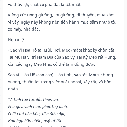
vụ thủy lợi, chặt cỏ phá đất là tốt nhất.
Kiêng cữ
: Đóng giường, lót giường, đi thuyền, mua sắm.
Vì vậy, ngày này không nên tiến hành mua sắm như ô tô,
xe máy, nhà đất ...
Ngoại lệ
:
- Sao Vĩ Hỏa Hổ tại Mùi, Hợi, Mẹo (mão) khắc kỵ chôn cất.
Tại Mùi là vị trí Hãm Địa của Sao Vỹ. Tại Kỷ Mẹo rất Hung,
còn các ngày Mẹo khác có thể tạm dùng được.
Sao Vĩ: Hỏa Hổ (con cọp): Hỏa tinh, sao tốt. Mọi sự hưng
vượng, thuận lợi trong việc xuất ngoại, xây cất, và hôn
nhân.
“Vĩ tinh tạo tác đắc thiên ân,
Phú quý, vinh hoa, phúc thọ ninh,
Chiêu tài tiến bảo, tiến điền địa,
Hòa hợp hôn nhân, quý tử tôn.