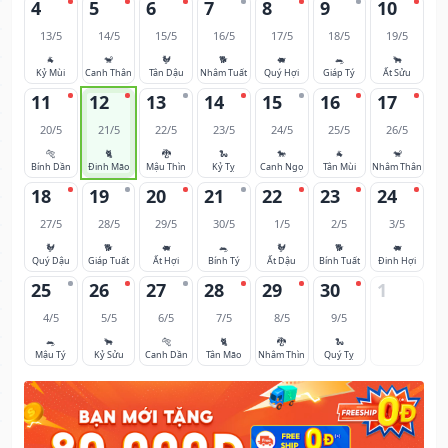
4
5
6
7
8
9
10
13/5
14/5
15/5
16/5
17/5
18/5
19/5
🐐
🐒
🐓
🐕
🐖
🐀
🐂
Kỷ Mùi
Canh Thân
Tân Dậu
Nhâm Tuất
Quý Hợi
Giáp Tý
Ất Sửu
11
12
13
14
15
16
17
20/5
21/5
22/5
23/5
24/5
25/5
26/5
🐅
🐈
🐉
🐍
🐎
🐐
🐒
Bính Dần
Đinh Mão
Mậu Thìn
Kỷ Tỵ
Canh Ngọ
Tân Mùi
Nhâm Thân
18
19
20
21
22
23
24
27/5
28/5
29/5
30/5
1/5
2/5
3/5
🐓
🐕
🐖
🐀
🐓
🐕
🐖
Quý Dậu
Giáp Tuất
Ất Hợi
Bính Tý
Ất Dậu
Bính Tuất
Đinh Hợi
25
26
27
28
29
30
1
4/5
5/5
6/5
7/5
8/5
9/5
🐀
🐂
🐅
🐈
🐉
🐍
Mậu Tý
Kỷ Sửu
Canh Dần
Tân Mão
Nhâm Thìn
Quý Tỵ