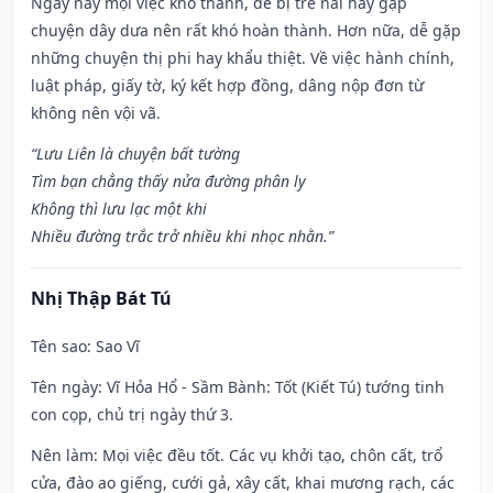
Ngày này mọi việc khó thành, dễ bị trễ nải hay gặp
chuyện dây dưa nên rất khó hoàn thành. Hơn nữa, dễ gặp
những chuyện thị phi hay khẩu thiệt. Về việc hành chính,
luật pháp, giấy tờ, ký kết hợp đồng, dâng nộp đơn từ
không nên vội vã.
“Lưu Liên là chuyện bất tường
Tìm bạn chẳng thấy nửa đường phân ly
Không thì lưu lạc một khi
Nhiều đường trắc trở nhiều khi nhọc nhằn.”
Nhị Thập Bát Tú
Tên sao
: Sao Vĩ
Tên ngày
: Vĩ Hỏa Hổ - Sầm Bành: Tốt (Kiết Tú) tướng tinh
con cọp, chủ trị ngày thứ 3.
Nên làm
: Mọi việc đều tốt. Các vụ khởi tạo, chôn cất, trổ
cửa, đào ao giếng, cưới gả, xây cất, khai mương rạch, các