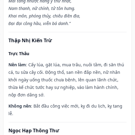
Mai táng nhược năng y thử nhật,
Nam thanh, nữ chính, tử tôn hưng.
Khai môn, phóng thủy, chiêu điền địa,
Đại đại công hầu, viễn bá danh.”
Thập Nhị Kiến Trừ
Trực Thâu
Nên làm
: Cấy lúa, gặt lúa, mua trâu, nuôi tằm, đi săn thú
cá, tu sửa cây cối. Động thổ, san nền đắp nền, nữ nhân
khởi ngày uống thuốc chưa bệnh, lên quan lãnh chức,
thừa kế chức tước hay sự nghiệp, vào làm hành chính,
nộp đơn dâng sớ.
Không nên
: Bắt đầu công việc mới, kỵ đi du lịch, kỵ tang
lễ.
Ngọc Hạp Thông Thư