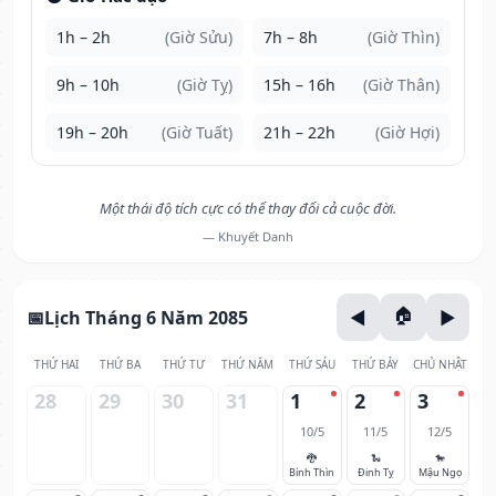
1h – 2h
(Giờ Sửu)
7h – 8h
(Giờ Thìn)
9h – 10h
(Giờ Tỵ)
15h – 16h
(Giờ Thân)
19h – 20h
(Giờ Tuất)
21h – 22h
(Giờ Hợi)
Một thái độ tích cực có thể thay đổi cả cuộc đời.
— Khuyết Danh
Lịch Tháng 6 Năm 2085
THỨ HAI
THỨ BA
THỨ TƯ
THỨ NĂM
THỨ SÁU
THỨ BẢY
CHỦ NHẬT
28
29
30
31
1
2
3
10/5
11/5
12/5
🐉
🐍
🐎
Bính Thìn
Đinh Tỵ
Mậu Ngọ