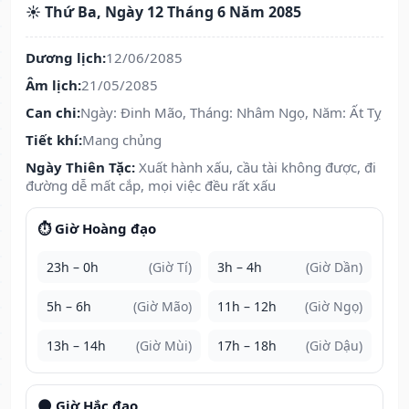
☀️ Thứ Ba, Ngày 12 Tháng 6 Năm 2085
Dương lịch:
12/06/2085
Âm lịch:
21/05/2085
Can chi:
Ngày: Đinh Mão, Tháng: Nhâm Ngọ, Năm: Ất Tỵ
Tiết khí:
Mang chủng
Ngày Thiên Tặc:
Xuất hành xấu, cầu tài không được, đi
đường dễ mất cắp, mọi việc đều rất xấu
⏱️ Giờ Hoàng đạo
23h – 0h
(Giờ Tí)
3h – 4h
(Giờ Dần)
5h – 6h
(Giờ Mão)
11h – 12h
(Giờ Ngọ)
13h – 14h
(Giờ Mùi)
17h – 18h
(Giờ Dậu)
🌑 Giờ Hắc đạo