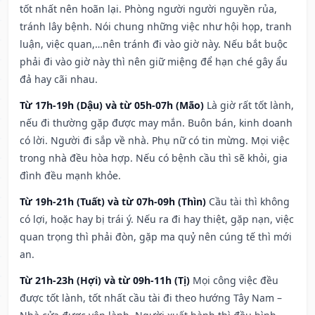
tốt nhất nên hoãn lại. Phòng người người nguyền rủa,
tránh lây bệnh. Nói chung những việc như hội họp, tranh
luận, việc quan,…nên tránh đi vào giờ này. Nếu bắt buộc
phải đi vào giờ này thì nên giữ miệng để hạn ché gây ẩu
đả hay cãi nhau.
Từ 17h-19h (Dậu) và từ 05h-07h (Mão)
Là giờ rất tốt lành,
nếu đi thường gặp được may mắn. Buôn bán, kinh doanh
có lời. Người đi sắp về nhà. Phụ nữ có tin mừng. Mọi việc
trong nhà đều hòa hợp. Nếu có bệnh cầu thì sẽ khỏi, gia
đình đều mạnh khỏe.
Từ 19h-21h (Tuất) và từ 07h-09h (Thìn)
Cầu tài thì không
có lợi, hoặc hay bị trái ý. Nếu ra đi hay thiệt, gặp nạn, việc
quan trọng thì phải đòn, gặp ma quỷ nên cúng tế thì mới
an.
Từ 21h-23h (Hợi) và từ 09h-11h (Tị)
Mọi công việc đều
được tốt lành, tốt nhất cầu tài đi theo hướng Tây Nam –