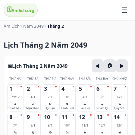
🗓️
Amlich.org
Âm Lịch
>
Năm 2049
>
Tháng 2
Lịch Tháng 2 Năm 2049
Lịch Tháng 2 Năm 2049
THỨ HAI
THỨ BA
THỨ TƯ
THỨ NĂM
THỨ SÁU
THỨ BẢY
CHỦ NHẬT
1
2
3
4
5
6
7
29/12
1/1
2/1
3/1
4/1
5/1
6/1
🐐
🐒
🐓
🐕
🐖
🐀
🐂
Đinh Mùi
Mậu Thân
Kỷ Dậu
Canh Tuất
Tân Hợi
Nhâm Tý
Quý Sửu
8
9
10
11
12
13
14
7/1
8/1
9/1
10/1
11/1
12/1
13/1
🐅
🐈
🐉
🐍
🐎
🐐
🐒