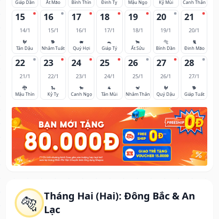
Giáp Dần
Ất Mão
Bính Thìn
Đinh Tỵ
Mậu Ngọ
Kỷ Mùi
Canh Thân
15
16
17
18
19
20
21
14/1
15/1
16/1
17/1
18/1
19/1
20/1
🐓
🐕
🐖
🐀
🐂
🐅
🐈
Tân Dậu
Nhâm Tuất
Quý Hợi
Giáp Tý
Ất Sửu
Bính Dần
Đinh Mão
22
23
24
25
26
27
28
21/1
22/1
23/1
24/1
25/1
26/1
27/1
🐉
🐍
🐎
🐐
🐒
🐓
🐕
Mậu Thìn
Kỷ Tỵ
Canh Ngọ
Tân Mùi
Nhâm Thân
Quý Dậu
Giáp Tuất
Tháng Hai (Hai): Đông Bắc & An
🐅
Lạc