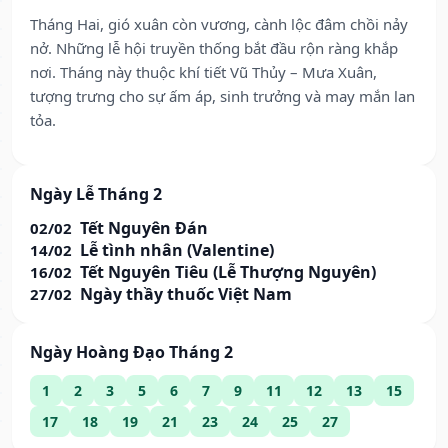
Tháng Hai, gió xuân còn vương, cành lộc đâm chồi nảy
nở. Những lễ hội truyền thống bắt đầu rộn ràng khắp
nơi. Tháng này thuộc khí tiết Vũ Thủy – Mưa Xuân,
tượng trưng cho sự ấm áp, sinh trưởng và may mắn lan
tỏa.
Ngày Lễ Tháng 2
Tết Nguyên Đán
02/02
Lễ tình nhân (Valentine)
14/02
Tết Nguyên Tiêu (Lễ Thượng Nguyên)
16/02
Ngày thầy thuốc Việt Nam
27/02
Ngày Hoàng Đạo Tháng 2
1
2
3
5
6
7
9
11
12
13
15
17
18
19
21
23
24
25
27