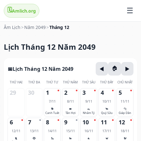
🗓️
Amlich.org
Âm Lịch
>
Năm 2049
>
Tháng 12
Lịch Tháng 12 Năm 2049
Lịch Tháng 12 Năm 2049
THỨ HAI
THỨ BA
THỨ TƯ
THỨ NĂM
THỨ SÁU
THỨ BẢY
CHỦ NHẬT
29
30
1
2
3
4
5
7/11
8/11
9/11
10/11
11/11
🐕
🐖
🐀
🐂
🐅
Canh Tuất
Tân Hợi
Nhâm Tý
Quý Sửu
Giáp Dần
6
7
8
9
10
11
12
12/11
13/11
14/11
15/11
16/11
17/11
18/11
🐈
🐉
🐍
🐎
🐐
🐒
🐓