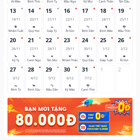
Ất Mão
Bính Thìn
Đinh Tỵ
Mậu Ngọ
Kỷ Mùi
Canh Thân
Tân Dậu
13
14
15
16
17
18
19
19/11
20/11
21/11
22/11
23/11
24/11
25/11
🐕
🐖
🐀
🐂
🐅
🐈
🐉
Nhâm Tuất
Quý Hợi
Giáp Tý
Ất Sửu
Bính Dần
Đinh Mão
Mậu Thìn
20
21
22
23
24
25
26
26/11
27/11
28/11
29/11
30/11
1/12
2/12
🐍
🐎
🐐
🐒
🐓
🐕
🐖
Kỷ Tỵ
Canh Ngọ
Tân Mùi
Nhâm Thân
Quý Dậu
Giáp Tuất
Ất Hợi
27
28
29
30
31
1
2
3/12
4/12
5/12
6/12
7/12
🐀
🐂
🐅
🐈
🐉
Bính Tý
Đinh Sửu
Mậu Dần
Kỷ Mão
Canh Thìn