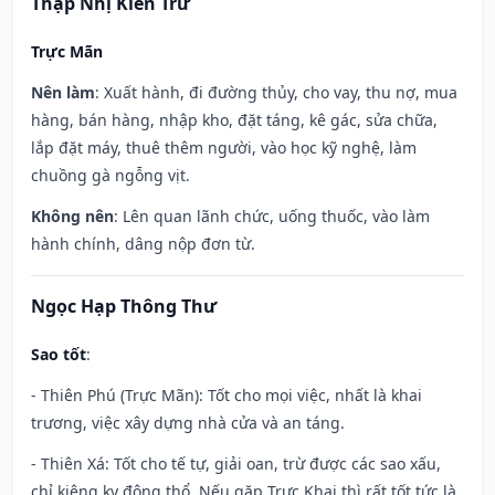
Thập Nhị Kiến Trừ
Trực Mãn
Nên làm
: Xuất hành, đi đường thủy, cho vay, thu nợ, mua
hàng, bán hàng, nhập kho, đặt táng, kê gác, sửa chữa,
lắp đặt máy, thuê thêm người, vào học kỹ nghệ, làm
chuồng gà ngỗng vịt.
Không nên
: Lên quan lãnh chức, uống thuốc, vào làm
hành chính, dâng nộp đơn từ.
Ngọc Hạp Thông Thư
Sao tốt
:
- Thiên Phú (Trực Mãn): Tốt cho mọi việc, nhất là khai
trương, việc xây dựng nhà cửa và an táng.
- Thiên Xá: Tốt cho tế tự, giải oan, trừ được các sao xấu,
chỉ kiêng kỵ động thổ. Nếu gặp Trực Khai thì rất tốt tức là