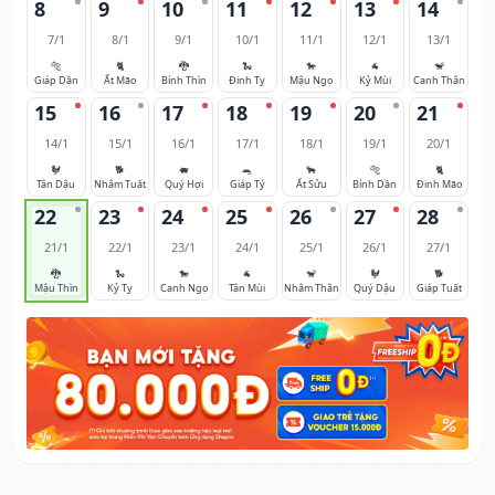
8
9
10
11
12
13
14
7/1
8/1
9/1
10/1
11/1
12/1
13/1
🐅
🐈
🐉
🐍
🐎
🐐
🐒
Giáp Dần
Ất Mão
Bính Thìn
Đinh Tỵ
Mậu Ngọ
Kỷ Mùi
Canh Thân
15
16
17
18
19
20
21
14/1
15/1
16/1
17/1
18/1
19/1
20/1
🐓
🐕
🐖
🐀
🐂
🐅
🐈
Tân Dậu
Nhâm Tuất
Quý Hợi
Giáp Tý
Ất Sửu
Bính Dần
Đinh Mão
22
23
24
25
26
27
28
21/1
22/1
23/1
24/1
25/1
26/1
27/1
🐉
🐍
🐎
🐐
🐒
🐓
🐕
Mậu Thìn
Kỷ Tỵ
Canh Ngọ
Tân Mùi
Nhâm Thân
Quý Dậu
Giáp Tuất