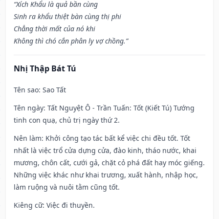
“Xích Khẩu là quả bần cùng
Sinh ra khẩu thiệt bàn cùng thị phi
Chẳng thời mất của nó khi
Không thì chó cắn phân ly vợ chồng.”
Nhị Thập Bát Tú
Tên sao
: Sao Tất
Tên ngày
: Tất Nguyệt Ô - Trần Tuấn: Tốt (Kiết Tú) Tướng
tinh con quạ, chủ trị ngày thứ 2.
Nên làm
: Khởi công tạo tác bất kể việc chi đều tốt. Tốt
nhất là việc trổ cửa dựng cửa, đào kinh, tháo nước, khai
mương, chôn cất, cưới gả, chặt cỏ phá đất hay móc giếng.
Những việc khác như khai trương, xuất hành, nhập học,
làm ruộng và nuôi tằm cũng tốt.
Kiêng cữ
: Việc đi thuyền.