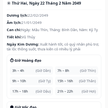
☀️ Thứ Hai, Ngày 22 Tháng 2 Năm 2049
Dương lịch:
22/02/2049
Âm lịch:
21/01/2049
Can chi:
Ngày: Mậu Thìn, Tháng: Bính Dần, Năm: Kỷ Tỵ
Tiết khí:
Vũ Thủy
Ngày Kim Dương:
Xuất hành tốt, có quý nhân phù trợ,
tài lộc thông suốt, thưa kiện có nhiều lý phải
⏱️ Giờ Hoàng đạo
3h – 4h
(Giờ Dần)
7h – 8h
(Giờ Thìn)
9h – 10h
(Giờ Tỵ)
15h – 16h
(Giờ Thân)
17h – 18h
(Giờ Dậu)
21h – 22h
(Giờ Hợi)
🌑 Giờ Hắc đạo