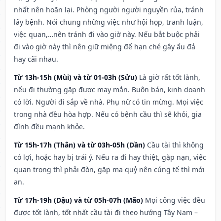
nhất nên hoãn lại. Phòng người người nguyền rủa, tránh
lây bệnh. Nói chung những việc như hội họp, tranh luận,
việc quan,…nên tránh đi vào giờ này. Nếu bắt buộc phải
đi vào giờ này thì nên giữ miệng để hạn ché gây ẩu đả
hay cãi nhau.
Từ 13h-15h (Mùi) và từ 01-03h (Sửu)
Là giờ rất tốt lành,
nếu đi thường gặp được may mắn. Buôn bán, kinh doanh
có lời. Người đi sắp về nhà. Phụ nữ có tin mừng. Mọi việc
trong nhà đều hòa hợp. Nếu có bệnh cầu thì sẽ khỏi, gia
đình đều mạnh khỏe.
Từ 15h-17h (Thân) và từ 03h-05h (Dần)
Cầu tài thì không
có lợi, hoặc hay bị trái ý. Nếu ra đi hay thiệt, gặp nạn, việc
quan trọng thì phải đòn, gặp ma quỷ nên cúng tế thì mới
an.
Từ 17h-19h (Dậu) và từ 05h-07h (Mão)
Mọi công việc đều
được tốt lành, tốt nhất cầu tài đi theo hướng Tây Nam –