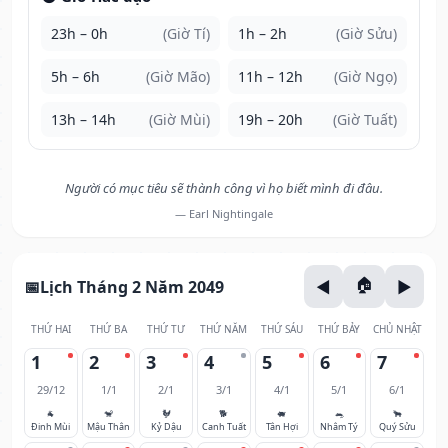
23h – 0h
(Giờ Tí)
1h – 2h
(Giờ Sửu)
5h – 6h
(Giờ Mão)
11h – 12h
(Giờ Ngọ)
13h – 14h
(Giờ Mùi)
19h – 20h
(Giờ Tuất)
Người có mục tiêu sẽ thành công vì họ biết mình đi đâu.
— Earl Nightingale
Lịch Tháng 2 Năm 2049
THỨ HAI
THỨ BA
THỨ TƯ
THỨ NĂM
THỨ SÁU
THỨ BẢY
CHỦ NHẬT
1
2
3
4
5
6
7
29/12
1/1
2/1
3/1
4/1
5/1
6/1
🐐
🐒
🐓
🐕
🐖
🐀
🐂
Đinh Mùi
Mậu Thân
Kỷ Dậu
Canh Tuất
Tân Hợi
Nhâm Tý
Quý Sửu