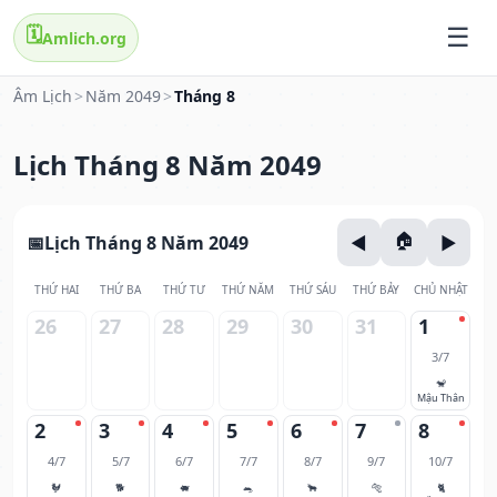
🗓️
Amlich.org
Âm Lịch
>
Năm 2049
>
Tháng 8
Lịch Tháng 8 Năm 2049
Lịch Tháng 8 Năm 2049
THỨ HAI
THỨ BA
THỨ TƯ
THỨ NĂM
THỨ SÁU
THỨ BẢY
CHỦ NHẬT
26
27
28
29
30
31
1
3/7
🐒
Mậu Thân
2
3
4
5
6
7
8
4/7
5/7
6/7
7/7
8/7
9/7
10/7
🐓
🐕
🐖
🐀
🐂
🐅
🐈