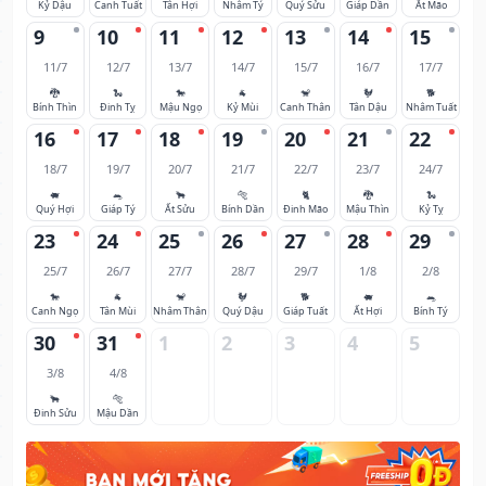
Kỷ Dậu
Canh Tuất
Tân Hợi
Nhâm Tý
Quý Sửu
Giáp Dần
Ất Mão
9
10
11
12
13
14
15
11/7
12/7
13/7
14/7
15/7
16/7
17/7
🐉
🐍
🐎
🐐
🐒
🐓
🐕
Bính Thìn
Đinh Tỵ
Mậu Ngọ
Kỷ Mùi
Canh Thân
Tân Dậu
Nhâm Tuất
16
17
18
19
20
21
22
18/7
19/7
20/7
21/7
22/7
23/7
24/7
🐖
🐀
🐂
🐅
🐈
🐉
🐍
Quý Hợi
Giáp Tý
Ất Sửu
Bính Dần
Đinh Mão
Mậu Thìn
Kỷ Tỵ
23
24
25
26
27
28
29
25/7
26/7
27/7
28/7
29/7
1/8
2/8
🐎
🐐
🐒
🐓
🐕
🐖
🐀
Canh Ngọ
Tân Mùi
Nhâm Thân
Quý Dậu
Giáp Tuất
Ất Hợi
Bính Tý
30
31
1
2
3
4
5
3/8
4/8
🐂
🐅
Đinh Sửu
Mậu Dần