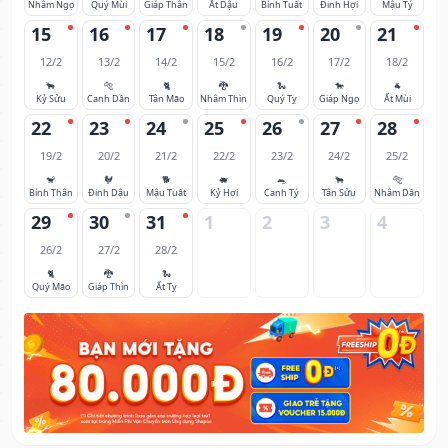
Nhâm Ngọ
Quý Mùi
Giáp Thân
Ất Dậu
Bính Tuất
Đinh Hợi
Mậu Tý
15
16
17
18
19
20
21
12/2
13/2
14/2
15/2
16/2
17/2
18/2
🐂
🐅
🐈
🐉
🐍
🐎
🐐
Kỷ Sửu
Canh Dần
Tân Mão
Nhâm Thìn
Quý Tỵ
Giáp Ngọ
Ất Mùi
22
23
24
25
26
27
28
19/2
20/2
21/2
22/2
23/2
24/2
25/2
🐒
🐓
🐕
🐖
🐀
🐂
🐅
Bính Thân
Đinh Dậu
Mậu Tuất
Kỷ Hợi
Canh Tý
Tân Sửu
Nhâm Dần
29
30
31
1
2
3
4
26/2
27/2
28/2
🐈
🐉
🐍
Quý Mão
Giáp Thìn
Ất Tỵ