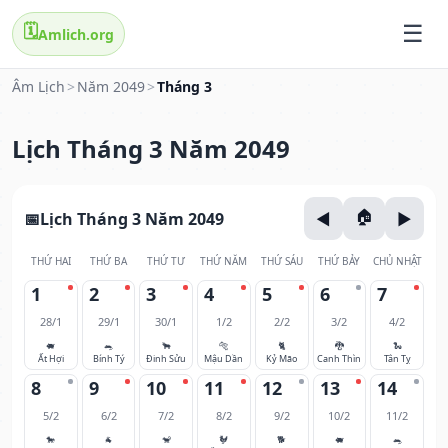
🗓️
Amlich.org
Âm Lịch
>
Năm 2049
>
Tháng 3
Lịch Tháng 3 Năm 2049
Lịch Tháng 3 Năm 2049
THỨ HAI
THỨ BA
THỨ TƯ
THỨ NĂM
THỨ SÁU
THỨ BẢY
CHỦ NHẬT
1
2
3
4
5
6
7
28/1
29/1
30/1
1/2
2/2
3/2
4/2
🐖
🐀
🐂
🐅
🐈
🐉
🐍
Ất Hợi
Bính Tý
Đinh Sửu
Mậu Dần
Kỷ Mão
Canh Thìn
Tân Tỵ
8
9
10
11
12
13
14
5/2
6/2
7/2
8/2
9/2
10/2
11/2
🐎
🐐
🐒
🐓
🐕
🐖
🐀