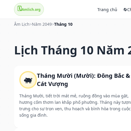
🗓️
Trang chủ
🔄
C
Amlich.org
Âm Lịch
>
Năm 2049
>
Tháng 10
Lịch Tháng 10 Năm 
Tháng Mười (Mười): Đông Bắc &
🐖
Cát Vượng
Tháng Mười, tiết trời mát mẻ, ruộng đồng vào mùa gặt,
hương cốm thơm lan khắp phố phường. Tháng này tượ
trưng cho sự trọn vẹn, thu hoạch và bình hòa trong cuộc
sống gia đình.