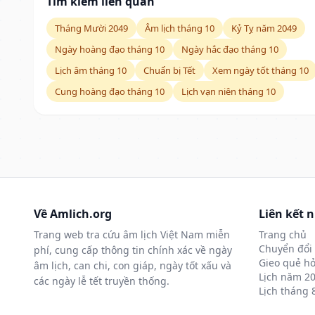
Tìm kiếm liên quan
Tháng Mười 2049
Âm lịch tháng 10
Kỷ Tỵ năm 2049
Ngày hoàng đạo tháng 10
Ngày hắc đạo tháng 10
Lịch âm tháng 10
Chuẩn bị Tết
Xem ngày tốt tháng 10
Cung hoàng đạo tháng 10
Lịch vạn niên tháng 10
Về Amlich.org
Liên kết 
Trang web tra cứu âm lịch Việt Nam miễn
Trang chủ
Chuyển đổi 
phí, cung cấp thông tin chính xác về ngày
Gieo quẻ hỏ
âm lịch, can chi, con giáp, ngày tốt xấu và
Lịch năm 2
các ngày lễ tết truyền thống.
Lịch tháng 