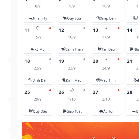
8/9
9/9
10/9
1
🐀
🐂
🐅
🐈
Nhâm Tý
Quý Sửu
Giáp Dần
Ấ
🌕
⭐
11
12
13
14
15/9
16/9
17/9
1
🐐
🐒
🐓
🐕
Kỷ Mùi
Canh Thân
Tân Dậu
Nh
⭐
18
19
20
21
22/9
23/9
24/9
2
🐅
🐈
🐉
🐍
Bính Dần
Đinh Mão
Mậu Thìn
🌙
25
26
27
28
29/9
1/10
2/10
3
🐓
🐕
🐖
🐀
Quý Dậu
Giáp Tuất
Ất Hợi
B