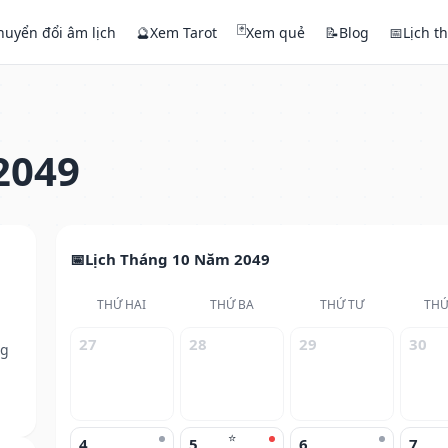
🃏
huyển đổi âm lịch
🔮
Xem Tarot
Xem quẻ
📝
Blog
📅
Lịch t
2049
Lịch Tháng 10 Năm 2049
THỨ HAI
THỨ BA
THỨ TƯ
THỨ
27
28
29
30
ng
⭐
4
5
6
7