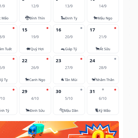
1/9
12/9
13/9
14/9
🐉
🐍
🐎
t Mão
Bính Thìn
Đinh Tỵ
Mậu Ngọ
15
16
17
8/9
19/9
20/9
21/9
🐖
🐀
🐂
âm Tuất
Quý Hợi
Giáp Tý
Ất Sửu
22
23
24
5/9
26/9
27/9
28/9
🐎
🐐
🐒
Kỷ Tỵ
Canh Ngọ
Tân Mùi
Nhâm Thân
⭐
29
30
31
/10
4/10
5/10
6/10
🐂
🐅
🐈
ính Tý
Đinh Sửu
Mậu Dần
Kỷ Mão