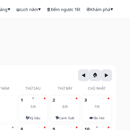
háng
📖
Lịch năm
🧧
Đếm ngược Tết
🧭
Khám phá
▼
▼
▼
 NĂM
THỨ SÁU
THỨ BẢY
CHỦ NHẬT
⭐
1
2
3
5/9
6/9
7/9
🐓
🐕
🐖
Kỷ Dậu
Canh Tuất
Tân Hợi
⭐
8
9
10