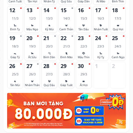
Canh Tuất
Tân Hợi
Nhâm Tý
Quý Sửu
Giáp Dần
Ất Mão
Bính Thìn
12
13
14
15
16
17
18
11/3
12/3
13/3
14/3
15/3
16/3
17/3
🐍
🐎
🐐
🐒
🐓
🐕
🐖
Đinh Tỵ
Mậu Ngọ
Kỷ Mùi
Canh Thân
Tân Dậu
Nhâm Tuất
Quý Hợi
19
20
21
22
23
24
25
18/3
19/3
20/3
21/3
22/3
23/3
24/3
🐀
🐂
🐅
🐈
🐉
🐍
🐎
Giáp Tý
Ất Sửu
Bính Dần
Đinh Mão
Mậu Thìn
Kỷ Tỵ
Canh Ngọ
26
27
28
29
30
1
2
25/3
26/3
27/3
28/3
29/3
🐐
🐒
🐓
🐕
🐖
Tân Mùi
Nhâm Thân
Quý Dậu
Giáp Tuất
Ất Hợi