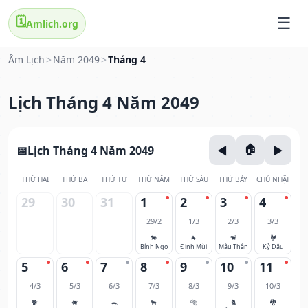
🗓️
Amlich.org
Âm Lịch
>
Năm 2049
>
Tháng 4
Lịch Tháng 4 Năm 2049
Lịch Tháng 4 Năm 2049
THỨ HAI
THỨ BA
THỨ TƯ
THỨ NĂM
THỨ SÁU
THỨ BẢY
CHỦ NHẬT
29
30
31
1
2
3
4
29/2
1/3
2/3
3/3
🐎
🐐
🐒
🐓
Bính Ngọ
Đinh Mùi
Mậu Thân
Kỷ Dậu
5
6
7
8
9
10
11
4/3
5/3
6/3
7/3
8/3
9/3
10/3
🐕
🐖
🐀
🐂
🐅
🐈
🐉