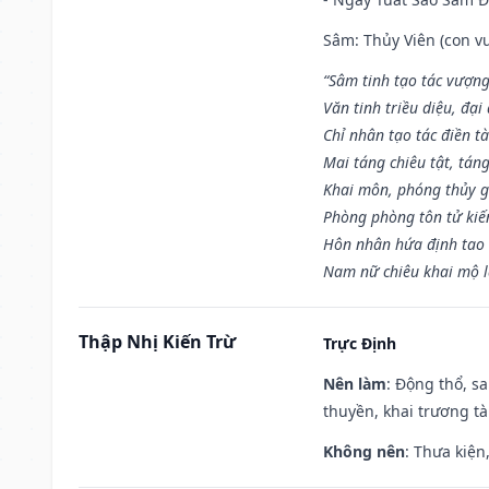
Sâm: Thủy Viên (con vư
“Sâm tinh tạo tác vượng
Văn tinh triều diệu, đạ
Chỉ nhân tạo tác điền t
Mai táng chiêu tật, tán
Khai môn, phóng thủy g
Phòng phòng tôn tử kiến
Hôn nhân hứa định tao 
Nam nữ chiêu khai mộ l
Thập Nhị Kiến Trừ
Trực Định
Nên làm
: Động thổ, s
thuyền, khai trương tà
Không nên
: Thưa kiện