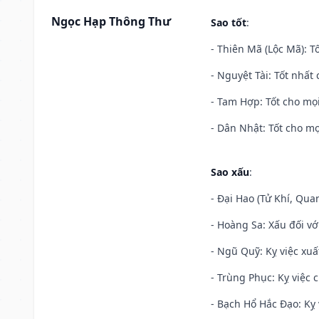
Ngọc Hạp Thông Thư
Sao tốt
:
- Thiên Mã (Lộc Mã): Tố
- Nguyệt Tài: Tốt nhất 
- Tam Hợp: Tốt cho mọi
- Dân Nhật: Tốt cho mọ
Sao xấu
:
- Đại Hao (Tử Khí, Qua
- Hoàng Sa: Xấu đối vớ
- Ngũ Quỹ: Kỵ việc xuấ
- Trùng Phục: Kỵ việc c
- Bạch Hổ Hắc Đạo: Kỵ 