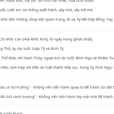
m, mười bốn, hai ba - Đi chơi còn thiệt, nữa là đi buôn”
 cất, cưới xin, vợ chồng xuất hành, xây nhà, xây mồ mả.
Tránh làm những công việc quan trọng, đi xa, ký kết hợp đồng, hay 
Chi khắc Can (Hỏa khắc Kim), là ngày hung (phạt nhật).
 Thổ, kỵ các tuổi: Giáp Tý và Bính Tý.
 Thổ khắc với hành Thủy, ngoại trừ các tuổi: Bính Ngọ và Nhâm T
i Mùi, tam hợp với Dần và Tuất thành Hỏa cục. Xung Tý, hình Ngọ, 
 chức cơ hư trướng” - Không nên tiến hành quay tơ để tránh cũi dệt
 thất chủ canh trương” - Không nên tiến hành lợp mái nhà để tránh 
ức ngày Hung.