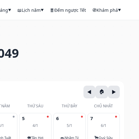
háng
📖
Lịch năm
🧧
Đếm ngược Tết
🧭
Khám phá
▼
▼
▼
049
 NĂM
THỨ SÁU
THỨ BẢY
CHỦ NHẬT
5
6
7
3/1
4/1
5/1
6/1
🐖
🐀
🐂
nh Tuất
Tân Hợi
Nhâm Tý
Quý Sửu