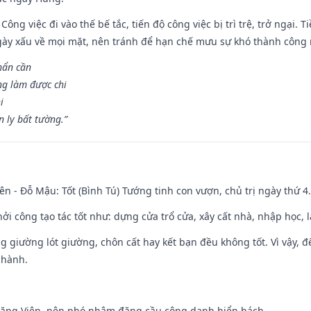
Công việc đi vào thế bế tắc, tiến độ công việc bị trì trệ, trở ngại. 
ày xấu về mọi mặt, nên tránh để hạn chế mưu sự khó thành công 
hẩn cần
ng làm được chi
i
 ly bất tường.”
ên - Đỗ Mậu: Tốt (Bình Tú) Tướng tinh con vượn, chủ trị ngày thứ 4.
hởi công tạo tác tốt như: dựng cửa trổ cửa, xây cất nhà, nhập học,
ng giường lót giường, chôn cất hay kết bạn đều không tốt. Vì vậy, 
 hành.
Đăng Viên, nên phó nhậm đặng cầu công danh hiển hách.