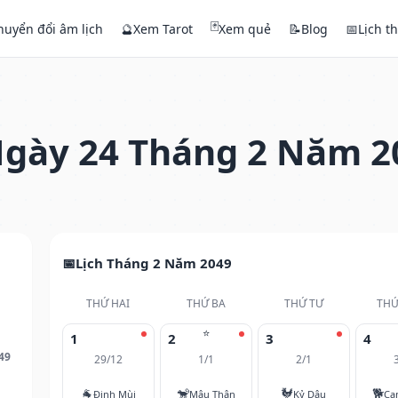
🃏
huyển đổi âm lịch
🔮
Xem Tarot
Xem quẻ
📝
Blog
📅
Lịch t
gày 24 Tháng 2 Năm 2
Lịch Tháng 2 Năm 2049
THỨ HAI
THỨ BA
THỨ TƯ
THỨ
⭐
1
2
3
4
49
29/12
1/1
2/1
🐐
🐒
🐓
🐕
Đinh Mùi
Mậu Thân
Kỷ Dậu
Ca