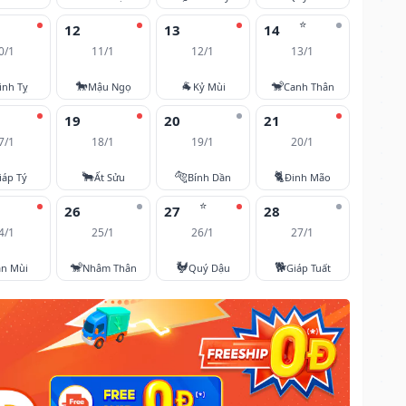
⭐
12
13
14
0/1
11/1
12/1
13/1
🐎
🐐
🐒
inh Tỵ
Mậu Ngọ
Kỷ Mùi
Canh Thân
19
20
21
7/1
18/1
19/1
20/1
🐂
🐅
🐈
iáp Tý
Ất Sửu
Bính Dần
Đinh Mão
⭐
26
27
28
4/1
25/1
26/1
27/1
🐒
🐓
🐕
ân Mùi
Nhâm Thân
Quý Dậu
Giáp Tuất