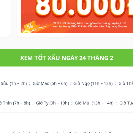
XEM TỐT XẤU NGÀY 24 THÁNG 2
 Sửu (1h – 2h)
;
Giờ Mão (5h – 6h)
;
Giờ Ngọ (11h – 12h)
;
Giờ Th
ờ Thìn (7h – 8h)
;
Giờ Tỵ (9h – 10h)
;
Giờ Mùi (13h – 14h)
;
Giờ Tu