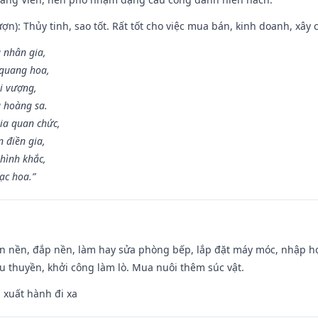
ợn): Thủy tinh, sao tốt. Rất tốt cho việc mua bán, kinh doanh, xây c
 nhân gia,
i quang hoa,
ài vượng,
g hoàng sa.
ia quan chức,
 điền gia,
hình khắc,
ạc hoa.”
an nền, đắp nền, làm hay sửa phòng bếp, lắp đặt máy móc, nhập họ
u thuyền, khởi công làm lò. Mua nuôi thêm súc vật.
, xuất hành đi xa