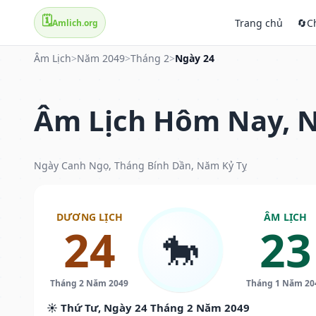
🗓️
Trang chủ
🔄
C
Amlich.org
Âm Lịch
>
Năm 2049
>
Tháng 2
>
Ngày 24
Âm Lịch Hôm Nay, N
Ngày Canh Ngọ, Tháng Bính Dần, Năm Kỷ Tỵ
DƯƠNG LỊCH
ÂM LỊCH
24
23
🐎
Tháng 2 Năm 2049
Tháng 1 Năm 20
☀️ Thứ Tư, Ngày 24 Tháng 2 Năm 2049