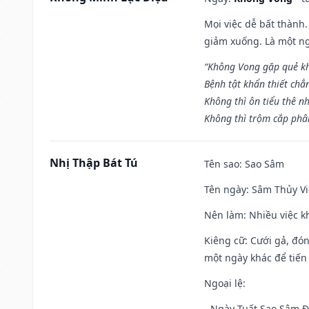
Mọi việc dễ bất thành. 
giảm xuống. Là một ng
“Không Vong gặp quẻ k
Bệnh tật khẩn thiết chẳ
Không thì ôn tiểu thê nh
Không thì trộm cắp phân
Nhị Thập Bát Tú
Tên sao
: Sao Sâm
Tên ngày
: Sâm Thủy Vi
Nên làm
: Nhiều việc k
Kiêng cữ
: Cưới gả, đó
một ngày khác để tiến
Ngoại lệ
:
- Ngày Tuất Sao Sâm 