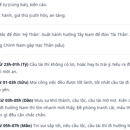
tế tự (cúng bái), kiện cáo.
 hành, giá thú (cưới hỏi), an táng.
ắc để đón 'Hỷ Thần'. Xuất hành hướng Tây Nam để đón 'Tài Thần'.
g Chính Nam gặp Hạc Thần (xấu)
ừ 23h-01h (Tý)
Cầu tài thì không có lợi, hoặc hay bị trái ý. Nếu ra 
ì mới an.
ừ 01-03h (Sửu)
Mọi công việc đều được tốt lành, tốt nhất cầu tài
h yên.
từ 03h-05h (Dần)
Mưu sự khó thành, cầu lộc, cầu tài mờ mịt. Kiện c
 đi hướng Nam thì tìm nhanh mới thấy. Đề phòng tranh cãi, mâu t
ệc gì đều cần chắc chắn.
từ 05h-07h (Mão)
Tin vui sắp tới, nếu cầu lộc, cầu tài thì đi hướn