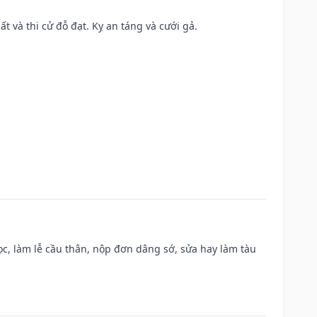
ất và thi cử đỗ đạt. Kỵ an táng và cưới gả.
c, làm lễ cầu thân, nộp đơn dâng sớ, sửa hay làm tàu