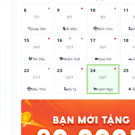
8
9
10
11
7/1
8/1
9/1
1
🐅
🐈
🐉
🐍
Giáp Dần
Ất Mão
Bính Thìn
Đ
⭐
15
16
17
18
14/1
15/1
16/1
1
🐓
🐕
🐖
🐀
Tân Dậu
Nhâm Tuất
Quý Hợi
G
22
23
24
25
21/1
22/1
23/1
2
🐉
🐍
🐎
🐐
Mậu Thìn
Kỷ Tỵ
Canh Ngọ
T