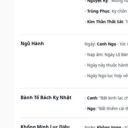
-
Nguyệt Kỵ
: “Mùng nă
-
Trùng Phục
: Kỵ chôn
-
Kim Thần Thất Sát
: 
Ngũ Hành
Ngày:
Canh Ngọ
- tức 
- Nạp âm: Ngày Lộ Bàng
- Ngày này thuộc hành
- Ngày Ngọ lục hợp vớ
Bành Tổ Bách Kỵ Nhật
-
Canh
: “Bất kinh lạc
-
Ngọ
: “Bất thiêm cái
Khổng Minh Lục Diệu
Ngày:
Không Vong
- t