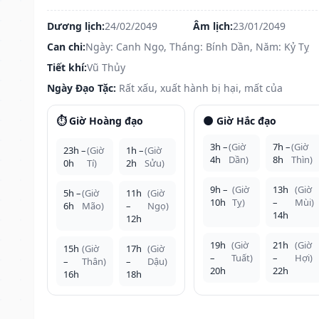
Dương lịch:
24/02/2049
Âm lịch:
23/01/2049
Can chi:
Ngày: Canh Ngọ, Tháng: Bính Dần, Năm: Kỷ Tỵ
Tiết khí:
Vũ Thủy
Ngày Đạo Tặc:
Rất xấu, xuất hành bị hại, mất của
⏱️ Giờ Hoàng đạo
🌑 Giờ Hắc đạo
3h –
(Giờ
7h –
(Giờ
23h –
(Giờ
1h –
(Giờ
4h
Dần)
8h
Thìn)
0h
Tí)
2h
Sửu)
9h –
(Giờ
13h
(Giờ
5h –
(Giờ
11h
(Giờ
10h
Tỵ)
–
Mùi)
6h
Mão)
–
Ngọ)
14h
12h
19h
(Giờ
21h
(Giờ
15h
(Giờ
17h
(Giờ
–
Tuất)
–
Hợi)
–
Thân)
–
Dậu)
20h
22h
16h
18h