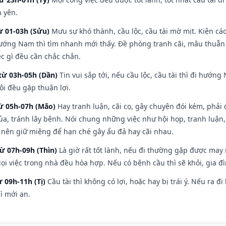
h yên.
ừ 01-03h (Sửu)
Mưu sự khó thành, cầu lộc, cầu tài mờ mịt. Kiện cáo
hướng Nam thì tìm nhanh mới thấy. Đề phòng tranh cãi, mâu thuẫn
ệc gì đều cần chắc chắn.
từ 03h-05h (Dần)
Tin vui sắp tới, nếu cầu lộc, cầu tài thì đi hướ
ôi đều gặp thuận lợi.
từ 05h-07h (Mão)
Hay tranh luận, cãi cọ, gây chuyện đói kém, phải
a, tránh lây bệnh. Nói chung những việc như hội họp, tranh luận,
ì nên giữ miệng để hạn ché gây ẩu đả hay cãi nhau.
từ 07h-09h (Thìn)
Là giờ rất tốt lành, nếu đi thường gặp được may
ọi việc trong nhà đều hòa hợp. Nếu có bệnh cầu thì sẽ khỏi, gia 
ừ 09h-11h (Tị)
Cầu tài thì không có lợi, hoặc hay bị trái ý. Nếu ra đ
ì mới an.