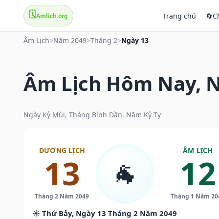
🗓️
Trang chủ
🔄
C
Amlich.org
Âm Lịch
>
Năm 2049
>
Tháng 2
>
Ngày 13
Âm Lịch Hôm Nay, N
Ngày Kỷ Mùi, Tháng Bính Dần, Năm Kỷ Tỵ
DƯƠNG LỊCH
ÂM LỊCH
13
12
🐐
Tháng 2 Năm 2049
Tháng 1 Năm 20
☀️ Thứ Bảy, Ngày 13 Tháng 2 Năm 2049