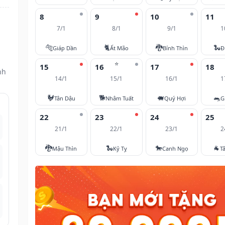
8
9
10
11
7/1
8/1
9/1
1
🐅
🐈
🐉
🐍
Giáp Dần
Ất Mão
Bính Thìn
Đ
⭐
15
16
17
18
nh
14/1
15/1
16/1
1
🐓
🐕
🐖
🐀
Tân Dậu
Nhâm Tuất
Quý Hợi
G
22
23
24
25
21/1
22/1
23/1
2
🐉
🐍
🐎
🐐
Mậu Thìn
Kỷ Tỵ
Canh Ngọ
T