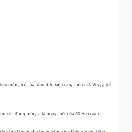
háo nước, trổ cửa, đầu đơn kiện cáo, chôn cất. Vì vậy, để
ng cực đúng mức, vì là ngày chót của 60 Hoa giáp.
khởi công làm lò nhuộm lò gốm, chia lãnh gia tài. Nên: