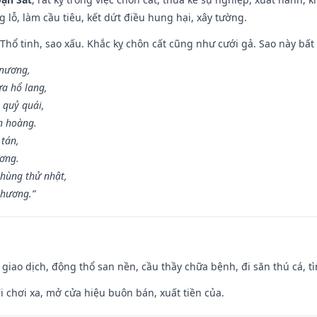
g lỗ, làm cầu tiêu, kết dứt điều hung hại, xây tường.
 Thổ tinh, sao xấu. Khắc kỵ chôn cất cũng như cưới gả. Sao này bất l
 nương,
a hổ lang,
 quỷ quái,
n hoàng.
 tán,
ương.
hùng thử nhật,
 hương.”
, giao dịch, động thổ san nền, cầu thầy chữa bệnh, đi săn thú cá, 
đi chơi xa, mở cửa hiệu buôn bán, xuất tiền của.