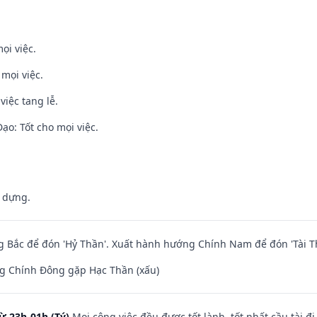
ọi việc.
 mọi việc.
việc tang lễ.
o: Tốt cho mọi việc.
y dựng.
 Bắc để đón 'Hỷ Thần'. Xuất hành hướng Chính Nam để đón 'Tài T
g Chính Đông gặp Hạc Thần (xấu)
ừ 23h-01h (Tý)
Mọi công việc đều được tốt lành, tốt nhất cầu tài