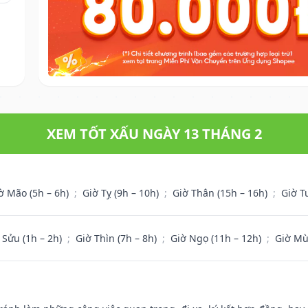
XEM TỐT XẤU NGÀY 13 THÁNG 2
ờ Mão (5h – 6h)
;
Giờ Tỵ (9h – 10h)
;
Giờ Thân (15h – 16h)
;
Giờ T
 Sửu (1h – 2h)
;
Giờ Thìn (7h – 8h)
;
Giờ Ngọ (11h – 12h)
;
Giờ Mù