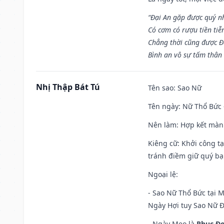
“Đại An gặp được quý n
Có cơm có rượu tiền tiễ
Chẳng thời cũng được Đ
Bình an vô sự tấm thân
Nhị Thập Bát Tú
Tên sao
: Sao Nữ
Tên ngày
: Nữ Thổ Bức 
Nên làm
: Hợp kết màn
Kiêng cữ
: Khởi công t
tránh điềm giữ quý bạ
Ngoại lệ
:
- Sao Nữ Thổ Bức tại 
Ngày Hợi tuy Sao Nữ 
- Ngày Mẹo là
Phục Đo