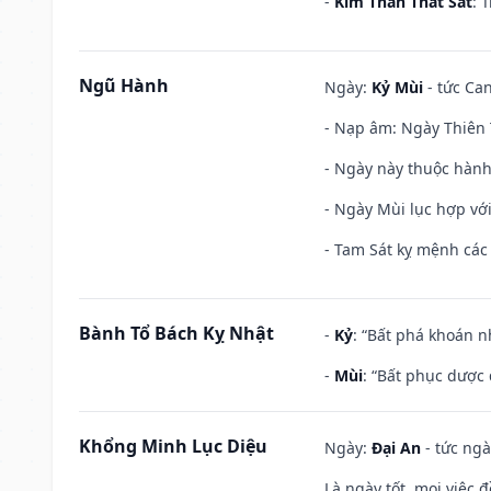
-
Kim Thần Thất Sát
: 
Ngũ Hành
Ngày:
Kỷ Mùi
- tức Can
- Nạp âm: Ngày Thiên 
- Ngày này thuộc hành
- Ngày Mùi lục hợp vớ
- Tam Sát kỵ mệnh các 
Bành Tổ Bách Kỵ Nhật
-
Kỷ
: “Bất phá khoán 
-
Mùi
: “Bất phục dược
Khổng Minh Lục Diệu
Ngày:
Đại An
- tức ngà
Là ngày tốt, mọi việc