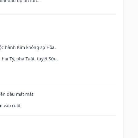
bắt đầu dự án lớn...
uộc hành Kim không sợ Hỏa.
hại Tý, phá Tuất, tuyệt Sửu.
 bên đều mất mát
m vào ruột