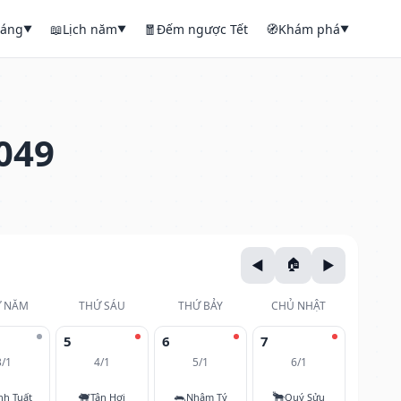
háng
📖
Lịch năm
🧧
Đếm ngược Tết
🧭
Khám phá
▼
▼
▼
049
 NĂM
THỨ SÁU
THỨ BẢY
CHỦ NHẬT
5
6
7
3/1
4/1
5/1
6/1
🐖
🐀
🐂
nh Tuất
Tân Hợi
Nhâm Tý
Quý Sửu