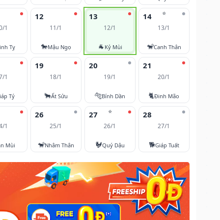
⭐
12
13
14
0/1
11/1
12/1
13/1
🐎
🐐
🐒
inh Tỵ
Mậu Ngọ
Kỷ Mùi
Canh Thân
19
20
21
7/1
18/1
19/1
20/1
🐂
🐅
🐈
iáp Tý
Ất Sửu
Bính Dần
Đinh Mão
⭐
26
27
28
4/1
25/1
26/1
27/1
🐒
🐓
🐕
ân Mùi
Nhâm Thân
Quý Dậu
Giáp Tuất