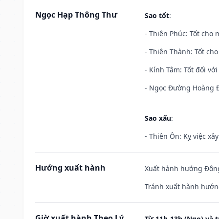
Ngọc Hạp Thông Thư
Sao tốt
:
- Thiên Phúc: Tốt cho m
- Thiên Thành: Tốt cho
- Kính Tâm: Tốt đối với 
- Ngọc Đường Hoàng Đạ
Sao xấu
:
- Thiên Ôn: Kỵ việc xâ
Hướng xuất hành
Xuất hành hướng Đông
Tránh xuất hành hướn
Giờ xuất hành Theo Lý
Từ 11h-13h (Ngọ) và t