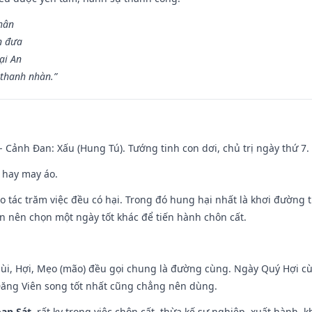
hân
n đưa
ại An
 thanh nhàn.”
- Cảnh Đan: Xấu (Hung Tú). Tướng tinh con dơi, chủ trị ngày thứ 7.
 hay may áo.
ạo tác trăm việc đều có hại. Trong đó hung hại nhất là khơi đường t
n nên chọn một ngày tốt khác để tiến hành chôn cất.
Mùi, Hợi, Mẹo (mão) đều gọi chung là đường cùng. Ngày Quý Hợi cù
Đăng Viên song tốt nhất cũng chẳng nên dùng.
ạn Sát
, rất kỵ trong việc chôn cất, thừa kế sự nghiệp, xuất hành, 