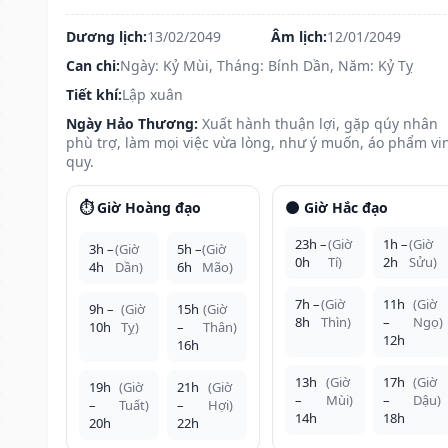
Dương lịch:
13/02/2049
Âm lịch:
12/01/2049
Can chi:
Ngày: Kỷ Mùi, Tháng: Bính Dần, Năm: Kỷ Tỵ
Tiết khí:
Lập xuân
Ngày Hảo Thương:
Xuất hành thuận lợi, gặp qúy nhân
phù trợ, làm mọi việc vừa lòng, như ý muốn, áo phẩm vi
quy.
⏱️ Giờ Hoàng đạo
🌑 Giờ Hắc đạo
23h –
(Giờ
1h –
(Giờ
3h –
(Giờ
5h –
(Giờ
0h
Tí)
2h
Sửu)
4h
Dần)
6h
Mão)
7h –
(Giờ
11h
(Giờ
9h –
(Giờ
15h
(Giờ
8h
Thìn)
–
Ngọ)
10h
Tỵ)
–
Thân)
12h
16h
13h
(Giờ
17h
(Giờ
19h
(Giờ
21h
(Giờ
–
Mùi)
–
Dậu)
–
Tuất)
–
Hợi)
14h
18h
20h
22h