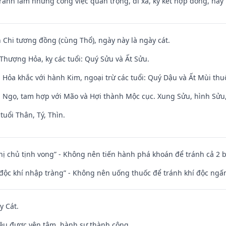
Tránh làm những công việc quan trọng, đi xa, ký kết hợp đồng, hay 
 Chi tương đồng (cùng Thổ), ngày này là ngày cát.
Thượng Hỏa, kỵ các tuổi: Quý Sửu và Ất Sửu.
 Hỏa khắc với hành Kim, ngoại trừ các tuổi: Quý Dậu và Ất Mùi th
i Ngọ, tam hợp với Mão và Hợi thành Mộc cục. Xung Sửu, hình Sửu, 
tuổi Thân, Tý, Thìn.
nhị chủ tịnh vong” - Không nên tiến hành phá khoán để tránh cả 2
 độc khí nhập tràng” - Không nên uống thuốc để tránh khí độc ngấ
y Cát.
 đều được yên tâm, hành sự thành công.