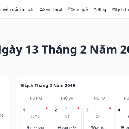
🃏
huyển đổi âm lịch
🔮
Xem Tarot
Xem quẻ
📝
Blog
📅
Lịch t
gày 13 Tháng 2 Năm 2
Lịch Tháng 2 Năm 2049
THỨ HAI
THỨ BA
THỨ TƯ
THỨ
⭐
1
2
3
4
49
29/12
1/1
2/1
🐐
🐒
🐓
🐕
Đinh Mùi
Mậu Thân
Kỷ Dậu
Ca