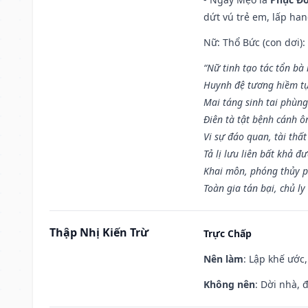
dứt vú trẻ em, lấp han
Nữ: Thổ Bức (con dơi):
“Nữ tinh tạo tác tổn bà
Huynh đệ tương hiềm tự
Mai táng sinh tai phùng
Điên tà tật bệnh cánh ô
Vi sự đáo quan, tài thất
Tả lị lưu liên bất khả đ
Khai môn, phóng thủy p
Toàn gia tán bại, chủ ly
Thập Nhị Kiến Trừ
Trực Chấp
Nên làm
: Lập khế ước
Không nên
: Dời nhà, 