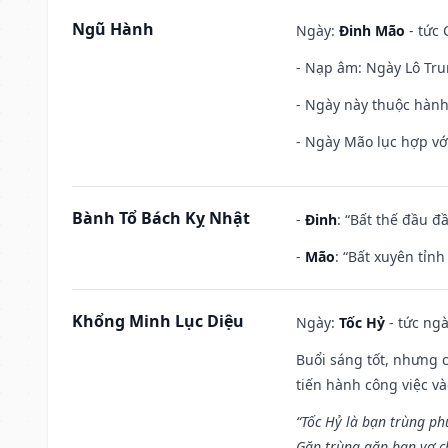
Ngũ Hành
Ngày:
Đinh Mão
- tức 
- Nạp âm: Ngày Lô Tru
- Ngày này thuộc hành
- Ngày Mão lục hợp với
Bành Tổ Bách Kỵ Nhật
-
Đinh
: “Bất thế đầu đ
-
Mão
: “Bất xuyên tỉn
Khổng Minh Lục Diệu
Ngày:
Tốc Hỷ
- tức ngà
Buổi sáng tốt, nhưng 
tiến hành công việc v
“Tốc Hỷ là bạn trùng p
Gặp trùng gặp bạn vợ c