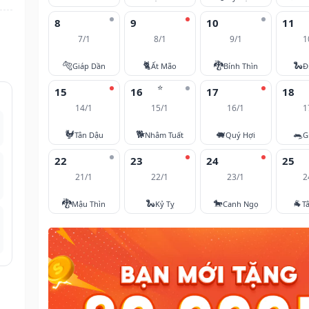
8
9
10
11
7/1
8/1
9/1
1
🐅
🐈
🐉
🐍
Giáp Dần
Ất Mão
Bính Thìn
Đ
⭐
15
16
17
18
14/1
15/1
16/1
1
🐓
🐕
🐖
🐀
Tân Dậu
Nhâm Tuất
Quý Hợi
G
22
23
24
25
21/1
22/1
23/1
2
🐉
🐍
🐎
🐐
Mậu Thìn
Kỷ Tỵ
Canh Ngọ
T