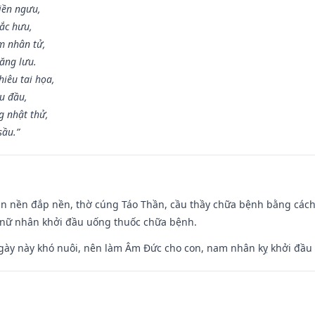
điền ngưu,
ắc hưu,
m nhân tử,
năng lưu.
iêu tai họa,
ễu đầu,
 nhật thử,
sầu.”
an nền đắp nền, thờ cúng Táo Thần, cầu thầy chữa bệnh bằng cách
 nữ nhân khởi đầu uống thuốc chữa bệnh.
gày này khó nuôi, nên làm Âm Đức cho con, nam nhân kỵ khởi đầu