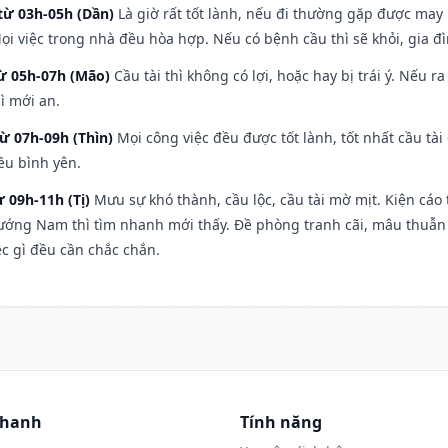
từ 03h-05h (Dần)
Là giờ rất tốt lành, nếu đi thường gặp được may
ọi việc trong nhà đều hòa hợp. Nếu có bệnh cầu thì sẽ khỏi, gia 
từ 05h-07h (Mão)
Cầu tài thì không có lợi, hoặc hay bị trái ý. Nếu r
ì mới an.
từ 07h-09h (Thìn)
Mọi công việc đều được tốt lành, tốt nhất cầu t
ều bình yên.
ừ 09h-11h (Tị)
Mưu sự khó thành, cầu lộc, cầu tài mờ mịt. Kiện cáo 
hướng Nam thì tìm nhanh mới thấy. Đề phòng tranh cãi, mâu thuẫn
ệc gì đều cần chắc chắn.
nhanh
Tính năng