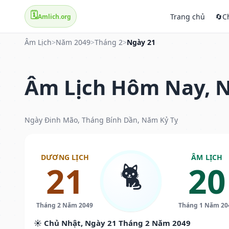
🗓️
Trang chủ
🔄
C
Amlich.org
Âm Lịch
>
Năm 2049
>
Tháng 2
>
Ngày 21
Âm Lịch Hôm Nay, N
Ngày Đinh Mão, Tháng Bính Dần, Năm Kỷ Tỵ
DƯƠNG LỊCH
ÂM LỊCH
🐈
21
20
Tháng 2 Năm 2049
Tháng 1 Năm 20
☀️ Chủ Nhật, Ngày 21 Tháng 2 Năm 2049