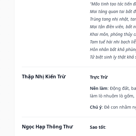
“Mão tinh tạo tác tiến 
Mai táng quan tai bất đ
Trùng tang nhị nhật, ta
Mại tận điền viên, bất 
Khai môn, phóng thủy ch
Tam tuế hài nhi bạch li
Hôn nhân bất khả phùng
Tử biệt sinh ly thật khả 
Thập Nhị Kiến Trừ
Trực Trừ
Nên làm
: Động đất, b
làm lò nhuộm lò gốm,
Chú ý
: Đẻ con nhằm n
Ngọc Hạp Thông Thư
Sao tốt
: