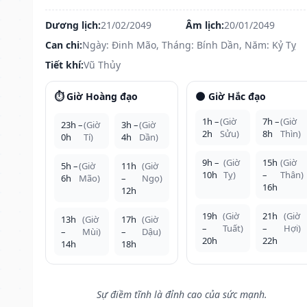
Dương lịch:
21/02/2049
Âm lịch:
20/01/2049
Can chi:
Ngày: Đinh Mão, Tháng: Bính Dần, Năm: Kỷ Tỵ
Tiết khí:
Vũ Thủy
⏱️ Giờ Hoàng đạo
🌑 Giờ Hắc đạo
1h –
(Giờ
7h –
(Giờ
23h –
(Giờ
3h –
(Giờ
2h
Sửu)
8h
Thìn)
0h
Tí)
4h
Dần)
9h –
(Giờ
15h
(Giờ
5h –
(Giờ
11h
(Giờ
10h
Tỵ)
–
Thân)
6h
Mão)
–
Ngọ)
16h
12h
19h
(Giờ
21h
(Giờ
13h
(Giờ
17h
(Giờ
–
Tuất)
–
Hợi)
–
Mùi)
–
Dậu)
20h
22h
14h
18h
Sự điềm tĩnh là đỉnh cao của sức mạnh.