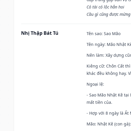
Có tài có lộc hẳn hoi
Cầu gì cũng được mừng 
Nhị Thập Bát Tú
Tên sao
: Sao Mão
Tên ngày
: Mão Nhật Kê
Nên làm
: Xây dựng cũ
Kiêng cữ
: Chôn Cất th
khác đều không hay. Vì
Ngoại lệ
:
- Sao Mão Nhật Kê tại 
mất tiền của.
- Hợp với 8 ngày là Ất
Mão: Nhật Kê (con gà):