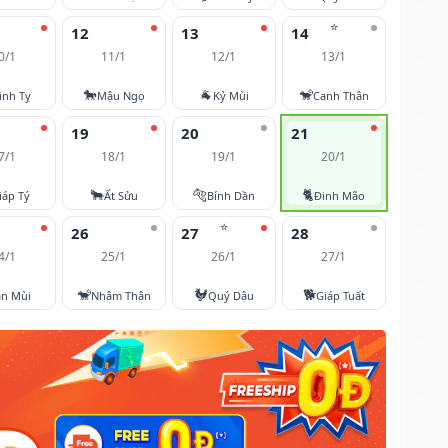
⭐
12
13
14
0/1
11/1
12/1
13/1
🐎
🐐
🐒
inh Tỵ
Mậu Ngọ
Kỷ Mùi
Canh Thân
19
20
21
7/1
18/1
19/1
20/1
🐂
🐅
🐈
iáp Tý
Ất Sửu
Bính Dần
Đinh Mão
⭐
26
27
28
4/1
25/1
26/1
27/1
🐒
🐓
🐕
ân Mùi
Nhâm Thân
Quý Dậu
Giáp Tuất