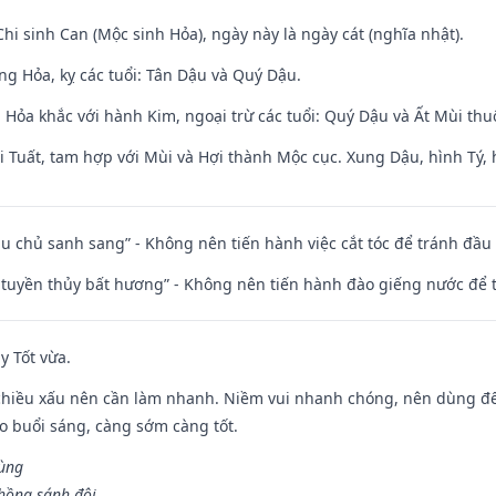
Chi sinh Can (Mộc sinh Hỏa), ngày này là ngày cát (nghĩa nhật).
ng Hỏa, kỵ các tuổi: Tân Dậu và Quý Dậu.
 Hỏa khắc với hành Kim, ngoại trừ các tuổi: Quý Dậu và Ất Mùi t
 Tuất, tam hợp với Mùi và Hợi thành Mộc cục. Xung Dậu, hình Tý, 
ầu chủ sanh sang” - Không nên tiến hành việc cắt tóc để tránh đầu
h tuyền thủy bất hương” - Không nên tiến hành đào giếng nước để
y Tốt vừa.
chiều xấu nên cần làm nhanh. Niềm vui nhanh chóng, nên dùng để 
ào buổi sáng, càng sớm càng tốt.
hùng
hồng sánh đôi