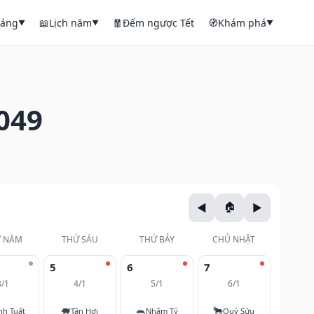
háng
📖
Lịch năm
🧧
Đếm ngược Tết
🧭
Khám phá
▼
▼
▼
049
 NĂM
THỨ SÁU
THỨ BẢY
CHỦ NHẬT
5
6
7
3/1
4/1
5/1
6/1
🐖
🐀
🐂
nh Tuất
Tân Hợi
Nhâm Tý
Quý Sửu