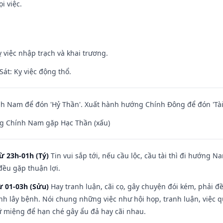
i việc.
 việc nhập trạch và khai trương.
át: Kỵ việc động thổ.
h Nam để đón 'Hỷ Thần'. Xuất hành hướng Chính Đông để đón 'Tài
g Chính Nam gặp Hạc Thần (xấu)
ừ 23h-01h (Tý)
Tin vui sắp tới, nếu cầu lộc, cầu tài thì đi hướng 
đều gặp thuận lợi.
ừ 01-03h (Sửu)
Hay tranh luận, cãi cọ, gây chuyện đói kém, phải đ
nh lây bệnh. Nói chung những việc như hội họp, tranh luận, việc q
iữ miệng để hạn ché gây ẩu đả hay cãi nhau.