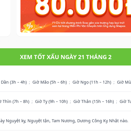
XEM TỐT XẤU NGÀY 21 THÁNG 2
 Dần (3h – 4h)
;
Giờ Mão (5h – 6h)
;
Giờ Ngọ (11h – 12h)
;
Giờ Mù
ờ Thìn (7h – 8h)
;
Giờ Tỵ (9h – 10h)
;
Giờ Thân (15h – 16h)
;
Giờ T
 Nguyệt kỵ, Nguyệt tận, Tam Nương, Dương Công Kỵ Nhật nào.