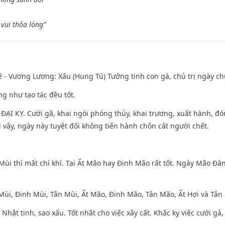
vui thỏa lòng”
 - Vương Lương: Xấu (Hung Tú) Tướng tinh con gà, chủ trị ngày ch
ng như tạo tác đều tốt.
ì ĐẠI KỴ. Cưới gã, khai ngòi phóng thủy, khai trương, xuất hành, đó
 vậy, ngày này tuyệt đối không tiến hành chôn cất người chết.
Mùi thì mất chí khí. Tại Ất Mão hay Đinh Mão rất tốt. Ngày Mão Đă
 Mùi, Đinh Mùi, Tân Mùi, Ất Mão, Đinh Mão, Tân Mão, Ất Hợi và Tân 
 Nhật tinh, sao xấu. Tốt nhất cho việc xây cất. Khắc kỵ việc cưới g