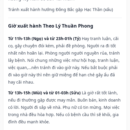
Tránh xuất hành hướng Đông Bắc gặp Hạc Thần (xấu)
Giờ xuất hành Theo Lý Thuần Phong
Từ 11h-13h (Ngọ) và từ 23h-01h (Tý)
Hay tranh luận, cãi
cọ, gây chuyện đói kém, phải đề phòng. Người ra đi tốt
nhất nên hoãn lại. Phòng người người nguyền rủa, tránh
lây bệnh. Nói chung những việc như hội họp, tranh luận,
việc quan,…nên tránh đi vào giờ này. Nếu bắt buộc phải
đi vào giờ này thì nên giữ miệng để hạn ché gây ẩu đả
hay cãi nhau.
Từ 13h-15h (Mùi) và từ 01-03h (Sửu)
Là giờ rất tốt lành,
nếu đi thường gặp được may mắn. Buôn bán, kinh doanh
có lời. Người đi sắp về nhà. Phụ nữ có tin mừng. Mọi việc
trong nhà đều hòa hợp. Nếu có bệnh cầu thì sẽ khỏi, gia
đình đều mạnh khỏe.