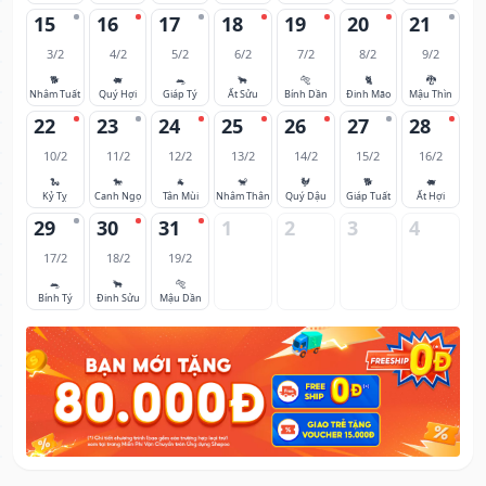
15
16
17
18
19
20
21
3/2
4/2
5/2
6/2
7/2
8/2
9/2
🐕
🐖
🐀
🐂
🐅
🐈
🐉
Nhâm Tuất
Quý Hợi
Giáp Tý
Ất Sửu
Bính Dần
Đinh Mão
Mậu Thìn
22
23
24
25
26
27
28
10/2
11/2
12/2
13/2
14/2
15/2
16/2
🐍
🐎
🐐
🐒
🐓
🐕
🐖
Kỷ Tỵ
Canh Ngọ
Tân Mùi
Nhâm Thân
Quý Dậu
Giáp Tuất
Ất Hợi
29
30
31
1
2
3
4
17/2
18/2
19/2
🐀
🐂
🐅
Bính Tý
Đinh Sửu
Mậu Dần