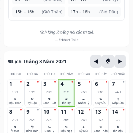
15h – 16h
(Giờ Thân)
17h – 18h
(Giờ Dậu)
Tĩnh lặng là tiếng nói của trí tuệ.
— Eckhart Tolle
Lịch Tháng 3 Năm 2021
THỨ HAI
THỨ BA
THỨ TƯ
THỨ NĂM
THỨ SÁU
THỨ BẢY
CHỦ NHẬT
1
2
3
4
5
6
7
18/1
19/1
20/1
21/1
22/1
23/1
24/1
🐒
🐓
🐕
🐖
🐀
🐂
🐅
Mậu Thân
Kỷ Dậu
Canh Tuất
Tân Hợi
Nhâm Tý
Quý Sửu
Giáp Dần
8
9
10
11
12
13
14
25/1
26/1
27/1
28/1
29/1
1/2
2/2
🐈
🐉
🐍
🐎
🐐
🐒
🐓
Ất Mão
Bính Thìn
Đinh Tỵ
Mậu Ngọ
Kỷ Mùi
Canh Thân
Tân Dậu