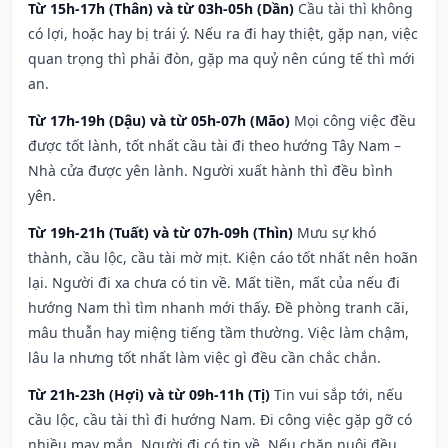
Từ 15h-17h (Thân) và từ 03h-05h (Dần)
Cầu tài thì không
có lợi, hoặc hay bị trái ý. Nếu ra đi hay thiệt, gặp nạn, việc
quan trọng thì phải đòn, gặp ma quỷ nên cúng tế thì mới
an.
Từ 17h-19h (Dậu) và từ 05h-07h (Mão)
Mọi công việc đều
được tốt lành, tốt nhất cầu tài đi theo hướng Tây Nam –
Nhà cửa được yên lành. Người xuất hành thì đều bình
yên.
Từ 19h-21h (Tuất) và từ 07h-09h (Thìn)
Mưu sự khó
thành, cầu lộc, cầu tài mờ mịt. Kiện cáo tốt nhất nên hoãn
lại. Người đi xa chưa có tin về. Mất tiền, mất của nếu đi
hướng Nam thì tìm nhanh mới thấy. Đề phòng tranh cãi,
mâu thuẫn hay miệng tiếng tầm thường. Việc làm chậm,
lâu la nhưng tốt nhất làm việc gì đều cần chắc chắn.
Từ 21h-23h (Hợi) và từ 09h-11h (Tị)
Tin vui sắp tới, nếu
cầu lộc, cầu tài thì đi hướng Nam. Đi công việc gặp gỡ có
nhiều may mắn. Người đi có tin về. Nếu chăn nuôi đều