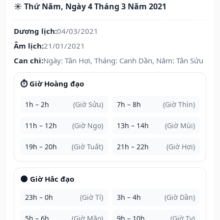
☀️ Thứ Năm, Ngày 4 Tháng 3 Năm 2021
Dương lịch:
04/03/2021
Âm lịch:
21/01/2021
Can chi:
Ngày: Tân Hợi, Tháng: Canh Dần, Năm: Tân Sửu
⏱️ Giờ Hoàng đạo
1h – 2h
(Giờ Sửu)
7h – 8h
(Giờ Thìn)
11h – 12h
(Giờ Ngọ)
13h – 14h
(Giờ Mùi)
19h – 20h
(Giờ Tuất)
21h – 22h
(Giờ Hợi)
🌑 Giờ Hắc đạo
23h – 0h
(Giờ Tí)
3h – 4h
(Giờ Dần)
5h – 6h
(Giờ Mão)
9h – 10h
(Giờ Tỵ)