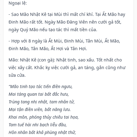
Ngoại lệ
:
- Sao Mão Nhật Kê tại Mùi thì mất chí khí. Tại Ất Mão hay
Đinh Mão rất tốt. Ngày Mão Đăng Viên nên cưới gả tốt,
ngày Quý Mão nếu tạo tác thì mất tiền của.
- Hợp với 8 ngày là Ất Mùi, Đinh Mùi, Tân Mùi, Ất Mão,
Đinh Mão, Tân Mão, Ất Hợi và Tân Hợi.
Mão: Nhật Kê (con gà): Nhật tinh, sao xấu. Tốt nhất cho
việc xây cất. Khắc kỵ việc cưới gả, an táng, gắn cũng như
sửa cửa.
“Mão tinh tạo tác tiến điền ngưu,
Mai táng quan tai bất đắc hưu,
Trùng tang nhị nhật, tam nhân tử,
Mại tận điền viên, bất năng lưu.
Khai môn, phóng thủy chiêu tai họa,
Tam tuế hài nhi bạch liễu đầu,
Hôn nhân bất khả phùng nhật thử,