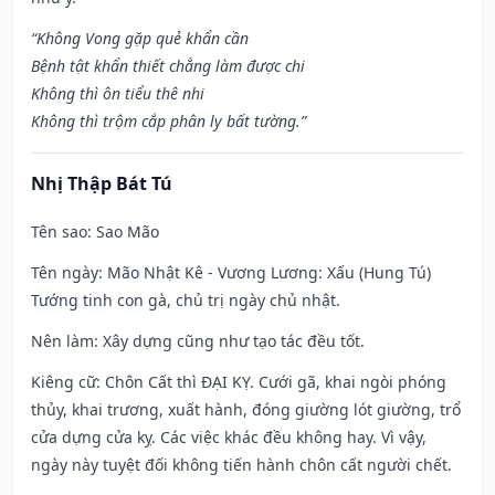
“Không Vong gặp quẻ khẩn cần
Bệnh tật khẩn thiết chẳng làm được chi
Không thì ôn tiểu thê nhi
Không thì trộm cắp phân ly bất tường.”
Nhị Thập Bát Tú
Tên sao
: Sao Mão
Tên ngày
: Mão Nhật Kê - Vương Lương: Xấu (Hung Tú)
Tướng tinh con gà, chủ trị ngày chủ nhật.
Nên làm
: Xây dựng cũng như tạo tác đều tốt.
Kiêng cữ
: Chôn Cất thì ĐẠI KỴ. Cưới gã, khai ngòi phóng
thủy, khai trương, xuất hành, đóng giường lót giường, trổ
cửa dựng cửa kỵ. Các việc khác đều không hay. Vì vậy,
ngày này tuyệt đối không tiến hành chôn cất người chết.