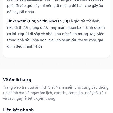
phải đi vào giờ này thì nên giữ miệng để hạn ché gây ẩu
đả hay cãi nhau.
Từ 21h-23h (Hợi) và từ 09h-11h (Tị)
Là giờ rất tốt lành,
nếu đi thường gặp được may mắn. Buôn bán, kinh doanh
có lời. Người đi sắp về nhà. Phụ nữ có tin mừng. Mọi việc
trong nhà đều hòa hợp. Nếu có bệnh cầu thì sẽ khỏi, gia
đình đều mạnh khỏe.
Về Amlich.org
Trang web tra cứu âm lịch Việt Nam miễn phí, cung cấp thông
tin chính xác về ngày âm lịch, can chi, con giáp, ngày tốt xấu
và các ngày lễ tết truyền thống.
Liên kết nhanh