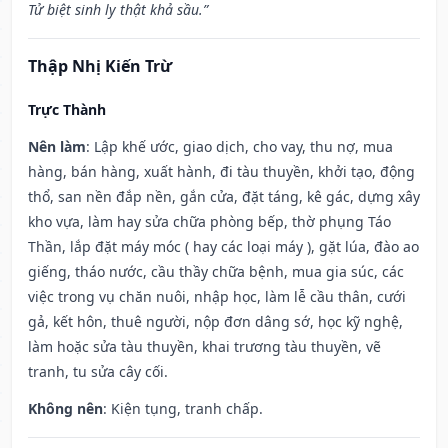
Tử biệt sinh ly thật khả sầu.”
Thập Nhị Kiến Trừ
Trực Thành
Nên làm
: Lập khế ước, giao dịch, cho vay, thu nợ, mua
hàng, bán hàng, xuất hành, đi tàu thuyền, khởi tạo, động
thổ, san nền đắp nền, gắn cửa, đặt táng, kê gác, dựng xây
kho vựa, làm hay sửa chữa phòng bếp, thờ phụng Táo
Thần, lắp đặt máy móc ( hay các loại máy ), gặt lúa, đào ao
giếng, tháo nước, cầu thầy chữa bệnh, mua gia súc, các
việc trong vụ chăn nuôi, nhập học, làm lễ cầu thân, cưới
gả, kết hôn, thuê người, nộp đơn dâng sớ, học kỹ nghệ,
làm hoặc sửa tàu thuyền, khai trương tàu thuyền, vẽ
tranh, tu sửa cây cối.
Không nên
: Kiện tụng, tranh chấp.