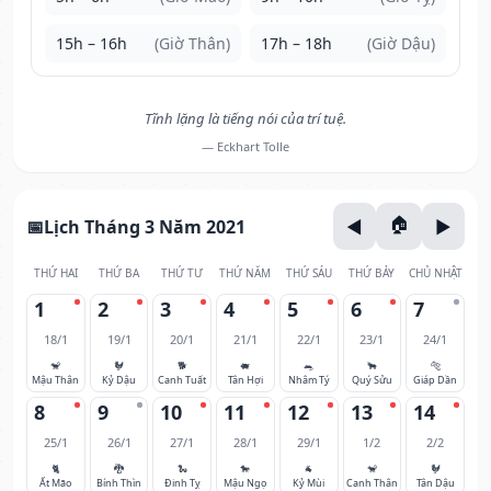
15h – 16h
(Giờ Thân)
17h – 18h
(Giờ Dậu)
Tĩnh lặng là tiếng nói của trí tuệ.
— Eckhart Tolle
Lịch Tháng 3 Năm 2021
THỨ HAI
THỨ BA
THỨ TƯ
THỨ NĂM
THỨ SÁU
THỨ BẢY
CHỦ NHẬT
1
2
3
4
5
6
7
18/1
19/1
20/1
21/1
22/1
23/1
24/1
🐒
🐓
🐕
🐖
🐀
🐂
🐅
Mậu Thân
Kỷ Dậu
Canh Tuất
Tân Hợi
Nhâm Tý
Quý Sửu
Giáp Dần
8
9
10
11
12
13
14
25/1
26/1
27/1
28/1
29/1
1/2
2/2
🐈
🐉
🐍
🐎
🐐
🐒
🐓
Ất Mão
Bính Thìn
Đinh Tỵ
Mậu Ngọ
Kỷ Mùi
Canh Thân
Tân Dậu