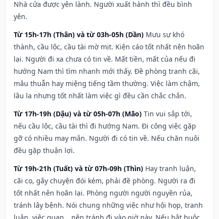
Nhà cửa được yên lành. Người xuất hành thì đều bình
yên.
Từ 15h-17h (Thân) và từ 03h-05h (Dần)
Mưu sự khó
thành, cầu lộc, cầu tài mờ mịt. Kiện cáo tốt nhất nên hoãn
lại. Người đi xa chưa có tin về. Mất tiền, mất của nếu đi
hướng Nam thì tìm nhanh mới thấy. Đề phòng tranh cãi,
mâu thuẫn hay miệng tiếng tầm thường. Việc làm chậm,
lâu la nhưng tốt nhất làm việc gì đều cần chắc chắn.
Từ 17h-19h (Dậu) và từ 05h-07h (Mão)
Tin vui sắp tới,
nếu cầu lộc, cầu tài thì đi hướng Nam. Đi công việc gặp
gỡ có nhiều may mắn. Người đi có tin về. Nếu chăn nuôi
đều gặp thuận lợi.
Từ 19h-21h (Tuất) và từ 07h-09h (Thìn)
Hay tranh luận,
cãi cọ, gây chuyện đói kém, phải đề phòng. Người ra đi
tốt nhất nên hoãn lại. Phòng người người nguyền rủa,
tránh lây bệnh. Nói chung những việc như hội họp, tranh
luận, việc quan,…nên tránh đi vào giờ này. Nếu bắt buộc