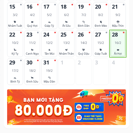
15
16
17
18
19
20
21
3/2
4/2
5/2
6/2
7/2
8/2
9/2
🐕
🐖
🐀
🐂
🐅
🐈
🐉
Nhâm Tuất
Quý Hợi
Giáp Tý
Ất Sửu
Bính Dần
Đinh Mão
Mậu Thìn
22
23
24
25
26
27
28
10/2
11/2
12/2
13/2
14/2
15/2
16/2
🐍
🐎
🐐
🐒
🐓
🐕
🐖
Kỷ Tỵ
Canh Ngọ
Tân Mùi
Nhâm Thân
Quý Dậu
Giáp Tuất
Ất Hợi
29
30
31
1
2
3
4
17/2
18/2
19/2
🐀
🐂
🐅
Bính Tý
Đinh Sửu
Mậu Dần