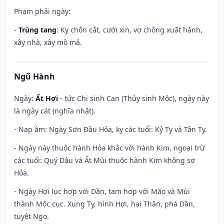
Phạm phải ngày:
-
Trùng tang
: Kỵ chôn cất, cưới xin, vợ chồng xuất hành,
xây nhà, xây mồ mả.
Ngũ Hành
Ngày:
Ất Hợi
- tức Chi sinh Can (Thủy sinh Mộc), ngày này
là ngày cát (nghĩa nhật).
- Nạp âm: Ngày Sơn Đầu Hỏa, kỵ các tuổi: Kỷ Tỵ và Tân Tỵ.
- Ngày này thuộc hành Hỏa khắc với hành Kim, ngoại trừ
các tuổi: Quý Dậu và Ất Mùi thuộc hành Kim không sợ
Hỏa.
- Ngày Hợi lục hợp với Dần, tam hợp với Mão và Mùi
thành Mộc cục. Xung Tỵ, hình Hợi, hại Thân, phá Dần,
tuyệt Ngọ.