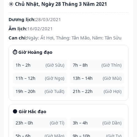
☀️ Chủ Nhật, Ngày 28 Tháng 3 Năm 2021
Dương lịch:
28/03/2021
Âm lịch:
16/02/2021
Can chi:
Ngày: Ất Hợi, Tháng: Tân Mão, Năm: Tân Sửu
⏱️ Giờ Hoàng đạo
1h – 2h
(Giờ Sửu)
7h – 8h
(Giờ Thìn)
11h – 12h
(Giờ Ngọ)
13h – 14h
(Giờ Mùi)
19h – 20h
(Giờ Tuất)
21h – 22h
(Giờ Hợi)
🌑 Giờ Hắc đạo
23h – 0h
(Giờ Tí)
3h – 4h
(Giờ Dần)
5h – 6h
(Giờ Mão)
9h – 10h
(Giờ Tỵ)