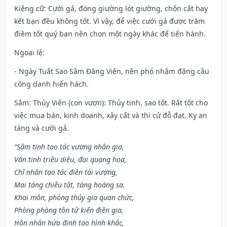
Kiêng cữ
: Cưới gả, đóng giường lót giường, chôn cất hay
kết bạn đều không tốt. Vì vậy, để việc cưới gả được trăm
điềm tốt quý bạn nên chọn một ngày khác để tiến hành.
Ngoại lệ
:
- Ngày Tuất Sao Sâm Đăng Viên, nên phó nhậm đặng cầu
công danh hiển hách.
Sâm: Thủy Viên (con vượn): Thủy tinh, sao tốt. Rất tốt cho
việc mua bán, kinh doanh, xây cất và thi cử đỗ đạt. Kỵ an
táng và cưới gả.
“Sâm tinh tạo tác vượng nhân gia,
Văn tinh triều diệu, đại quang hoa,
Chỉ nhân tạo tác điền tài vượng,
Mai táng chiêu tật, táng hoàng sa.
Khai môn, phóng thủy gia quan chức,
Phòng phòng tôn tử kiến điền gia,
Hôn nhân hứa định tao hình khắc,