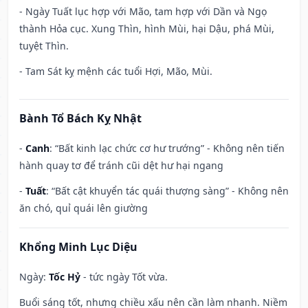
- Ngày Tuất lục hợp với Mão, tam hợp với Dần và Ngọ
thành Hỏa cục. Xung Thìn, hình Mùi, hại Dậu, phá Mùi,
tuyệt Thìn.
- Tam Sát kỵ mệnh các tuổi Hợi, Mão, Mùi.
Bành Tổ Bách Kỵ Nhật
-
Canh
: “Bất kinh lạc chức cơ hư trướng” - Không nên tiến
hành quay tơ để tránh cũi dệt hư hại ngang
-
Tuất
: “Bất cật khuyển tác quái thượng sàng” - Không nên
ăn chó, quỉ quái lên giường
Khổng Minh Lục Diệu
Ngày:
Tốc Hỷ
- tức ngày Tốt vừa.
Buổi sáng tốt, nhưng chiều xấu nên cần làm nhanh. Niềm