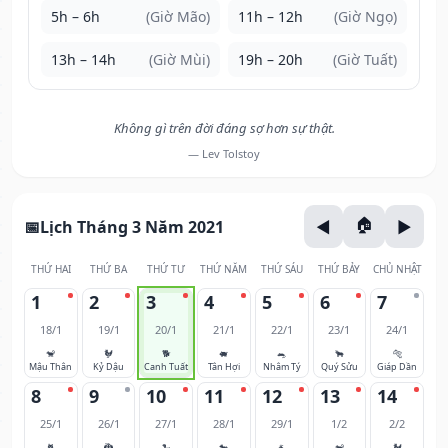
5h – 6h
(Giờ Mão)
11h – 12h
(Giờ Ngọ)
13h – 14h
(Giờ Mùi)
19h – 20h
(Giờ Tuất)
Không gì trên đời đáng sợ hơn sự thật.
— Lev Tolstoy
Lịch Tháng 3 Năm 2021
THỨ HAI
THỨ BA
THỨ TƯ
THỨ NĂM
THỨ SÁU
THỨ BẢY
CHỦ NHẬT
1
2
3
4
5
6
7
18/1
19/1
20/1
21/1
22/1
23/1
24/1
🐒
🐓
🐕
🐖
🐀
🐂
🐅
Mậu Thân
Kỷ Dậu
Canh Tuất
Tân Hợi
Nhâm Tý
Quý Sửu
Giáp Dần
8
9
10
11
12
13
14
25/1
26/1
27/1
28/1
29/1
1/2
2/2
🐈
🐉
🐍
🐎
🐐
🐒
🐓