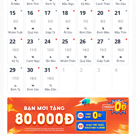
Ất Mão
Bính Thìn
Đinh Tỵ
Mậu Ngọ
Kỷ Mùi
Canh Thân
Tân Dậu
15
16
17
18
19
20
21
3/2
4/2
5/2
6/2
7/2
8/2
9/2
🐕
🐖
🐀
🐂
🐅
🐈
🐉
Nhâm Tuất
Quý Hợi
Giáp Tý
Ất Sửu
Bính Dần
Đinh Mão
Mậu Thìn
22
23
24
25
26
27
28
10/2
11/2
12/2
13/2
14/2
15/2
16/2
🐍
🐎
🐐
🐒
🐓
🐕
🐖
Kỷ Tỵ
Canh Ngọ
Tân Mùi
Nhâm Thân
Quý Dậu
Giáp Tuất
Ất Hợi
29
30
31
1
2
3
4
17/2
18/2
19/2
🐀
🐂
🐅
Bính Tý
Đinh Sửu
Mậu Dần