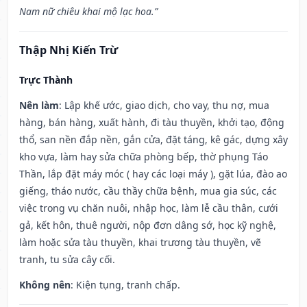
Nam nữ chiêu khai mộ lạc hoa.”
Thập Nhị Kiến Trừ
Trực Thành
Nên làm
: Lập khế ước, giao dịch, cho vay, thu nợ, mua
hàng, bán hàng, xuất hành, đi tàu thuyền, khởi tạo, động
thổ, san nền đắp nền, gắn cửa, đặt táng, kê gác, dựng xây
kho vựa, làm hay sửa chữa phòng bếp, thờ phụng Táo
Thần, lắp đặt máy móc ( hay các loại máy ), gặt lúa, đào ao
giếng, tháo nước, cầu thầy chữa bệnh, mua gia súc, các
việc trong vụ chăn nuôi, nhập học, làm lễ cầu thân, cưới
gả, kết hôn, thuê người, nộp đơn dâng sớ, học kỹ nghệ,
làm hoặc sửa tàu thuyền, khai trương tàu thuyền, vẽ
tranh, tu sửa cây cối.
Không nên
: Kiện tụng, tranh chấp.