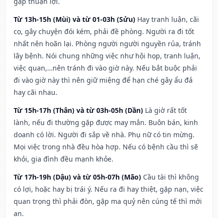
gặp thuận lợi.
Từ 13h-15h (Mùi) và từ 01-03h (Sửu)
Hay tranh luận, cãi
cọ, gây chuyện đói kém, phải đề phòng. Người ra đi tốt
nhất nên hoãn lại. Phòng người người nguyền rủa, tránh
lây bệnh. Nói chung những việc như hội họp, tranh luận,
việc quan,…nên tránh đi vào giờ này. Nếu bắt buộc phải
đi vào giờ này thì nên giữ miệng để hạn ché gây ẩu đả
hay cãi nhau.
Từ 15h-17h (Thân) và từ 03h-05h (Dần)
Là giờ rất tốt
lành, nếu đi thường gặp được may mắn. Buôn bán, kinh
doanh có lời. Người đi sắp về nhà. Phụ nữ có tin mừng.
Mọi việc trong nhà đều hòa hợp. Nếu có bệnh cầu thì sẽ
khỏi, gia đình đều mạnh khỏe.
Từ 17h-19h (Dậu) và từ 05h-07h (Mão)
Cầu tài thì không
có lợi, hoặc hay bị trái ý. Nếu ra đi hay thiệt, gặp nạn, việc
quan trọng thì phải đòn, gặp ma quỷ nên cúng tế thì mới
an.