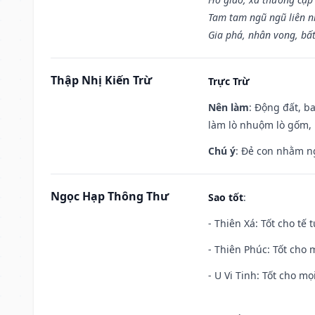
Tam tam ngũ ngũ liên n
Gia phá, nhân vong, bấ
Thập Nhị Kiến Trừ
Trực Trừ
Nên làm
: Động đất, b
làm lò nhuộm lò gốm,
Chú ý
: Đẻ con nhằm n
Ngọc Hạp Thông Thư
Sao tốt
:
- Thiên Xá: Tốt cho tế 
- Thiên Phúc: Tốt cho m
- U Vi Tinh: Tốt cho mọi