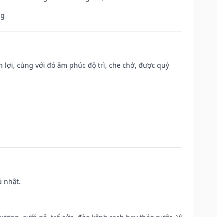
ng
n lợi, cùng với đó âm phúc độ trì, che chở, được quý
ủ nhật.