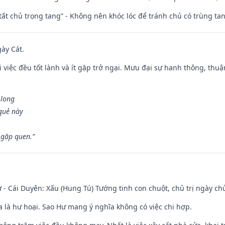
 tất chủ trọng tang” - Không nên khóc lóc để tránh chủ có trùng ta
gày Cát.
 việc đều tốt lành và ít gặp trở ngại. Mưu đại sự hanh thông, thuậ
 long
 quẻ này
 gặp quen.”
 - Cái Duyên: Xấu (Hung Tú) Tướng tinh con chuột, chủ trị ngày ch
ĩa là hư hoại. Sao Hư mang ý nghĩa không có việc chi hợp.