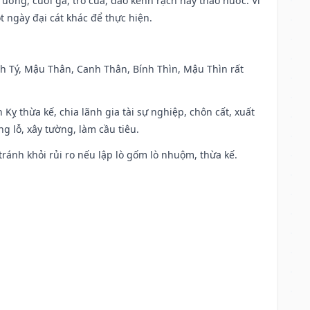
trương, cưới gả, trổ cửa, đào kênh rạch hay tháo nước. Vì
t ngày đại cát khác để thực hiện.
anh Tý, Mậu Thân, Canh Thân, Bính Thìn, Mậu Thìn rất
 Kỵ thừa kế, chia lãnh gia tài sự nghiệp, chôn cất, xuất
g lỗ, xây tường, làm cầu tiêu.
 tránh khỏi rủi ro nếu lập lò gốm lò nhuộm, thừa kế.