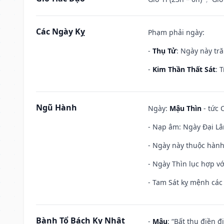
Các Ngày Kỵ
Phạm phải ngày:
-
Thụ Tử
: Ngày này tr
-
Kim Thần Thất Sát
: 
Ngũ Hành
Ngày:
Mậu Thìn
- tức 
- Nạp âm: Ngày Đại Lâ
- Ngày này thuộc hành
- Ngày Thìn lục hợp vớ
- Tam Sát kỵ mệnh các 
Bành Tổ Bách Kỵ Nhật
-
Mậu
: “Bất thụ điền 