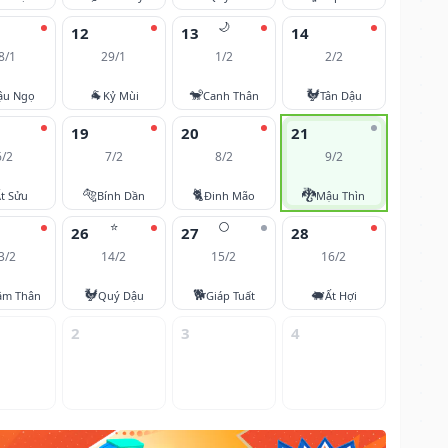
🌙
12
13
14
8/1
29/1
1/2
2/2
🐐
🐒
🐓
ậu Ngọ
Kỷ Mùi
Canh Thân
Tân Dậu
19
20
21
6/2
7/2
8/2
9/2
🐅
🐈
🐉
t Sửu
Bính Dần
Đinh Mão
Mậu Thìn
⭐
🌕
26
27
28
3/2
14/2
15/2
16/2
🐓
🐕
🐖
âm Thân
Quý Dậu
Giáp Tuất
Ất Hợi
2
3
4