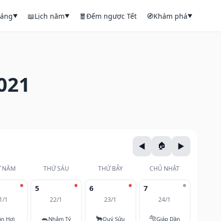
háng
📖
Lịch năm
🧧
Đếm ngược Tết
🧭
Khám phá
▼
▼
▼
021
 NĂM
THỨ SÁU
THỨ BẢY
CHỦ NHẬT
5
6
7
1/1
22/1
23/1
24/1
🐀
🐂
🐅
ân Hợi
Nhâm Tý
Quý Sửu
Giáp Dần