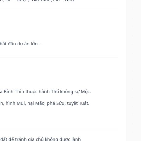
bắt đầu dự án lớn...
và Bính Thìn thuộc hành Thổ không sợ Mộc.
n, hình Mùi, hại Mão, phá Sửu, tuyệt Tuất.
n đất để tránh gia chủ không được lành