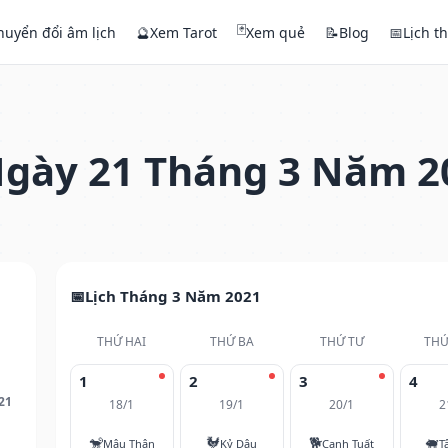
🃏
huyển đổi âm lịch
🔮
Xem Tarot
Xem quẻ
📝
Blog
📅
Lịch t
gày 21 Tháng 3 Năm 2
Lịch Tháng 3 Năm 2021
THỨ HAI
THỨ BA
THỨ TƯ
THỨ
1
2
3
4
21
18/1
19/1
20/1
2
🐒
🐓
🐕
🐖
Mậu Thân
Kỷ Dậu
Canh Tuất
T