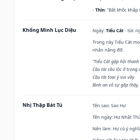
-
Thìn
: “Bất khốc khấp
Khổng Minh Lục Diệu
Ngày:
Tiểu Cát
- tức n
Trong này Tiểu Cát mọi
nhân nâng đỡ.
“Tiểu Cát gặp hội thanh
Cầu tài cầu lộc ở trong
Cầu tài toại ý vui vầy
Bình an vô sự gặp thầy,
Nhị Thập Bát Tú
Tên sao
: Sao Hư
Tên ngày
: Hư Nhật Thử
Nên làm
: Hư có ý ngh