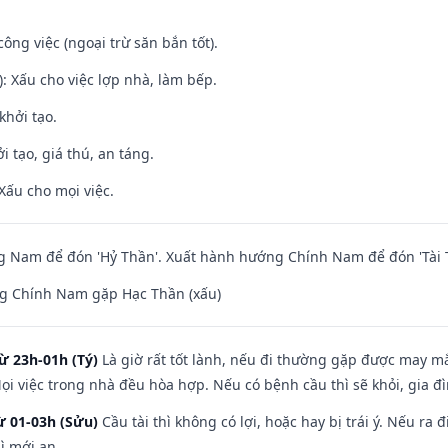
ông việc (ngoại trừ săn bắn tốt).
: Xấu cho việc lợp nhà, làm bếp.
khởi tạo.
i tạo, giá thú, an táng.
Xấu cho mọi việc.
 Nam để đón 'Hỷ Thần'. Xuất hành hướng Chính Nam để đón 'Tài 
g Chính Nam gặp Hạc Thần (xấu)
ừ 23h-01h (Tý)
Là giờ rất tốt lành, nếu đi thường gặp được may mắ
ọi việc trong nhà đều hòa hợp. Nếu có bệnh cầu thì sẽ khỏi, gia 
ừ 01-03h (Sửu)
Cầu tài thì không có lợi, hoặc hay bị trái ý. Nếu ra 
ì mới an.