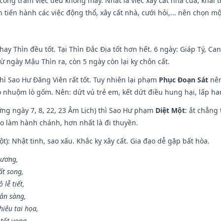
i công trăm việc đều không may. Nhất là việc xây cất nhà cửa, khai 
tiến hành các việc động thổ, xây cất nhà, cưới hỏi,... nên chọn mộ
hay Thìn đều tốt. Tại Thìn Đắc Địa tốt hơn hết. 6 ngày: Giáp Tý, C
ừ ngày Mậu Thìn ra, còn 5 ngày còn lại kỵ chôn cất.
hì Sao Hư Đăng Viên rất tốt. Tuy nhiên lại phạm
Phục Đoạn Sát
nên
 nhuộm lò gốm. Nên: dứt vú trẻ em, kết dứt điều hung hại, lấp han
ng ngày 7, 8, 22, 23 Âm Lịch) thì Sao Hư phạm
Diệt Một
: ắt chẳng
ào làm hành chánh, hơn nhất là đi thuyền.
t): Nhật tinh, sao xấu. Khắc kỵ xây cất. Gia đạo dễ gặp bất hòa.
 ương,
t song,
lễ tiết,
hân sàng,
iêu tai họa,
tốt vong.