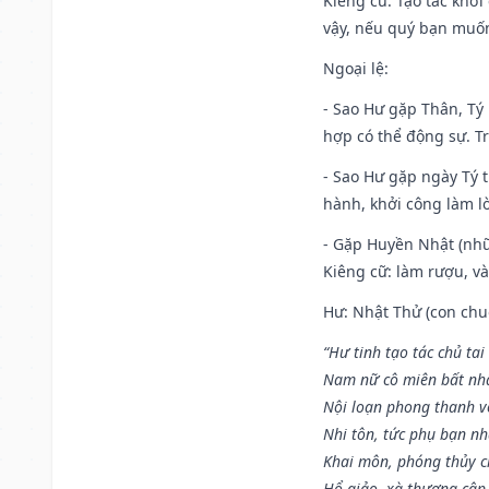
Kiêng cữ
: Tạo tác khở
vậy, nếu quý bạn muốn 
Ngoại lệ
:
- Sao Hư gặp Thân, Tý 
hợp có thể động sự. Tr
- Sao Hư gặp ngày Tý t
hành, khởi công làm lò
- Gặp Huyền Nhật (nhữ
Kiêng cữ: làm rượu, v
Hư: Nhật Thử (con chuộ
“Hư tinh tạo tác chủ tai
Nam nữ cô miên bất nhấ
Nội loạn phong thanh vô 
Nhi tôn, tức phụ bạn n
Khai môn, phóng thủy ch
Hổ giảo, xà thương cập 