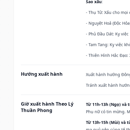
Sao xấu
:
- Thụ Tử: Xấu cho mọi c
- Nguyệt Hoả (Độc Hỏa)
- Phủ Đầu Dát: Kỵ việc 
- Tam Tang: Kỵ việc khở
- Thiên Hình Hắc Đạo: 
Hướng xuất hành
Xuất hành hướng Đông
Tránh xuất hành hướn
Giờ xuất hành Theo Lý
Từ 11h-13h (Ngọ) và t
Thuần Phong
Phụ nữ có tin mừng. M
Từ 13h-15h (Mùi) và t
ma quỷ nên cúng tế th