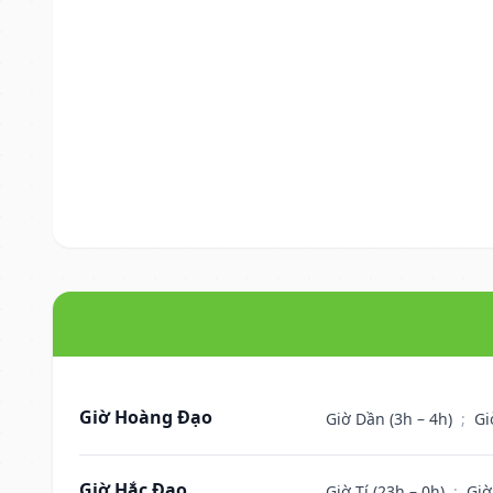
Giờ Hoàng Đạo
Giờ Dần (3h – 4h)
;
Gi
Giờ Hắc Đạo
Giờ Tí (23h – 0h)
;
Giờ