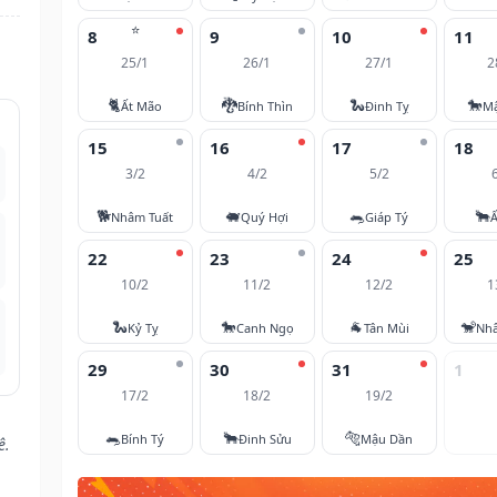
⭐
8
9
10
11
25/1
26/1
27/1
2
🐈
🐉
🐍
🐎
Ất Mão
Bính Thìn
Đinh Tỵ
M
15
16
17
18
3/2
4/2
5/2
🐕
🐖
🐀
🐂
Nhâm Tuất
Quý Hợi
Giáp Tý
Ấ
22
23
24
25
10/2
11/2
12/2
1
🐍
🐎
🐐
🐒
Kỷ Tỵ
Canh Ngọ
Tân Mùi
Nh
29
30
31
1
17/2
18/2
19/2
🐀
🐂
🐅
Bính Tý
Đinh Sửu
Mậu Dần
ê.