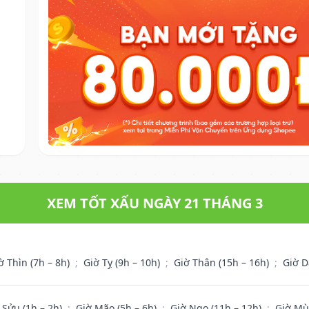
XEM TỐT XẤU NGÀY 21 THÁNG 3
ờ Thìn (7h – 8h)
;
Giờ Tỵ (9h – 10h)
;
Giờ Thân (15h – 16h)
;
Giờ D
 Sửu (1h – 2h)
;
Giờ Mão (5h – 6h)
;
Giờ Ngọ (11h – 12h)
;
Giờ Mù