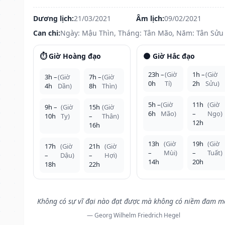
Dương lịch:
21/03/2021
Âm lịch:
09/02/2021
Can chi:
Ngày: Mậu Thìn, Tháng: Tân Mão, Năm: Tân Sửu
⏱️ Giờ Hoàng đạo
🌑 Giờ Hắc đạo
23h –
(Giờ
1h –
(Giờ
3h –
(Giờ
7h –
(Giờ
0h
Tí)
2h
Sửu)
4h
Dần)
8h
Thìn)
5h –
(Giờ
11h
(Giờ
9h –
(Giờ
15h
(Giờ
6h
Mão)
–
Ngọ)
10h
Tỵ)
–
Thân)
12h
16h
13h
(Giờ
19h
(Giờ
17h
(Giờ
21h
(Giờ
–
Mùi)
–
Tuất)
–
Dậu)
–
Hợi)
14h
20h
18h
22h
Không có sự vĩ đại nào đạt được mà không có niềm đam m
— Georg Wilhelm Friedrich Hegel