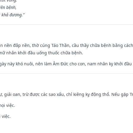
iên bệnh,
t khả đương.”
an nền đắp nền, thờ cúng Táo Thần, cầu thầy chữa bệnh bằng cách
 nữ nhân khởi đầu uống thuốc chữa bệnh.
gày này khó nuôi, nên làm Âm Đức cho con, nam nhân kỵ khởi đầu
tự, giải oan, trừ được các sao xấu, chỉ kiêng kỵ động thổ. Nếu gặp Tr
ọi việc.
 việc.