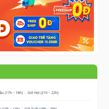
ậu (17h – 18h)
;
Giờ Hợi (21h – 22h)
i (13h – 14h)
;
Giờ Tuất (19h – 20h)