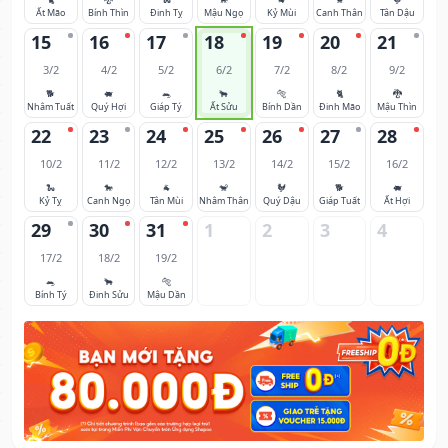
Ất Mão
Bính Thìn
Đinh Tỵ
Mậu Ngọ
Kỷ Mùi
Canh Thân
Tân Dậu
15
16
17
18
19
20
21
3/2
4/2
5/2
6/2
7/2
8/2
9/2
🐕
🐖
🐀
🐂
🐅
🐈
🐉
Nhâm Tuất
Quý Hợi
Giáp Tý
Ất Sửu
Bính Dần
Đinh Mão
Mậu Thìn
22
23
24
25
26
27
28
10/2
11/2
12/2
13/2
14/2
15/2
16/2
🐍
🐎
🐐
🐒
🐓
🐕
🐖
Kỷ Tỵ
Canh Ngọ
Tân Mùi
Nhâm Thân
Quý Dậu
Giáp Tuất
Ất Hợi
29
30
31
1
2
3
4
17/2
18/2
19/2
🐀
🐂
🐅
Bính Tý
Đinh Sửu
Mậu Dần