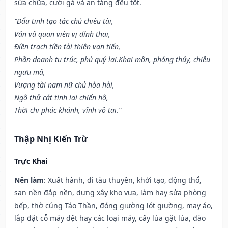
sửa chữa, cưới gả và an táng đều tốt.
“Đẩu tinh tạo tác chủ chiêu tài,
Văn vũ quan viên vị đỉnh thai,
Điền trạch tiền tài thiên vạn tiến,
Phần doanh tu trúc, phú quý lai.Khai môn, phóng thủy, chiêu
ngưu mã,
Vượng tài nam nữ chủ hòa hài,
Ngộ thử cát tinh lai chiến hộ,
Thời chi phúc khánh, vĩnh vô tai.”
Thập Nhị Kiến Trừ
Trực Khai
Nên làm
: Xuất hành, đi tàu thuyền, khởi tạo, động thổ,
san nền đắp nền, dựng xây kho vựa, làm hay sửa phòng
bếp, thờ cúng Táo Thần, đóng giường lót giường, may áo,
lắp đặt cỗ máy dệt hay các loại máy, cấy lúa gặt lúa, đào