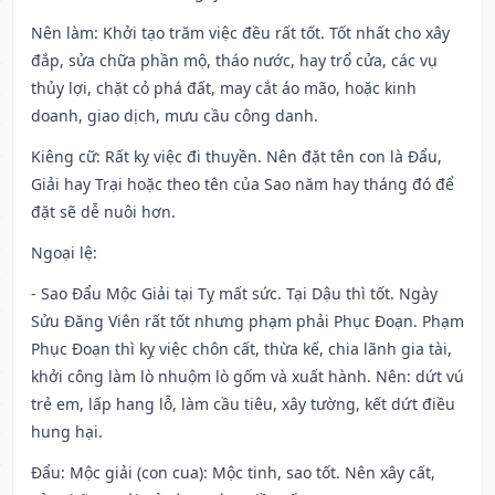
Nên làm
: Khởi tạo trăm việc đều rất tốt. Tốt nhất cho xây
đắp, sửa chữa phần mộ, tháo nước, hay trổ cửa, các vụ
thủy lợi, chặt cỏ phá đất, may cắt áo mão, hoặc kinh
doanh, giao dịch, mưu cầu công danh.
Kiêng cữ
: Rất kỵ việc đi thuyền. Nên đặt tên con là Đẩu,
Giải hay Trại hoặc theo tên của Sao năm hay tháng đó để
đặt sẽ dễ nuôi hơn.
Ngoại lệ
:
- Sao Đẩu Mộc Giải tại Tỵ mất sức. Tại Dậu thì tốt. Ngày
Sửu Đăng Viên rất tốt nhưng phạm phải Phục Đoạn. Phạm
Phục Đoạn thì kỵ việc chôn cất, thừa kế, chia lãnh gia tài,
khởi công làm lò nhuộm lò gốm và xuất hành. Nên: dứt vú
trẻ em, lấp hang lỗ, làm cầu tiêu, xây tường, kết dứt điều
hung hại.
Đẩu: Mộc giải (con cua): Mộc tinh, sao tốt. Nên xây cất,