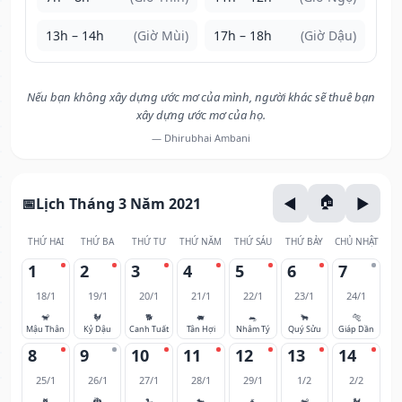
13h – 14h
(Giờ Mùi)
17h – 18h
(Giờ Dậu)
Nếu bạn không xây dựng ước mơ của mình, người khác sẽ thuê bạn
xây dựng ước mơ của họ.
— Dhirubhai Ambani
Lịch Tháng 3 Năm 2021
THỨ HAI
THỨ BA
THỨ TƯ
THỨ NĂM
THỨ SÁU
THỨ BẢY
CHỦ NHẬT
1
2
3
4
5
6
7
18/1
19/1
20/1
21/1
22/1
23/1
24/1
🐒
🐓
🐕
🐖
🐀
🐂
🐅
Mậu Thân
Kỷ Dậu
Canh Tuất
Tân Hợi
Nhâm Tý
Quý Sửu
Giáp Dần
8
9
10
11
12
13
14
25/1
26/1
27/1
28/1
29/1
1/2
2/2
🐈
🐉
🐍
🐎
🐐
🐒
🐓