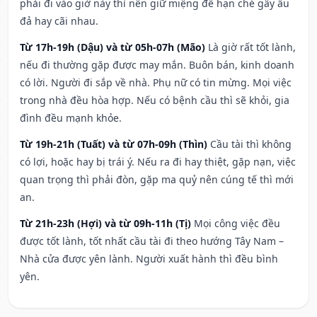
phải đi vào giờ này thì nên giữ miệng để hạn ché gây ẩu
đả hay cãi nhau.
Từ 17h-19h (Dậu) và từ 05h-07h (Mão)
Là giờ rất tốt lành,
nếu đi thường gặp được may mắn. Buôn bán, kinh doanh
có lời. Người đi sắp về nhà. Phụ nữ có tin mừng. Mọi việc
trong nhà đều hòa hợp. Nếu có bệnh cầu thì sẽ khỏi, gia
đình đều mạnh khỏe.
Từ 19h-21h (Tuất) và từ 07h-09h (Thìn)
Cầu tài thì không
có lợi, hoặc hay bị trái ý. Nếu ra đi hay thiệt, gặp nạn, việc
quan trọng thì phải đòn, gặp ma quỷ nên cúng tế thì mới
an.
Từ 21h-23h (Hợi) và từ 09h-11h (Tị)
Mọi công việc đều
được tốt lành, tốt nhất cầu tài đi theo hướng Tây Nam –
Nhà cửa được yên lành. Người xuất hành thì đều bình
yên.