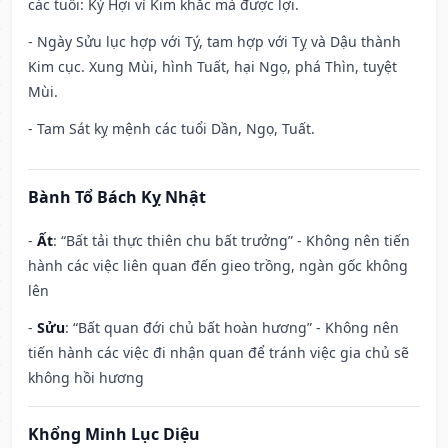
các tuổi: Kỷ Hợi vì Kim khắc mà được lợi.
- Ngày Sửu lục hợp với Tý, tam hợp với Tỵ và Dậu thành
Kim cục. Xung Mùi, hình Tuất, hại Ngọ, phá Thìn, tuyệt
Mùi.
- Tam Sát kỵ mệnh các tuổi Dần, Ngọ, Tuất.
Bành Tổ Bách Kỵ Nhật
-
Ất
: “Bất tải thực thiên chu bất trưởng” - Không nên tiến
hành các việc liên quan đến gieo trồng, ngàn gốc không
lên
-
Sửu
: “Bất quan đới chủ bất hoàn hương” - Không nên
tiến hành các việc đi nhận quan để tránh việc gia chủ sẽ
không hồi hương
Khổng Minh Lục Diệu