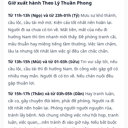
Giờ xuất hành Theo Lý Thuần Phong
Từ 11h-13h (Ngọ) và từ 23h-01h (Tý)
Mưu sự khó thành,
cầu lộc, cầu tài mờ mịt. Kiện cáo tốt nhất nên hoãn lại.
Người đi xa chưa có tin về. Mất tiền, mất của nếu đi
hướng Nam thì tìm nhanh mới thấy. Đề phòng tranh cãi,
mâu thuẫn hay miệng tiếng tầm thường. Việc làm chậm,
lâu la nhưng tốt nhất làm việc gì đều cần chắc chắn.
Từ 13h-15h (Mùi) và từ 01-03h (Sửu)
Tin vui sắp tới, nếu
cầu lộc, cầu tài thì đi hướng Nam. Đi công việc gặp gỡ có
nhiều may mắn. Người đi có tin về. Nếu chăn nuôi đều
gặp thuận lợi.
Từ 15h-17h (Thân) và từ 03h-05h (Dần)
Hay tranh luận,
cãi cọ, gây chuyện đói kém, phải đề phòng. Người ra đi
tốt nhất nên hoãn lại. Phòng người người nguyền rủa,
tránh lây bệnh. Nói chung những việc như hội họp, tranh
luận, việc quan,…nên tránh đi vào giờ này. Nếu bắt buộc