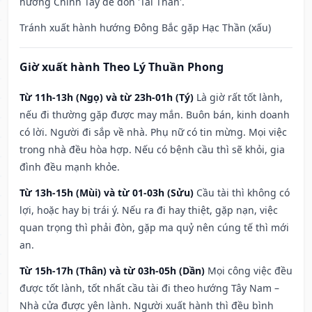
hướng Chính Tây để đón 'Tài Thần'.
Tránh xuất hành hướng Đông Bắc gặp Hạc Thần (xấu)
Giờ xuất hành Theo Lý Thuần Phong
Từ 11h-13h (Ngọ) và từ 23h-01h (Tý)
Là giờ rất tốt lành,
nếu đi thường gặp được may mắn. Buôn bán, kinh doanh
có lời. Người đi sắp về nhà. Phụ nữ có tin mừng. Mọi việc
trong nhà đều hòa hợp. Nếu có bệnh cầu thì sẽ khỏi, gia
đình đều mạnh khỏe.
Từ 13h-15h (Mùi) và từ 01-03h (Sửu)
Cầu tài thì không có
lợi, hoặc hay bị trái ý. Nếu ra đi hay thiệt, gặp nạn, việc
quan trọng thì phải đòn, gặp ma quỷ nên cúng tế thì mới
an.
Từ 15h-17h (Thân) và từ 03h-05h (Dần)
Mọi công việc đều
được tốt lành, tốt nhất cầu tài đi theo hướng Tây Nam –
Nhà cửa được yên lành. Người xuất hành thì đều bình