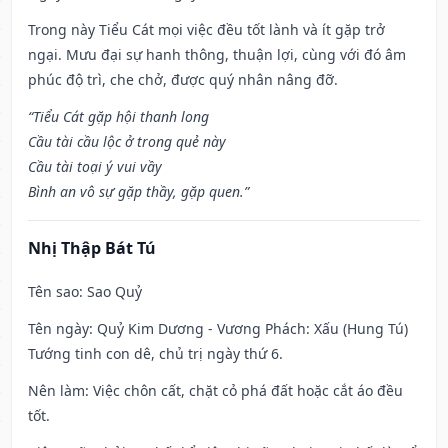
Trong này Tiểu Cát mọi việc đều tốt lành và ít gặp trở
ngại. Mưu đại sự hanh thông, thuận lợi, cùng với đó âm
phúc độ trì, che chở, được quý nhân nâng đỡ.
“Tiểu Cát gặp hội thanh long
Cầu tài cầu lộc ở trong quẻ này
Cầu tài toại ý vui vầy
Bình an vô sự gặp thầy, gặp quen.”
Nhị Thập Bát Tú
Tên sao
: Sao Quỷ
Tên ngày
: Quỷ Kim Dương - Vương Phách: Xấu (Hung Tú)
Tướng tinh con dê, chủ trị ngày thứ 6.
Nên làm
: Việc chôn cất, chặt cỏ phá đất hoặc cắt áo đều
tốt.