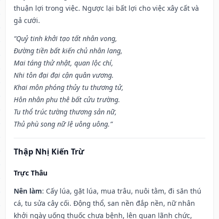
thuận lợi trong việc. Ngược lại bất lợi cho việc xây cất và
gả cưới.
“Quỷ tinh khởi tạo tất nhân vong,
Đường tiền bất kiến chủ nhân lang,
Mai táng thử nhật, quan lộc chí,
Nhi tôn đại đại cận quân vương.
Khai môn phóng thủy tu thương tử,
Hôn nhân phu thê bất cửu trường.
Tu thổ trúc tường thương sản nữ,
Thủ phù song nữ lệ uông uông.”
Thập Nhị Kiến Trừ
Trực Thâu
Nên làm
: Cấy lúa, gặt lúa, mua trâu, nuôi tằm, đi săn thú
cá, tu sửa cây cối. Động thổ, san nền đắp nền, nữ nhân
khởi ngày uống thuốc chưa bệnh, lên quan lãnh chức,