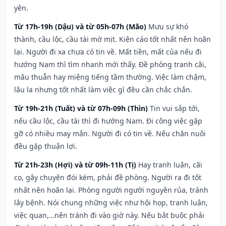
yên.
Từ 17h-19h (Dậu) và từ 05h-07h (Mão)
Mưu sự khó
thành, cầu lộc, cầu tài mờ mịt. Kiện cáo tốt nhất nên hoãn
lại. Người đi xa chưa có tin về. Mất tiền, mất của nếu đi
hướng Nam thì tìm nhanh mới thấy. Đề phòng tranh cãi,
mâu thuẫn hay miệng tiếng tầm thường. Việc làm chậm,
lâu la nhưng tốt nhất làm việc gì đều cần chắc chắn.
Từ 19h-21h (Tuất) và từ 07h-09h (Thìn)
Tin vui sắp tới,
nếu cầu lộc, cầu tài thì đi hướng Nam. Đi công việc gặp
gỡ có nhiều may mắn. Người đi có tin về. Nếu chăn nuôi
đều gặp thuận lợi.
Từ 21h-23h (Hợi) và từ 09h-11h (Tị)
Hay tranh luận, cãi
cọ, gây chuyện đói kém, phải đề phòng. Người ra đi tốt
nhất nên hoãn lại. Phòng người người nguyền rủa, tránh
lây bệnh. Nói chung những việc như hội họp, tranh luận,
việc quan,…nên tránh đi vào giờ này. Nếu bắt buộc phải