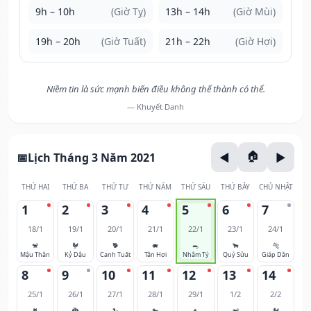
9h – 10h
(Giờ Tỵ)
13h – 14h
(Giờ Mùi)
19h – 20h
(Giờ Tuất)
21h – 22h
(Giờ Hợi)
Niềm tin là sức mạnh biến điều không thể thành có thể.
— Khuyết Danh
Lịch Tháng 3 Năm 2021
THỨ HAI
THỨ BA
THỨ TƯ
THỨ NĂM
THỨ SÁU
THỨ BẢY
CHỦ NHẬT
1
2
3
4
5
6
7
18/1
19/1
20/1
21/1
22/1
23/1
24/1
🐒
🐓
🐕
🐖
🐀
🐂
🐅
Mậu Thân
Kỷ Dậu
Canh Tuất
Tân Hợi
Nhâm Tý
Quý Sửu
Giáp Dần
8
9
10
11
12
13
14
25/1
26/1
27/1
28/1
29/1
1/2
2/2
🐈
🐉
🐍
🐎
🐐
🐒
🐓