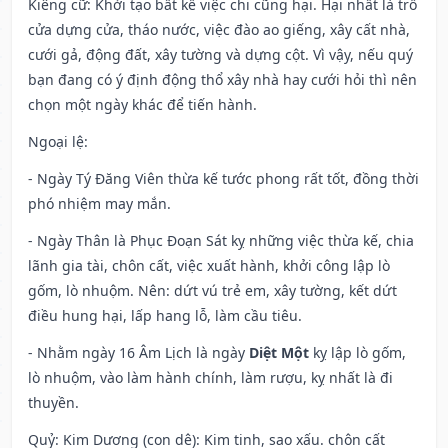
Kiêng cữ
: Khởi tạo bất kể việc chi cũng hại. Hại nhất là trổ
cửa dựng cửa, tháo nước, việc đào ao giếng, xây cất nhà,
cưới gả, động đất, xây tường và dựng cột. Vì vậy, nếu quý
bạn đang có ý định động thổ xây nhà hay cưới hỏi thì nên
chọn một ngày khác để tiến hành.
Ngoại lệ
:
- Ngày Tý Đăng Viên thừa kế tước phong rất tốt, đồng thời
phó nhiệm may mắn.
- Ngày Thân là Phục Đoạn Sát kỵ những việc thừa kế, chia
lãnh gia tài, chôn cất, việc xuất hành, khởi công lập lò
gốm, lò nhuộm. Nên: dứt vú trẻ em, xây tường, kết dứt
điều hung hại, lấp hang lỗ, làm cầu tiêu.
- Nhằm ngày 16 Âm Lịch là ngày
Diệt Một
kỵ lập lò gốm,
lò nhuộm, vào làm hành chính, làm rượu, kỵ nhất là đi
thuyền.
Quỷ: Kim Dương (con dê): Kim tinh, sao xấu. chôn cất