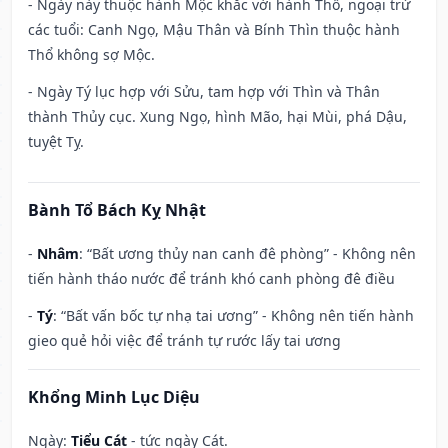
- Ngày này thuộc hành Mộc khắc với hành Thổ, ngoại trừ
các tuổi: Canh Ngọ, Mậu Thân và Bính Thìn thuộc hành
Thổ không sợ Mộc.
- Ngày Tý lục hợp với Sửu, tam hợp với Thìn và Thân
thành Thủy cục. Xung Ngọ, hình Mão, hại Mùi, phá Dậu,
tuyệt Tỵ.
Bành Tổ Bách Kỵ Nhật
-
Nhâm
: “Bất ương thủy nan canh đê phòng” - Không nên
tiến hành tháo nước để tránh khó canh phòng đê điều
-
Tý
: “Bất vấn bốc tự nhạ tai ương” - Không nên tiến hành
gieo quẻ hỏi việc để tránh tự rước lấy tai ương
Khổng Minh Lục Diệu
Ngày:
Tiểu Cát
- tức ngày Cát.