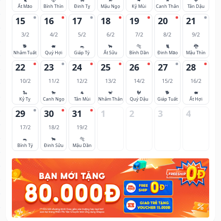
Ất Mão
Bính Thìn
Đinh Tỵ
Mậu Ngọ
Kỷ Mùi
Canh Thân
Tân Dậu
15
16
17
18
19
20
21
3/2
4/2
5/2
6/2
7/2
8/2
9/2
🐕
🐖
🐀
🐂
🐅
🐈
🐉
Nhâm Tuất
Quý Hợi
Giáp Tý
Ất Sửu
Bính Dần
Đinh Mão
Mậu Thìn
22
23
24
25
26
27
28
10/2
11/2
12/2
13/2
14/2
15/2
16/2
🐍
🐎
🐐
🐒
🐓
🐕
🐖
Kỷ Tỵ
Canh Ngọ
Tân Mùi
Nhâm Thân
Quý Dậu
Giáp Tuất
Ất Hợi
29
30
31
1
2
3
4
17/2
18/2
19/2
🐀
🐂
🐅
Bính Tý
Đinh Sửu
Mậu Dần