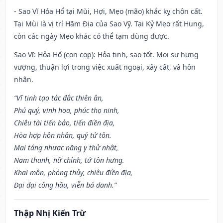
- Sao Vĩ Hỏa Hổ tại Mùi, Hợi, Mẹo (mão) khắc kỵ chôn cất.
Tại Mùi là vị trí Hãm Địa của Sao Vỹ. Tại Kỷ Mẹo rất Hung,
còn các ngày Mẹo khác có thể tạm dùng được.
Sao Vĩ: Hỏa Hổ (con cọp): Hỏa tinh, sao tốt. Mọi sự hưng
vượng, thuận lợi trong việc xuất ngoại, xây cất, và hôn
nhân.
“Vĩ tinh tạo tác đắc thiên ân,
Phú quý, vinh hoa, phúc thọ ninh,
Chiêu tài tiến bảo, tiến điền địa,
Hòa hợp hôn nhân, quý tử tôn.
Mai táng nhược năng y thử nhật,
Nam thanh, nữ chính, tử tôn hưng.
Khai môn, phóng thủy, chiêu điền địa,
Đại đại công hầu, viễn bá danh.”
Thập Nhị Kiến Trừ