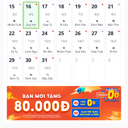
15
16
17
18
19
20
21
3/2
4/2
5/2
6/2
7/2
8/2
9/2
🐕
🐖
🐀
🐂
🐅
🐈
🐉
Nhâm Tuất
Quý Hợi
Giáp Tý
Ất Sửu
Bính Dần
Đinh Mão
Mậu Thìn
22
23
24
25
26
27
28
10/2
11/2
12/2
13/2
14/2
15/2
16/2
🐍
🐎
🐐
🐒
🐓
🐕
🐖
Kỷ Tỵ
Canh Ngọ
Tân Mùi
Nhâm Thân
Quý Dậu
Giáp Tuất
Ất Hợi
29
30
31
1
2
3
4
17/2
18/2
19/2
🐀
🐂
🐅
Bính Tý
Đinh Sửu
Mậu Dần