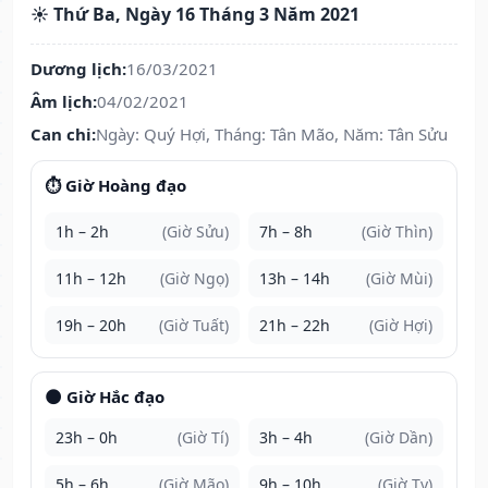
☀️ Thứ Ba, Ngày 16 Tháng 3 Năm 2021
Dương lịch:
16/03/2021
Âm lịch:
04/02/2021
Can chi:
Ngày: Quý Hợi, Tháng: Tân Mão, Năm: Tân Sửu
⏱️ Giờ Hoàng đạo
1h – 2h
(Giờ Sửu)
7h – 8h
(Giờ Thìn)
11h – 12h
(Giờ Ngọ)
13h – 14h
(Giờ Mùi)
19h – 20h
(Giờ Tuất)
21h – 22h
(Giờ Hợi)
🌑 Giờ Hắc đạo
23h – 0h
(Giờ Tí)
3h – 4h
(Giờ Dần)
5h – 6h
(Giờ Mão)
9h – 10h
(Giờ Tỵ)