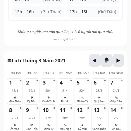
15h – 16h
(Giờ Thân)
17h – 18h
(Giờ Dậu)
Không có giấc mơ nào quá lớn, chỉ có người mơ quá nhỏ.
— Khuyết Danh
Lịch Tháng 3 Năm 2021
THỨ HAI
THỨ BA
THỨ TƯ
THỨ NĂM
THỨ SÁU
THỨ BẢY
CHỦ NHẬT
1
2
3
4
5
6
7
18/1
19/1
20/1
21/1
22/1
23/1
24/1
🐒
🐓
🐕
🐖
🐀
🐂
🐅
Mậu Thân
Kỷ Dậu
Canh Tuất
Tân Hợi
Nhâm Tý
Quý Sửu
Giáp Dần
8
9
10
11
12
13
14
25/1
26/1
27/1
28/1
29/1
1/2
2/2
🐈
🐉
🐍
🐎
🐐
🐒
🐓
Ất Mão
Bính Thìn
Đinh Tỵ
Mậu Ngọ
Kỷ Mùi
Canh Thân
Tân Dậu