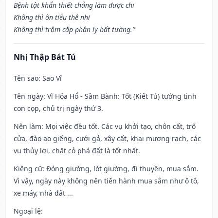
Bệnh tật khẩn thiết chẳng làm được chi
Không thì ôn tiểu thê nhi
Không thì trộm cắp phân ly bất tường.”
Nhị Thập Bát Tú
Tên sao
: Sao Vĩ
Tên ngày
: Vĩ Hỏa Hổ - Sầm Bành: Tốt (Kiết Tú) tướng tinh
con cọp, chủ trị ngày thứ 3.
Nên làm
: Mọi việc đều tốt. Các vụ khởi tạo, chôn cất, trổ
cửa, đào ao giếng, cưới gả, xây cất, khai mương rạch, các
vụ thủy lợi, chặt cỏ phá đất là tốt nhất.
Kiêng cữ
: Đóng giường, lót giường, đi thuyền, mua sắm.
Vì vậy, ngày này không nên tiến hành mua sắm như ô tô,
xe máy, nhà đất ...
Ngoại lệ
: