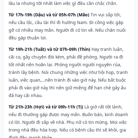
lâu la nhưng tốt nhất làm việc gì đều cần chắc chắn.
Từ 17h-19h (Dậu) và từ 05h-07h (Mão)
Tin vui sắp tới,
nếu cầu lộc, cầu tài thì đi hướng Nam. Đi công việc gặp
gỡ có nhiều may mắn. Người đi có tin về. Nếu chăn nuôi
đều gặp thuận lợi.
Từ 19h-21h (Tuất) và từ 07h-09h (Thìn)
Hay tranh luận,
cãi cọ, gây chuyện đói kém, phải đề phòng. Người ra đi
tốt nhất nên hoãn lại. Phòng người người nguyền rủa,
tránh lây bệnh. Nói chung những việc như hội họp, tranh
luận, việc quan,…nên tránh đi vào giờ này. Nếu bắt buộc
phải đi vào giờ này thì nên giữ miệng để hạn ché gây ẩu
đả hay cãi nhau.
Từ 21h-23h (Hợi) và từ 09h-11h (Tị)
Là giờ rất tốt lành,
nếu đi thường gặp được may mắn. Buôn bán, kinh doanh
có lời. Người đi sắp về nhà. Phụ nữ có tin mừng. Mọi việc
trong nhà đều hòa hợp. Nếu có bệnh cầu thì sẽ khỏi, gia
đình đều mạnh khỏe.