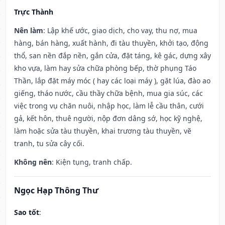
Trực Thành
Nên làm
: Lập khế ước, giao dịch, cho vay, thu nợ, mua
hàng, bán hàng, xuất hành, đi tàu thuyền, khởi tạo, động
thổ, san nền đắp nền, gắn cửa, đặt táng, kê gác, dựng xây
kho vựa, làm hay sửa chữa phòng bếp, thờ phụng Táo
Thần, lắp đặt máy móc ( hay các loại máy ), gặt lúa, đào ao
giếng, tháo nước, cầu thầy chữa bệnh, mua gia súc, các
việc trong vụ chăn nuôi, nhập học, làm lễ cầu thân, cưới
gả, kết hôn, thuê người, nộp đơn dâng sớ, học kỹ nghệ,
làm hoặc sửa tàu thuyền, khai trương tàu thuyền, vẽ
tranh, tu sửa cây cối.
Không nên
: Kiện tụng, tranh chấp.
Ngọc Hạp Thông Thư
Sao tốt
: