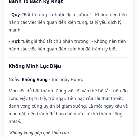
Bành Tổ Bách Kỵ Nhật
-
Quý
: “Bất từ tụng lí nhược địch cường” - Không nên tiến
hành các việc liên quan đến kiện tụng, ta lý yếu địch lý
mạnh
-
Hợi
: “Bất giá thú tất chủ phân trương” - Không nên tiến
hành các việc liên quan đến cưới hỏi để tránh ly biệt
Khổng Minh Lục Diệu
Ngày:
Không Vong
- tức ngày Hung.
Mọi việc dễ bất thành. Công việc đi vào thế bế tắc, tiến độ
công việc bị trì trệ, trở ngại. Tiền bạc của cải thất thoát,
danh vọng cũng uy tín bị giảm xuống. Là một ngày xấu về
mọi mặt, nên tránh để hạn chế mưu sự khó thành công
như ý.
“Không Vong gặp quẻ khẩn cần