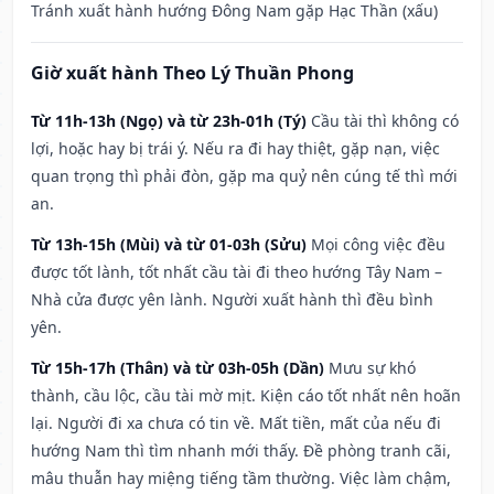
Tránh xuất hành hướng Đông Nam gặp Hạc Thần (xấu)
Giờ xuất hành Theo Lý Thuần Phong
Từ 11h-13h (Ngọ) và từ 23h-01h (Tý)
Cầu tài thì không có
lợi, hoặc hay bị trái ý. Nếu ra đi hay thiệt, gặp nạn, việc
quan trọng thì phải đòn, gặp ma quỷ nên cúng tế thì mới
an.
Từ 13h-15h (Mùi) và từ 01-03h (Sửu)
Mọi công việc đều
được tốt lành, tốt nhất cầu tài đi theo hướng Tây Nam –
Nhà cửa được yên lành. Người xuất hành thì đều bình
yên.
Từ 15h-17h (Thân) và từ 03h-05h (Dần)
Mưu sự khó
thành, cầu lộc, cầu tài mờ mịt. Kiện cáo tốt nhất nên hoãn
lại. Người đi xa chưa có tin về. Mất tiền, mất của nếu đi
hướng Nam thì tìm nhanh mới thấy. Đề phòng tranh cãi,
mâu thuẫn hay miệng tiếng tầm thường. Việc làm chậm,