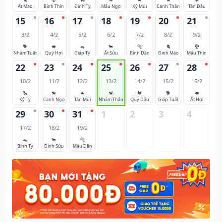
Ất Mão
Bính Thìn
Đinh Tỵ
Mậu Ngọ
Kỷ Mùi
Canh Thân
Tân Dậu
15
16
17
18
19
20
21
3/2
4/2
5/2
6/2
7/2
8/2
9/2
🐕
🐖
🐀
🐂
🐅
🐈
🐉
Nhâm Tuất
Quý Hợi
Giáp Tý
Ất Sửu
Bính Dần
Đinh Mão
Mậu Thìn
22
23
24
25
26
27
28
10/2
11/2
12/2
13/2
14/2
15/2
16/2
🐍
🐎
🐐
🐒
🐓
🐕
🐖
Kỷ Tỵ
Canh Ngọ
Tân Mùi
Nhâm Thân
Quý Dậu
Giáp Tuất
Ất Hợi
29
30
31
1
2
3
4
17/2
18/2
19/2
🐀
🐂
🐅
Bính Tý
Đinh Sửu
Mậu Dần