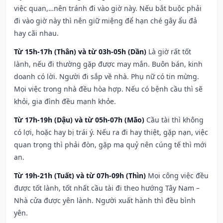
việc quan,…nên tránh đi vào giờ này. Nếu bắt buộc phải
đi vào giờ này thì nên giữ miệng để hạn ché gây ẩu đả
hay cãi nhau.
Từ 15h-17h (Thân) và từ 03h-05h (Dần)
Là giờ rất tốt
lành, nếu đi thường gặp được may mắn. Buôn bán, kinh
doanh có lời. Người đi sắp về nhà. Phụ nữ có tin mừng.
Mọi việc trong nhà đều hòa hợp. Nếu có bệnh cầu thì sẽ
khỏi, gia đình đều mạnh khỏe.
Từ 17h-19h (Dậu) và từ 05h-07h (Mão)
Cầu tài thì không
có lợi, hoặc hay bị trái ý. Nếu ra đi hay thiệt, gặp nạn, việc
quan trọng thì phải đòn, gặp ma quỷ nên cúng tế thì mới
an.
Từ 19h-21h (Tuất) và từ 07h-09h (Thìn)
Mọi công việc đều
được tốt lành, tốt nhất cầu tài đi theo hướng Tây Nam –
Nhà cửa được yên lành. Người xuất hành thì đều bình
yên.