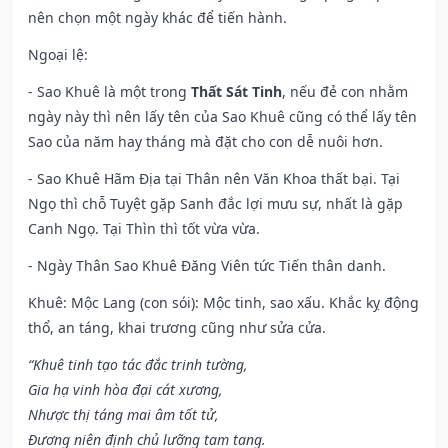
nên chọn một ngày khác để tiến hành.
Ngoại lệ
:
- Sao Khuê là một trong
Thất Sát Tinh
, nếu đẻ con nhằm
ngày này thì nên lấy tên của Sao Khuê cũng có thể lấy tên
Sao của năm hay tháng mà đặt cho con dễ nuôi hơn.
- Sao Khuê Hãm Địa tại Thân nên Văn Khoa thất bại. Tại
Ngọ thì chỗ Tuyệt gặp Sanh đắc lợi mưu sự, nhất là gặp
Canh Ngọ. Tại Thìn thì tốt vừa vừa.
- Ngày Thân Sao Khuê Đăng Viên tức Tiến thân danh.
Khuê: Mộc Lang (con sói): Mộc tinh, sao xấu. Khắc kỵ động
thổ, an táng, khai trương cũng như sửa cửa.
“Khuê tinh tạo tác đắc trinh tường,
Gia hạ vinh hòa đại cát xương,
Nhược thị táng mai âm tốt tử,
Đương niên định chủ lưỡng tam tang.