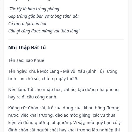
“Tốc Hỷ là bạn trùng phùng
Gặp trùng gặp bạn vợ chồng sánh đôi
Có tài có lộc hẳn hoi
Cầu gì cũng được mừng vui thỏa lòng”
Nhị Thập Bát Tú
Tên sao
: Sao Khuê
Tên ngày
: Khuê Mộc Lang - Mã Vũ: Xấu (Bình Tú) Tướng
tinh con chó sói, chủ trị ngày thứ 5.
Nên làm
: Tốt cho nhập học, cắt áo, tạo dựng nhà phòng
hay ra đi cầu công danh.
Kiêng cữ
: Chôn cất, trổ cửa dựng cửa, khai thông đường
nước, việc khai trương, đào ao móc giếng, các vụ thưa
kiện và đóng giường lót giường. Vì vậy, nếu quý bạn có ý
định chôn cất người chết hay khai trường lập nghiệp thì