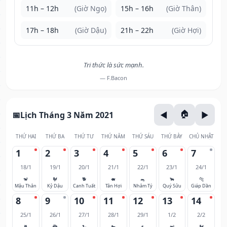
11h – 12h
(Giờ Ngọ)
15h – 16h
(Giờ Thân)
17h – 18h
(Giờ Dậu)
21h – 22h
(Giờ Hợi)
Tri thức là sức mạnh.
— F.Bacon
Lịch Tháng 3 Năm 2021
THỨ HAI
THỨ BA
THỨ TƯ
THỨ NĂM
THỨ SÁU
THỨ BẢY
CHỦ NHẬT
1
2
3
4
5
6
7
18/1
19/1
20/1
21/1
22/1
23/1
24/1
🐒
🐓
🐕
🐖
🐀
🐂
🐅
Mậu Thân
Kỷ Dậu
Canh Tuất
Tân Hợi
Nhâm Tý
Quý Sửu
Giáp Dần
8
9
10
11
12
13
14
25/1
26/1
27/1
28/1
29/1
1/2
2/2
🐈
🐉
🐍
🐎
🐐
🐒
🐓