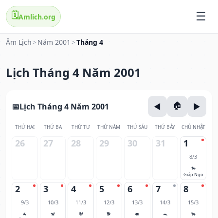
🗓️
Amlich.org
Âm Lịch
>
Năm 2001
>
Tháng 4
Lịch Tháng 4 Năm 2001
Lịch Tháng 4 Năm 2001
THỨ HAI
THỨ BA
THỨ TƯ
THỨ NĂM
THỨ SÁU
THỨ BẢY
CHỦ NHẬT
26
27
28
29
30
31
1
8/3
🐎
Giáp Ngọ
2
3
4
5
6
7
8
9/3
10/3
11/3
12/3
13/3
14/3
15/3
🐐
🐒
🐓
🐕
🐖
🐀
🐂