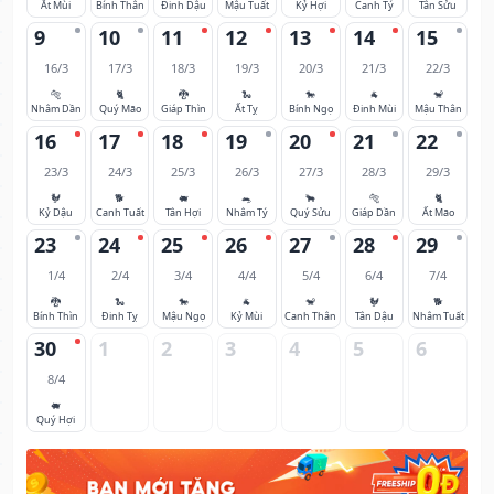
Ất Mùi
Bính Thân
Đinh Dậu
Mậu Tuất
Kỷ Hợi
Canh Tý
Tân Sửu
9
10
11
12
13
14
15
16/3
17/3
18/3
19/3
20/3
21/3
22/3
🐅
🐈
🐉
🐍
🐎
🐐
🐒
Nhâm Dần
Quý Mão
Giáp Thìn
Ất Tỵ
Bính Ngọ
Đinh Mùi
Mậu Thân
16
17
18
19
20
21
22
23/3
24/3
25/3
26/3
27/3
28/3
29/3
🐓
🐕
🐖
🐀
🐂
🐅
🐈
Kỷ Dậu
Canh Tuất
Tân Hợi
Nhâm Tý
Quý Sửu
Giáp Dần
Ất Mão
23
24
25
26
27
28
29
1/4
2/4
3/4
4/4
5/4
6/4
7/4
🐉
🐍
🐎
🐐
🐒
🐓
🐕
Bính Thìn
Đinh Tỵ
Mậu Ngọ
Kỷ Mùi
Canh Thân
Tân Dậu
Nhâm Tuất
30
1
2
3
4
5
6
8/4
🐖
Quý Hợi