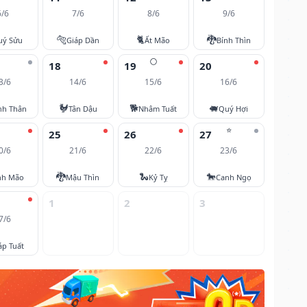
6/6
7/6
8/6
9/6
🐅
🐈
🐉
uý Sửu
Giáp Dần
Ất Mão
Bính Thìn
🌕
18
19
20
3/6
14/6
15/6
16/6
🐓
🐕
🐖
nh Thân
Tân Dậu
Nhâm Tuất
Quý Hợi
⭐
25
26
27
0/6
21/6
22/6
23/6
🐉
🐍
🐎
nh Mão
Mậu Thìn
Kỷ Tỵ
Canh Ngọ
1
2
3
7/6
áp Tuất