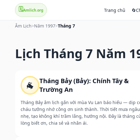
🗓️
Trang chủ
🔄
C
Amlich.org
Âm Lịch
>
Năm 1997
>
Tháng 7
Lịch Tháng 7 Năm 1
Tháng Bảy (Bảy): Chính Tây &
🐐
Trường An
Tháng Bảy âm lịch gắn với mùa Vu Lan báo hiếu — dịp c
cháu tưởng nhớ công ơn sinh thành. Thời tiết mưa ngâu
nhẹ, tạo không khí trầm lắng, hướng nội. Đây là tháng c
lòng biết ơn, chia sẻ và nhân ái.