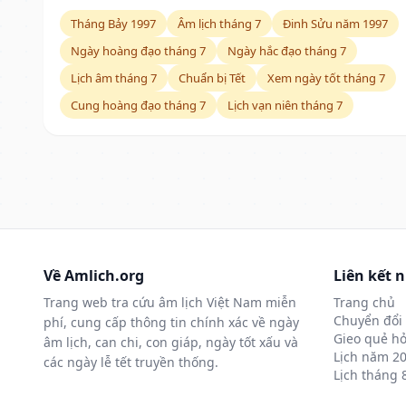
Tháng Bảy 1997
Âm lịch tháng 7
Đinh Sửu năm 1997
Ngày hoàng đạo tháng 7
Ngày hắc đạo tháng 7
Lịch âm tháng 7
Chuẩn bị Tết
Xem ngày tốt tháng 7
Cung hoàng đạo tháng 7
Lịch vạn niên tháng 7
Về Amlich.org
Liên kết 
Trang web tra cứu âm lịch Việt Nam miễn
Trang chủ
Chuyển đổi 
phí, cung cấp thông tin chính xác về ngày
Gieo quẻ hỏ
âm lịch, can chi, con giáp, ngày tốt xấu và
Lịch năm 2
các ngày lễ tết truyền thống.
Lịch tháng 