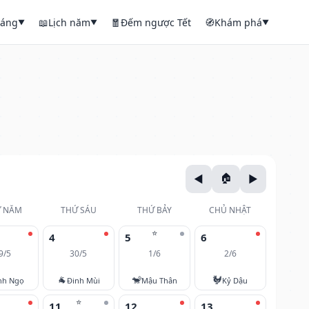
háng
📖
Lịch năm
🧧
Đếm ngược Tết
🧭
Khám phá
▼
▼
▼
 NĂM
THỨ SÁU
THỨ BẢY
CHỦ NHẬT
⭐
4
5
6
9/5
30/5
1/6
2/6
🐐
🐒
🐓
nh Ngọ
Đinh Mùi
Mậu Thân
Kỷ Dậu
⭐
11
12
13