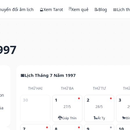
🃏
huyển đổi âm lịch
🔮
Xem Tarot
Xem quẻ
📝
Blog
📅
Lịch t
997
Lịch Tháng 7 Năm 1997
THỨ HAI
THỨ BA
THỨ TƯ
THỨ
on
30
1
2
3
27/5
28/5
2
ủa
🐉
🐍
🐎
Giáp Thìn
Ất Tỵ
Bí
7
8
9
10