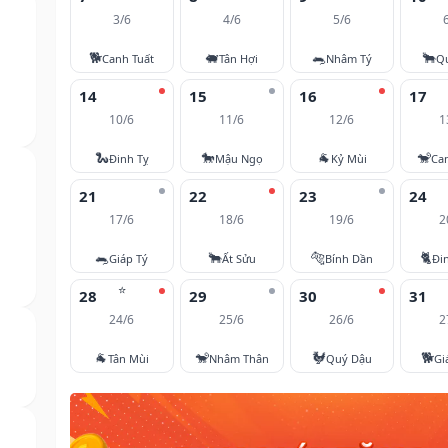
3/6
4/6
5/6
🐕
🐖
🐀
🐂
Canh Tuất
Tân Hợi
Nhâm Tý
Q
14
15
16
17
10/6
11/6
12/6
1
🐍
🐎
🐐
🐒
Đinh Tỵ
Mậu Ngọ
Kỷ Mùi
Ca
21
22
23
24
17/6
18/6
19/6
2
🐀
🐂
🐅
🐈
Giáp Tý
Ất Sửu
Bính Dần
Đi
⭐
28
29
30
31
24/6
25/6
26/6
2
🐐
🐒
🐓
🐕
Tân Mùi
Nhâm Thân
Quý Dậu
Gi