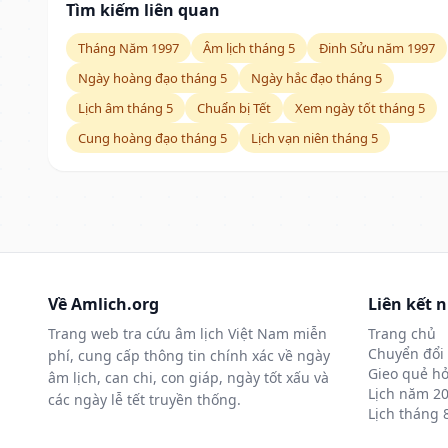
Tìm kiếm liên quan
Tháng Năm 1997
Âm lịch tháng 5
Đinh Sửu năm 1997
Ngày hoàng đạo tháng 5
Ngày hắc đạo tháng 5
Lịch âm tháng 5
Chuẩn bị Tết
Xem ngày tốt tháng 5
Cung hoàng đạo tháng 5
Lịch vạn niên tháng 5
Về Amlich.org
Liên kết 
Trang web tra cứu âm lịch Việt Nam miễn
Trang chủ
Chuyển đổi 
phí, cung cấp thông tin chính xác về ngày
Gieo quẻ hỏ
âm lịch, can chi, con giáp, ngày tốt xấu và
Lịch năm 2
các ngày lễ tết truyền thống.
Lịch tháng 