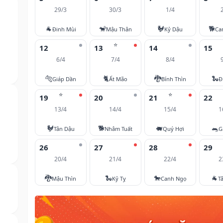
29/3
30/3
1/4
🐐
🐒
🐓
🐕
Đinh Mùi
Mậu Thân
Kỷ Dậu
Ca
⭐
12
13
14
15
6/4
7/4
8/4
🐅
🐈
🐉
🐍
Giáp Dần
Ất Mão
Bính Thìn
Đ
⭐
⭐
19
20
21
22
13/4
14/4
15/4
1
🐓
🐕
🐖
🐀
Tân Dậu
Nhâm Tuất
Quý Hợi
G
26
27
28
29
20/4
21/4
22/4
2
🐉
🐍
🐎
🐐
Mậu Thìn
Kỷ Tỵ
Canh Ngọ
T