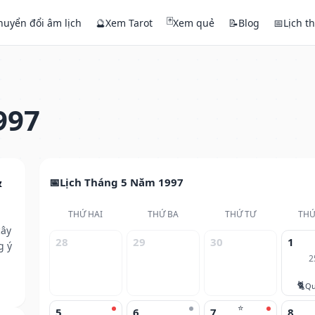
🃏
huyển đổi âm lịch
🔮
Xem Tarot
Xem quẻ
📝
Blog
📅
Lịch t
997
&
Lịch Tháng 5 Năm 1997
THỨ HAI
THỨ BA
THỨ TƯ
THỨ
cây
28
29
30
1
g ý
2
🐈
Qu
⭐
5
6
7
8