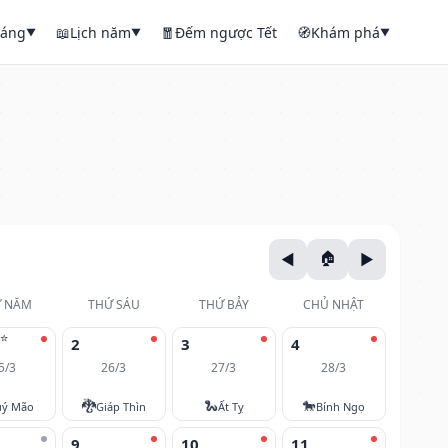
háng
📖
Lịch năm
🧧
Đếm ngược Tết
🧭
Khám phá
▼
▼
▼
 NĂM
THỨ SÁU
THỨ BẢY
CHỦ NHẬT
⭐
2
3
4
5/3
26/3
27/3
28/3
🐉
🐍
🐎
ý Mão
Giáp Thìn
Ất Tỵ
Bính Ngọ
9
10
11