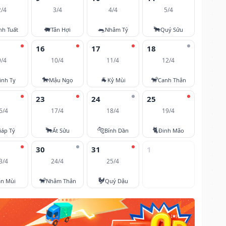
2/4
3/4
4/4
5/4
🐖
🐀
🐂
nh Tuất
Tân Hợi
Nhâm Tý
Quý Sửu
16
17
18
9/4
10/4
11/4
12/4
🐎
🐐
🐒
inh Tỵ
Mậu Ngọ
Kỷ Mùi
Canh Thân
23
24
25
6/4
17/4
18/4
19/4
🐂
🐅
🐈
iáp Tý
Ất Sửu
Bính Dần
Đinh Mão
30
31
1
3/4
24/4
25/4
🐒
🐓
ân Mùi
Nhâm Thân
Quý Dậu