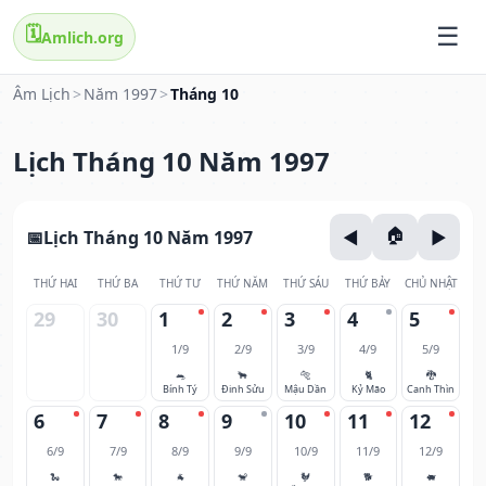
🗓️
Amlich.org
Âm Lịch
>
Năm 1997
>
Tháng 10
Lịch Tháng 10 Năm 1997
Lịch Tháng 10 Năm 1997
THỨ HAI
THỨ BA
THỨ TƯ
THỨ NĂM
THỨ SÁU
THỨ BẢY
CHỦ NHẬT
29
30
1
2
3
4
5
1/9
2/9
3/9
4/9
5/9
🐀
🐂
🐅
🐈
🐉
Bính Tý
Đinh Sửu
Mậu Dần
Kỷ Mão
Canh Thìn
6
7
8
9
10
11
12
6/9
7/9
8/9
9/9
10/9
11/9
12/9
🐍
🐎
🐐
🐒
🐓
🐕
🐖