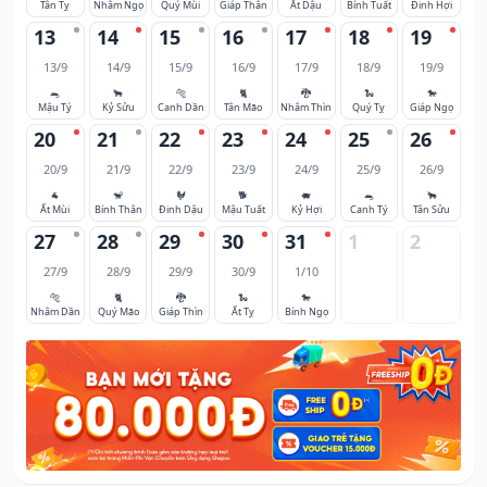
Tân Tỵ
Nhâm Ngọ
Quý Mùi
Giáp Thân
Ất Dậu
Bính Tuất
Đinh Hợi
13
14
15
16
17
18
19
13/9
14/9
15/9
16/9
17/9
18/9
19/9
🐀
🐂
🐅
🐈
🐉
🐍
🐎
Mậu Tý
Kỷ Sửu
Canh Dần
Tân Mão
Nhâm Thìn
Quý Tỵ
Giáp Ngọ
20
21
22
23
24
25
26
20/9
21/9
22/9
23/9
24/9
25/9
26/9
🐐
🐒
🐓
🐕
🐖
🐀
🐂
Ất Mùi
Bính Thân
Đinh Dậu
Mậu Tuất
Kỷ Hợi
Canh Tý
Tân Sửu
27
28
29
30
31
1
2
27/9
28/9
29/9
30/9
1/10
🐅
🐈
🐉
🐍
🐎
Nhâm Dần
Quý Mão
Giáp Thìn
Ất Tỵ
Bính Ngọ