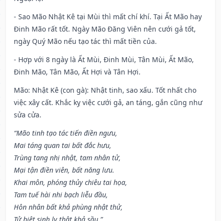
- Sao Mão Nhật Kê tại Mùi thì mất chí khí. Tại Ất Mão hay
Đinh Mão rất tốt. Ngày Mão Đăng Viên nên cưới gả tốt,
ngày Quý Mão nếu tạo tác thì mất tiền của.
- Hợp với 8 ngày là Ất Mùi, Đinh Mùi, Tân Mùi, Ất Mão,
Đinh Mão, Tân Mão, Ất Hợi và Tân Hợi.
Mão: Nhật Kê (con gà): Nhật tinh, sao xấu. Tốt nhất cho
việc xây cất. Khắc kỵ việc cưới gả, an táng, gắn cũng như
sửa cửa.
“Mão tinh tạo tác tiến điền ngưu,
Mai táng quan tai bất đắc hưu,
Trùng tang nhị nhật, tam nhân tử,
Mại tận điền viên, bất năng lưu.
Khai môn, phóng thủy chiêu tai họa,
Tam tuế hài nhi bạch liễu đầu,
Hôn nhân bất khả phùng nhật thử,
Tử biệt sinh ly thật khả sầu.”