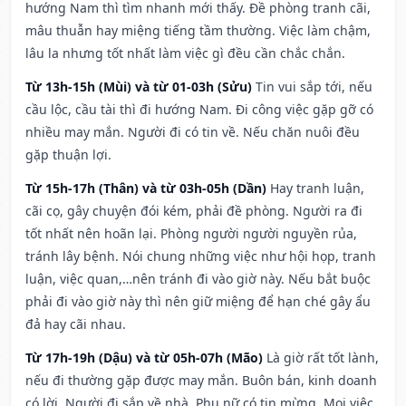
hướng Nam thì tìm nhanh mới thấy. Đề phòng tranh cãi,
mâu thuẫn hay miệng tiếng tầm thường. Việc làm chậm,
lâu la nhưng tốt nhất làm việc gì đều cần chắc chắn.
Từ 13h-15h (Mùi) và từ 01-03h (Sửu)
Tin vui sắp tới, nếu
cầu lộc, cầu tài thì đi hướng Nam. Đi công việc gặp gỡ có
nhiều may mắn. Người đi có tin về. Nếu chăn nuôi đều
gặp thuận lợi.
Từ 15h-17h (Thân) và từ 03h-05h (Dần)
Hay tranh luận,
cãi cọ, gây chuyện đói kém, phải đề phòng. Người ra đi
tốt nhất nên hoãn lại. Phòng người người nguyền rủa,
tránh lây bệnh. Nói chung những việc như hội họp, tranh
luận, việc quan,…nên tránh đi vào giờ này. Nếu bắt buộc
phải đi vào giờ này thì nên giữ miệng để hạn ché gây ẩu
đả hay cãi nhau.
Từ 17h-19h (Dậu) và từ 05h-07h (Mão)
Là giờ rất tốt lành,
nếu đi thường gặp được may mắn. Buôn bán, kinh doanh
có lời. Người đi sắp về nhà. Phụ nữ có tin mừng. Mọi việc