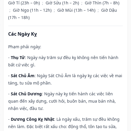
Giờ Tí (23h – 0h)
;
Giờ Sửu (1h – 2h)
;
Giờ Thìn (7h – 8h)
;
Giờ Ngọ (11h – 12h)
;
Giờ Mùi (13h – 14h)
;
Giờ Dậu
(17h – 18h)
Các Ngày Kỵ
Phạm phải ngày:
-
Thụ Tử
: Ngày này trăm sự đều kỵ không nên tiến hành
bất cứ việc gì.
-
Sát Chủ Âm
: Ngày Sát Chủ Âm là ngày kỵ các việc về mai
táng, tu sửa mộ phần.
-
Sát Chủ Dương
: Ngày này kỵ tiến hành các việc liên
quan đến xây dựng, cưới hỏi, buôn bán, mua bán nhà,
nhận việc, đầu tư.
-
Dương Công Kỵ Nhật
: Là ngày xấu, trăm sự đều không
nên làm. Đặc biệt rất xấu cho: động thổ, tôn tạo tu sửa,