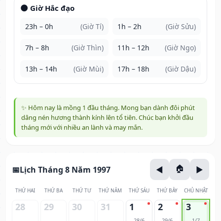
🌑 Giờ Hắc đạo
23h – 0h
(Giờ Tí)
1h – 2h
(Giờ Sửu)
7h – 8h
(Giờ Thìn)
11h – 12h
(Giờ Ngọ)
13h – 14h
(Giờ Mùi)
17h – 18h
(Giờ Dậu)
✨ Hôm nay là mồng 1 đầu tháng. Mong bạn dành đôi phút
dâng nén hương thành kính lên tổ tiên. Chúc bạn khởi đầu
tháng mới với nhiều an lành và may mắn.
Lịch Tháng 8 Năm 1997
THỨ HAI
THỨ BA
THỨ TƯ
THỨ NĂM
THỨ SÁU
THỨ BẢY
CHỦ NHẬT
28
29
30
31
1
2
3
28/6
29/6
1/7