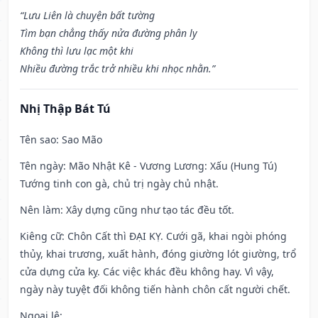
“Lưu Liên là chuyện bất tường
Tìm bạn chẳng thấy nửa đường phân ly
Không thì lưu lạc một khi
Nhiều đường trắc trở nhiều khi nhọc nhằn.”
Nhị Thập Bát Tú
Tên sao
: Sao Mão
Tên ngày
: Mão Nhật Kê - Vương Lương: Xấu (Hung Tú)
Tướng tinh con gà, chủ trị ngày chủ nhật.
Nên làm
: Xây dựng cũng như tạo tác đều tốt.
Kiêng cữ
: Chôn Cất thì ĐẠI KỴ. Cưới gã, khai ngòi phóng
thủy, khai trương, xuất hành, đóng giường lót giường, trổ
cửa dựng cửa kỵ. Các việc khác đều không hay. Vì vậy,
ngày này tuyệt đối không tiến hành chôn cất người chết.
Ngoại lệ
: