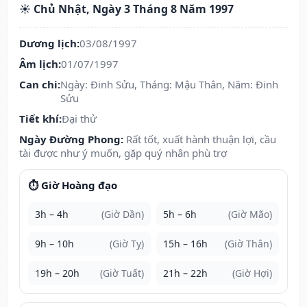
☀️ Chủ Nhật, Ngày 3 Tháng 8 Năm 1997
Dương lịch:
03/08/1997
Âm lịch:
01/07/1997
Can chi:
Ngày: Đinh Sửu, Tháng: Mậu Thân, Năm: Đinh
Sửu
Tiết khí:
Đại thử
Ngày Đường Phong:
Rất tốt, xuất hành thuận lợi, cầu
tài được như ý muốn, gặp quý nhân phù trợ
⏱️ Giờ Hoàng đạo
3h – 4h
(Giờ Dần)
5h – 6h
(Giờ Mão)
9h – 10h
(Giờ Tỵ)
15h – 16h
(Giờ Thân)
19h – 20h
(Giờ Tuất)
21h – 22h
(Giờ Hợi)