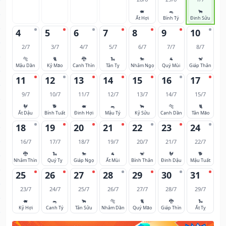
🐖
🐀
🐂
Ất Hợi
Bính Tý
Đinh Sửu
4
5
6
7
8
9
10
2/7
3/7
4/7
5/7
6/7
7/7
8/7
🐅
🐈
🐉
🐍
🐎
🐐
🐒
Mậu Dần
Kỷ Mão
Canh Thìn
Tân Tỵ
Nhâm Ngọ
Quý Mùi
Giáp Thân
11
12
13
14
15
16
17
9/7
10/7
11/7
12/7
13/7
14/7
15/7
🐓
🐕
🐖
🐀
🐂
🐅
🐈
Ất Dậu
Bính Tuất
Đinh Hợi
Mậu Tý
Kỷ Sửu
Canh Dần
Tân Mão
18
19
20
21
22
23
24
16/7
17/7
18/7
19/7
20/7
21/7
22/7
🐉
🐍
🐎
🐐
🐒
🐓
🐕
Nhâm Thìn
Quý Tỵ
Giáp Ngọ
Ất Mùi
Bính Thân
Đinh Dậu
Mậu Tuất
25
26
27
28
29
30
31
23/7
24/7
25/7
26/7
27/7
28/7
29/7
🐖
🐀
🐂
🐅
🐈
🐉
🐍
Kỷ Hợi
Canh Tý
Tân Sửu
Nhâm Dần
Quý Mão
Giáp Thìn
Ất Tỵ