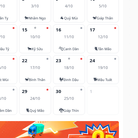
/10
3/10
4/10
5/10
🐎
🐐
🐒
ân Tỵ
Nhâm Ngọ
Quý Mùi
Giáp Thân
⭐
15
16
17
/10
10/10
11/10
12/10
🐂
🐅
🐈
ậu Tý
Kỷ Sửu
Canh Dần
Tân Mão
⭐
22
23
24
6/10
17/10
18/10
19/10
🐒
🐓
🐕
t Mùi
Bính Thân
Đinh Dậu
Mậu Tuất
29
30
1
3/10
24/10
25/10
🐈
🐉
âm Dần
Quý Mão
Giáp Thìn