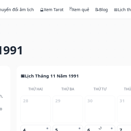
🃏
huyển đổi âm lịch
🔮
Xem Tarot
Xem quẻ
📝
Blog
📅
Lịch t
1991
Lịch Tháng 11 Năm 1991
THỨ HAI
THỨ BA
THỨ TƯ
THỨ
h,
28
29
30
31
o
🌙
4
5
6
7