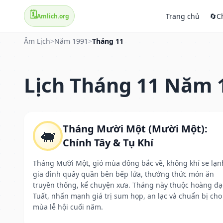
🗓️
Trang chủ
🔄
C
Amlich.org
Âm Lịch
>
Năm 1991
>
Tháng 11
Lịch Tháng 11 Năm 
Tháng Mười Một (Mười Một):
🐖
Chính Tây & Tụ Khí
Tháng Mười Một, gió mùa đông bắc về, không khí se lạn
gia đình quây quần bên bếp lửa, thưởng thức món ăn
truyền thống, kể chuyện xưa. Tháng này thuộc hoàng đạ
Tuất, nhấn mạnh giá trị sum họp, an lạc và chuẩn bị cho
mùa lễ hội cuối năm.