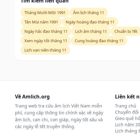
Tìm kiếm liên quan
Tháng Mười Một 1991
Âm lịch tháng 11
Tân Mùi năm 1991
Ngày hoàng đạo tháng 11
Ngày hắc đạo tháng 11
Lịch âm tháng 11
Chuẩn bị Tết
Xem ngày tốt tháng 11
Cung hoàng đạo tháng 11
Lịch vạn niên tháng 11
Về Amlich.org
Liên kết 
Trang web tra cứu âm lịch Việt Nam miễn
Trang chủ
Chuyển đổi 
phí, cung cấp thông tin chính xác về ngày
Gieo quẻ hỏ
âm lịch, can chi, con giáp, ngày tốt xấu và
Lịch năm 2
các ngày lễ tết truyền thống.
Lịch tháng 