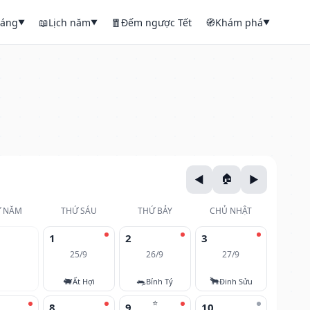
háng
📖
Lịch năm
🧧
Đếm ngược Tết
🧭
Khám phá
▼
▼
▼
 NĂM
THỨ SÁU
THỨ BẢY
CHỦ NHẬT
1
2
3
25/9
26/9
27/9
🐖
🐀
🐂
Ất Hợi
Bính Tý
Đinh Sửu
⭐
8
9
10