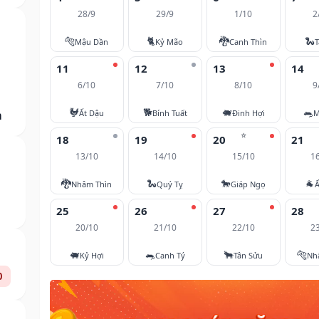
28/9
29/9
1/10
2
🐅
🐈
🐉
🐍
Mậu Dần
Kỷ Mão
Canh Thìn
T
11
12
13
14
6/10
7/10
8/10
9
🐓
🐕
🐖
🐀
m
Ất Dậu
Bính Tuất
Đinh Hợi
M
⭐
18
19
20
21
13/10
14/10
15/10
1
🐉
🐍
🐎
🐐
Nhâm Thìn
Quý Tỵ
Giáp Ngọ
Ấ
25
26
27
28
20/10
21/10
22/10
2
🐖
🐀
🐂
🐅
Kỷ Hợi
Canh Tý
Tân Sửu
Nh
0