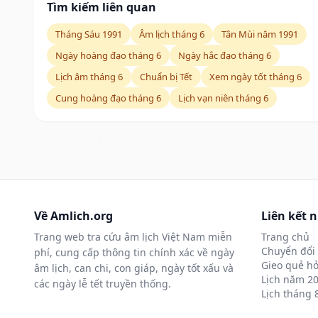
Tìm kiếm liên quan
Tháng Sáu 1991
Âm lịch tháng 6
Tân Mùi năm 1991
Ngày hoàng đạo tháng 6
Ngày hắc đạo tháng 6
Lịch âm tháng 6
Chuẩn bị Tết
Xem ngày tốt tháng 6
Cung hoàng đạo tháng 6
Lịch vạn niên tháng 6
Về Amlich.org
Liên kết 
Trang web tra cứu âm lịch Việt Nam miễn
Trang chủ
Chuyển đổi 
phí, cung cấp thông tin chính xác về ngày
Gieo quẻ hỏ
âm lịch, can chi, con giáp, ngày tốt xấu và
Lịch năm 2
các ngày lễ tết truyền thống.
Lịch tháng 