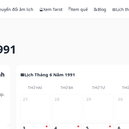
🃏
huyển đổi âm lịch
🔮
Xem Tarot
Xem quẻ
📝
Blog
📅
Lịch t
991
nh
Lịch Tháng 6 Năm 1991
THỨ HAI
THỨ BA
THỨ TƯ
THỨ
ắp.
27
28
29
30
3
4
5
6