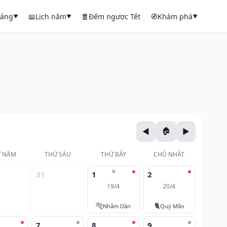
háng
📖
Lịch năm
🧧
Đếm ngược Tết
🧭
Khám phá
▼
▼
▼
 NĂM
THỨ SÁU
THỨ BẢY
CHỦ NHẬT
⭐
31
1
2
19/4
20/4
🐅
🐈
Nhâm Dần
Quý Mão
7
8
9