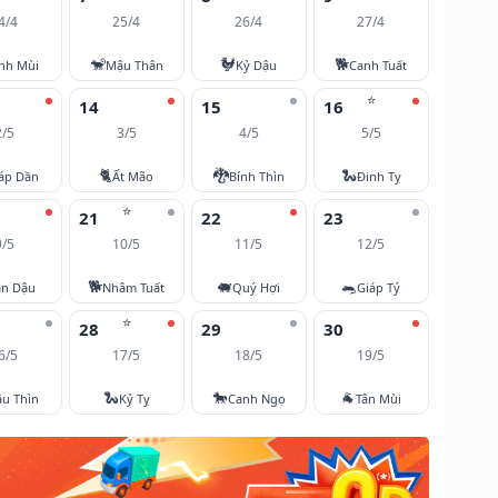
4/4
25/4
26/4
27/4
🐒
🐓
🐕
nh Mùi
Mậu Thân
Kỷ Dậu
Canh Tuất
⭐
14
15
16
2/5
3/5
4/5
5/5
🐈
🐉
🐍
áp Dần
Ất Mão
Bính Thìn
Đinh Tỵ
⭐
21
22
23
9/5
10/5
11/5
12/5
🐕
🐖
🐀
ân Dậu
Nhâm Tuất
Quý Hợi
Giáp Tý
⭐
28
29
30
6/5
17/5
18/5
19/5
🐍
🐎
🐐
u Thìn
Kỷ Tỵ
Canh Ngọ
Tân Mùi