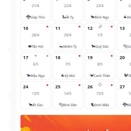
21/4
22/4
23/4
2
🐉
🐍
🐎
🐐
Giáp Thìn
Ất Tỵ
Bính Ngọ
Đi
🌙
10
11
12
13
28/4
29/4
1/5
🐖
🐀
🐂
🐅
Tân Hợi
Nhâm Tý
Quý Sửu
Gi
⭐
17
18
19
20
6/5
7/5
8/5
🐎
🐐
🐒
🐓
Mậu Ngọ
Kỷ Mùi
Canh Thân
T
🌕
24
25
26
27
13/5
14/5
15/5
1
🐂
🐅
🐈
🐉
Ất Sửu
Bính Dần
Đinh Mão
Mậ