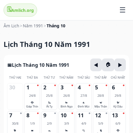
🗓️
Amlich.org
Âm Lịch
>
Năm 1991
>
Tháng 10
Lịch Tháng 10 Năm 1991
Lịch Tháng 10 Năm 1991
THỨ HAI
THỨ BA
THỨ TƯ
THỨ NĂM
THỨ SÁU
THỨ BẢY
CHỦ NHẬT
30
1
2
3
4
5
6
24/8
25/8
26/8
27/8
28/8
29/8
🐉
🐍
🐎
🐐
🐒
🐓
Giáp Thìn
Ất Tỵ
Bính Ngọ
Đinh Mùi
Mậu Thân
Kỷ Dậu
7
8
9
10
11
12
13
30/8
1/9
2/9
3/9
4/9
5/9
6/9
🐕
🐖
🐀
🐂
🐅
🐈
🐉