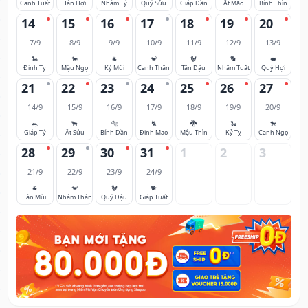
Canh Tuất
Tân Hợi
Nhâm Tý
Quý Sửu
Giáp Dần
Ất Mão
Bính Thìn
14
15
16
17
18
19
20
7/9
8/9
9/9
10/9
11/9
12/9
13/9
🐍
🐎
🐐
🐒
🐓
🐕
🐖
Đinh Tỵ
Mậu Ngọ
Kỷ Mùi
Canh Thân
Tân Dậu
Nhâm Tuất
Quý Hợi
21
22
23
24
25
26
27
14/9
15/9
16/9
17/9
18/9
19/9
20/9
🐀
🐂
🐅
🐈
🐉
🐍
🐎
Giáp Tý
Ất Sửu
Bính Dần
Đinh Mão
Mậu Thìn
Kỷ Tỵ
Canh Ngọ
28
29
30
31
1
2
3
21/9
22/9
23/9
24/9
🐐
🐒
🐓
🐕
Tân Mùi
Nhâm Thân
Quý Dậu
Giáp Tuất