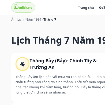
🗓️
Trang chủ
🔄
C
Amlich.org
Âm Lịch
>
Năm 1991
>
Tháng 7
Lịch Tháng 7 Năm 1
Tháng Bảy (Bảy): Chính Tây &
🐐
Trường An
Tháng Bảy âm lịch gắn với mùa Vu Lan báo hiếu — dịp c
cháu tưởng nhớ công ơn sinh thành. Thời tiết mưa ngâu
nhẹ, tạo không khí trầm lắng, hướng nội. Đây là tháng c
lòng biết ơn, chia sẻ và nhân ái.