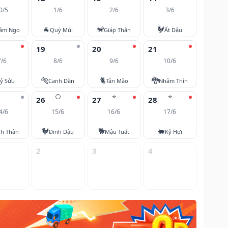
0/5
1/6
2/6
3/6
🐐
🐒
🐓
âm Ngọ
Quý Mùi
Giáp Thân
Ất Dậu
19
20
21
7/6
8/6
9/6
10/6
🐅
🐈
🐉
ỷ Sửu
Canh Dần
Tân Mão
Nhâm Thìn
🌕
⭐
⭐
26
27
28
4/6
15/6
16/6
17/6
🐓
🐕
🐖
nh Thân
Đinh Dậu
Mậu Tuất
Kỷ Hợi
2
3
4