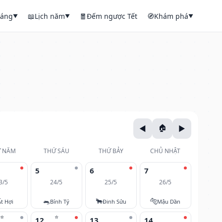
háng
📖
Lịch năm
🧧
Đếm ngược Tết
🧭
Khám phá
▼
▼
▼
 NĂM
THỨ SÁU
THỨ BẢY
CHỦ NHẬT
5
6
7
3/5
24/5
25/5
26/5
🐀
🐂
🐅
Ất Hợi
Bính Tý
Đinh Sửu
Mậu Dần
⭐
⭐
12
13
14