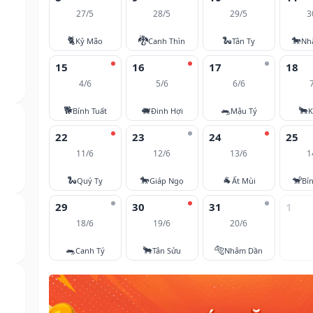
27/5
28/5
29/5
3
🐈
🐉
🐍
🐎
Kỷ Mão
Canh Thìn
Tân Tỵ
Nh
15
16
17
18
4/6
5/6
6/6
🐕
🐖
🐀
🐂
Bính Tuất
Đinh Hợi
Mậu Tý
K
22
23
24
25
11/6
12/6
13/6
1
🐍
🐎
🐐
🐒
Quý Tỵ
Giáp Ngọ
Ất Mùi
Bí
29
30
31
1
18/6
19/6
20/6
🐀
🐂
🐅
Canh Tý
Tân Sửu
Nhâm Dần