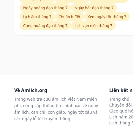
Ngày hoàng đạo tháng 7
Ngày hắc đạo tháng 7
Lịch âm tháng 7
Chuẩn bị Tết
Xem ngày tốt tháng 7
Cung hoàng đạo tháng 7
Lịch vạn niên tháng 7
Về Amlich.org
Liên kết 
Trang web tra cứu âm lịch Việt Nam miễn
Trang chủ
Chuyển đổi 
phí, cung cấp thông tin chính xác về ngày
Gieo quẻ hỏ
âm lịch, can chi, con giáp, ngày tốt xấu và
Lịch năm 2
các ngày lễ tết truyền thống.
Lịch tháng 