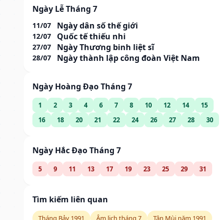
Ngày Lễ Tháng 7
Ngày dân số thế giới
11/07
Quốc tế thiếu nhi
12/07
Ngày Thương binh liệt sĩ
27/07
Ngày thành lập công đoàn Việt Nam
28/07
Ngày Hoàng Đạo Tháng 7
1
2
3
4
6
7
8
10
12
14
15
16
18
20
21
22
24
26
27
28
30
Ngày Hắc Đạo Tháng 7
5
9
11
13
17
19
23
25
29
31
Tìm kiếm liên quan
Tháng Bảy 1991
Âm lịch tháng 7
Tân Mùi năm 1991