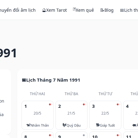
🃏
huyển đổi âm lịch
🔮
Xem Tarot
Xem quẻ
📝
Blog
📅
Lịch t
991
Lịch Tháng 7 Năm 1991
THỨ HAI
THỨ BA
THỨ TƯ
THỨ
on
1
2
3
4
20/5
21/5
22/5
2
ủa
🐒
🐓
🐕
🐖
Nhâm Thân
Quý Dậu
Giáp Tuất
8
9
10
11