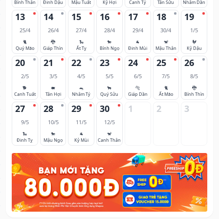
Bính Thân
Đinh Dậu
Mậu Tuất
Kỷ Hợi
Canh Tý
Tân Sửu
Nhâm Dần
13
14
15
16
17
18
19
25/4
26/4
27/4
28/4
29/4
30/4
1/5
🐈
🐉
🐍
🐎
🐐
🐒
🐓
Quý Mão
Giáp Thìn
Ất Tỵ
Bính Ngọ
Đinh Mùi
Mậu Thân
Kỷ Dậu
20
21
22
23
24
25
26
2/5
3/5
4/5
5/5
6/5
7/5
8/5
🐕
🐖
🐀
🐂
🐅
🐈
🐉
Canh Tuất
Tân Hợi
Nhâm Tý
Quý Sửu
Giáp Dần
Ất Mão
Bính Thìn
27
28
29
30
1
2
3
9/5
10/5
11/5
12/5
🐍
🐎
🐐
🐒
Đinh Tỵ
Mậu Ngọ
Kỷ Mùi
Canh Thân