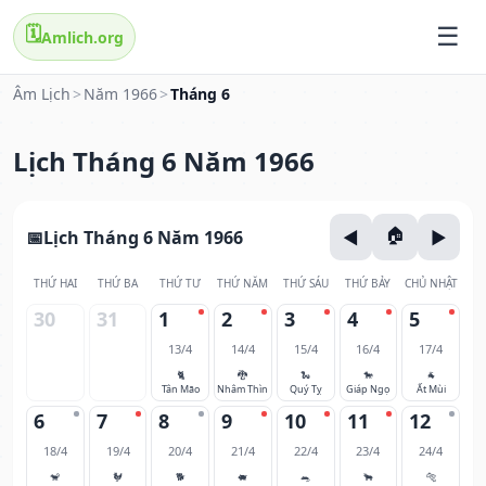
🗓️
Amlich.org
Âm Lịch
>
Năm 1966
>
Tháng 6
Lịch Tháng 6 Năm 1966
Lịch Tháng 6 Năm 1966
THỨ HAI
THỨ BA
THỨ TƯ
THỨ NĂM
THỨ SÁU
THỨ BẢY
CHỦ NHẬT
30
31
1
2
3
4
5
13/4
14/4
15/4
16/4
17/4
🐈
🐉
🐍
🐎
🐐
Tân Mão
Nhâm Thìn
Quý Tỵ
Giáp Ngọ
Ất Mùi
6
7
8
9
10
11
12
18/4
19/4
20/4
21/4
22/4
23/4
24/4
🐒
🐓
🐕
🐖
🐀
🐂
🐅